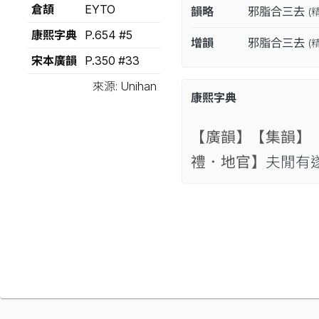
倉頡
EYTO
韻略
邪脂合三去
(
康熙字典
P.654 #5
增韻
邪脂合三去
(
宋本廣韻
P.350 #33
來源: Unihan
康熙字典
【廣韻】
【集韻】
禮．地官】
夫閒有