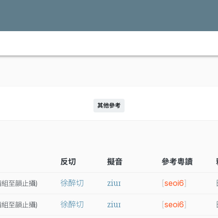
其他參考
反切
擬音
參考粵讀
ziuɪ
徐醉切
[
seoi6
]
精
組
至
韻
止
攝
)
ziuɪ
徐醉切
[
seoi6
]
精
組
至
韻
止
攝
)