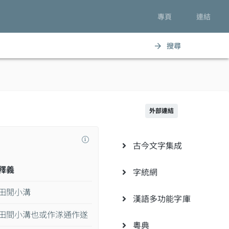
專頁
連結
搜尋
arrow_forward
外部連結
古今文字集成
釋義
字統網
田閒小溝
漢語多功能字庫
田間小溝也或作㴚通作遂
粵典