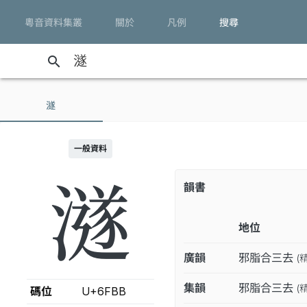
粵音資料集叢
關於
凡例
搜尋
search
澻
一般資料
澻
韻書
地位
廣韻
邪脂合三去
(
集韻
邪脂合三去
(
碼位
U+6FBB