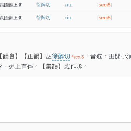
ziuɪ
徐醉切
[
seoi6
]
精
組
至
韻
止
攝
)
ziuɪ
徐醉切
[
seoi6
]
精
組
至
韻
止
攝
)
【韻會】
【正韻】
𠀤
徐醉切
，音遂。田閒小
*seoi6
遂，遂上有徑。
【集韻】
或作㴚。