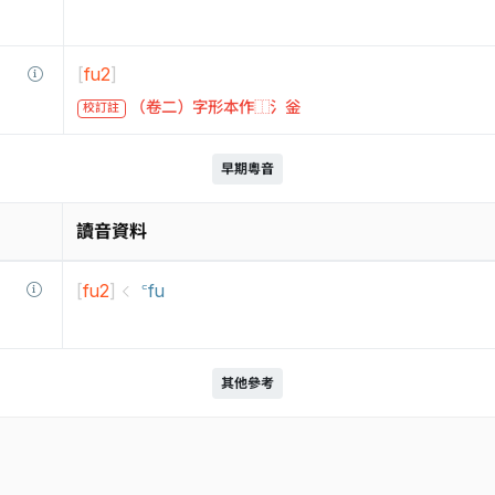
[
fu2
]
（卷二）字形本作⿰氵釡
校訂註
早期粵音
讀音資料
[
fu2
]
꜂fu
其他參考