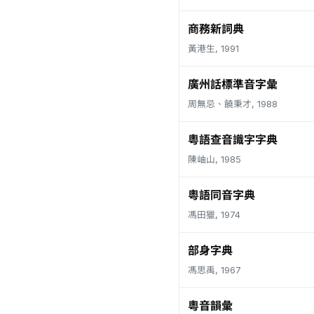
商務新詞典
黃港生, 1991
廣州話標準音字彙
周無忌、饒秉才, 1988
粵語查音識字字典
陳岫山, 1985
粵語同音字典
馮田獵, 1974
部身字典
馮思禹, 1967
粵音韻彙