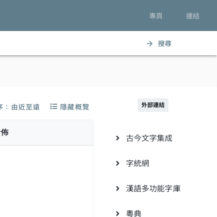
專頁
連結
搜尋
arrow_forward
外部連結
序：由近至遠
隱藏概覽
分佈
古今文字集成
字統網
漢語多功能字庫
粵典