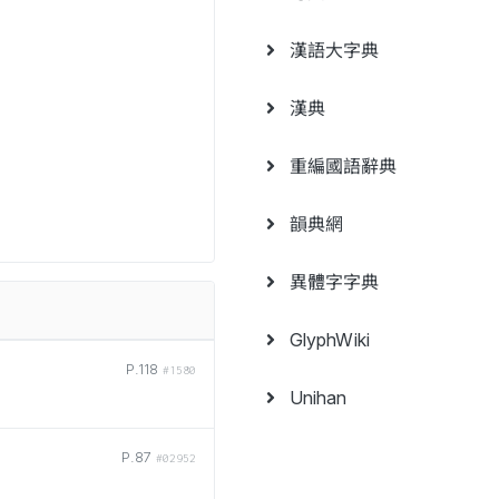
漢語大字典
漢典
重編國語辭典
韻典網
異體字字典
GlyphWiki
P.118
#1580
Unihan
P.87
#02952