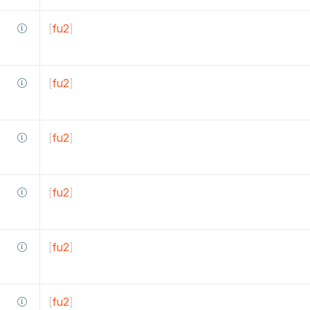
[
fu2
]
[
fu2
]
[
fu2
]
[
fu2
]
[
fu2
]
[
fu2
]