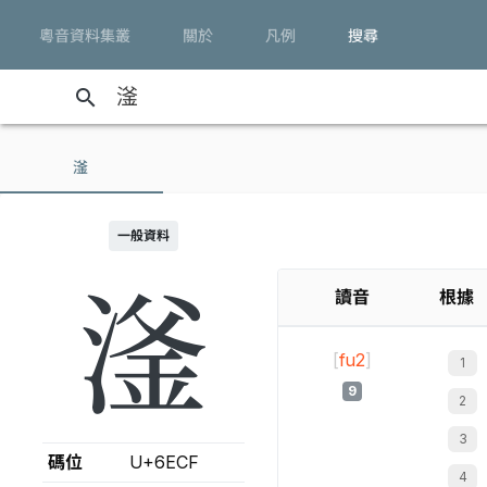
粵音資料集叢
關於
凡例
搜尋
search
滏
一般資料
滏
讀音
根據
[
fu2
]
9
碼位
U+6ECF