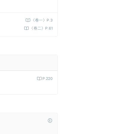
〈卷一〉P.3
〈卷二〉P.61
P.220