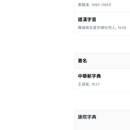
黃錫凌, 1980 (1941)
道漢字音
陳瑞祺及道字總社同人, 1939
書名
中華新字典
王頌棠, 1937
康熙字典