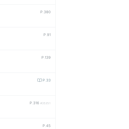
P.380
P.91
P.139
P.33
P.316
#35351
P.45