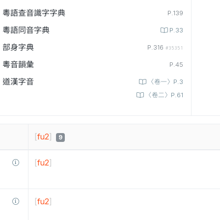
粵語查音識字字典
P.139
粵語同音字典
P.33
部身字典
P.316
#35351
粵音韻彙
P.45
道漢字音
〈卷一〉P.3
〈卷二〉P.61
[
fu2
]
9
[
fu2
]
[
fu2
]