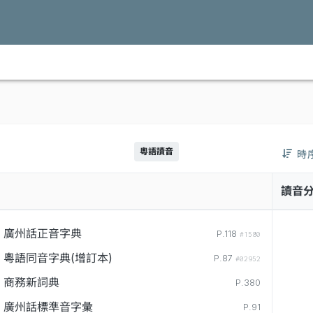
粵語讀音
時
讀音
廣州話正音字典
P.118
#1580
粵語同音字典(增訂本)
P.87
#02952
商務新詞典
P.380
廣州話標準音字彙
P.91