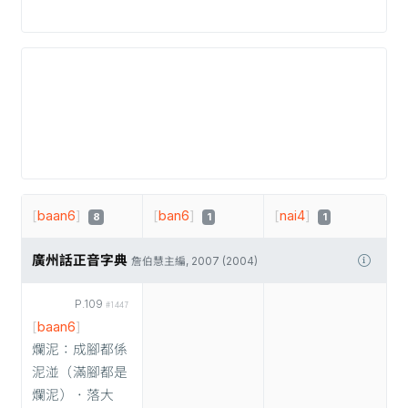
[
baan6
]
[
ban6
]
[
nai4
]
8
1
1
廣州話正音字典
詹伯慧主編, 2007 (2004)
P.109
#1447
[
baan6
]
爛泥：成腳都係
泥湴（滿腳都是
爛泥）．落大