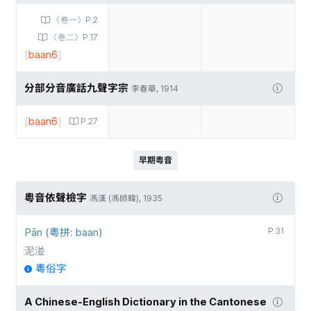
〈卷一〉P.2
〈卷二〉P.17
[
baan6
]
分部分音廣話九聲字宗
李春華, 1914
[
baan6
]
P.27
早期粵音
粵音依聲檢字
馮漢 (馮師韓), 1935
Pān (粵拼: baan)
P.31
泥湴
粵俗字
A Chinese-English Dictionary in the Cantonese