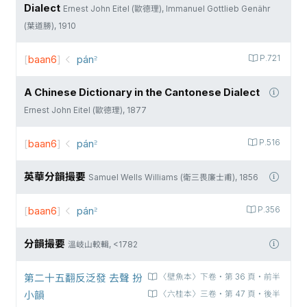
Dialect
Ernest John Eitel (歐德理), Immanuel Gottlieb Genähr
(葉道勝), 1910
[
baan6
]
pán꜅
P.721
A Chinese Dictionary in the Cantonese Dialect
Ernest John Eitel (歐德理), 1877
[
baan6
]
pán꜅
P.516
英華分韻撮要
Samuel Wells Williams (衛三畏廉士甫), 1856
[
baan6
]
pán꜅
P.356
分韻撮要
溫岐山較輯, <1782
第二十五翻反泛發 去聲 扮
〈壁魚本〉下卷‧第 36 頁‧前半
小韻
〈六桂本〉三卷‧第 47 頁‧後半