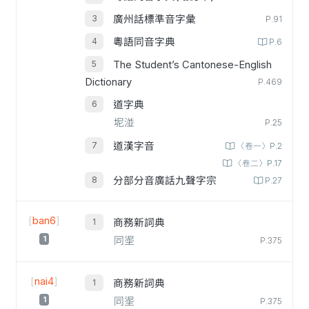
廣州話標準音字彙
P.91
粵語同音字典
P.6
The Student’s Cantonese-English
Dictionary
P.469
道字典
坭湴
P.25
道漢字音
〈卷一〉P.2
〈卷二〉P.17
分部分音廣話九聲字宗
P.27
[
ban6
]
商務新詞典
1
同埿
P.375
[
nai4
]
商務新詞典
1
同埿
P.375