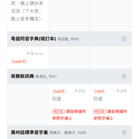
雨，路上便好多
泥湴（下大雨，
路上很多爛泥）
粵語同音字典(增訂本)
馮田獵, 1996
P.13
#00402
[
baan6
]
商務新詞典
黃港生, 1991
[
ban6
]
[
nai4
]
P.375
P.375
同埿
同埿
讀音根據所
讀音根據所
校訂註
校訂註
參照字補上
參照字補上
廣州話標準音字彙
周無忌、饒秉才, 1988