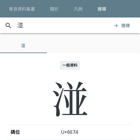
粵音資料集叢
關於
凡例
搜尋
search
搜尋
arrow_forward
湴
一般資料
湴
碼位
U+6E74