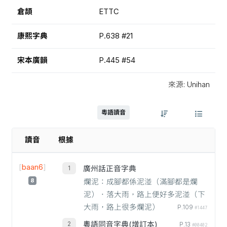
倉頡
ETTC
康熙字典
P.638 #21
宋本廣韻
P.445 #54
來源: Unihan
粵語讀音
讀音
根據
[
baan6
]
廣州話正音字典
8
爛泥：成腳都係泥湴（滿腳都是爛
泥）．落大雨，路上便好多泥湴（下
大雨，路上很多爛泥）
P.109
#1447
粵語同音字典(增訂本)
P.13
#00402