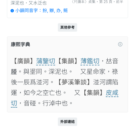
〈尺牘本〉貞集‧第 25 頁‧前半
深泥也，又水泛也
小韻同音字：扮, 辦, 办, 𢲔
其他參考
康熙字典
【廣韻】
蒲鑒切
【集韻】
薄鑑切
，𠀤音
𦝤。與埿同。深泥也。 又星命家，祿
後一辰爲湴河。
【夢溪筆談】
湴河謂陷
運，如今之空亡也。 又
【集韻】
皮咸
切
，音碰。行淖中也。
外部連結