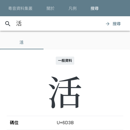
粵音資料集叢
關於
凡例
搜尋
search
搜尋
arrow_forward
活
一般資料
活
碼位
U+6D3B