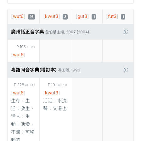
[
wut6
]
[
kwut3
]
[
gut3
]
[
fut3
]
16
3
1
1
廣州話正音字典
詹伯慧主編, 2007 (2004)
P.105
#1373
[
wut6
]
粵語同音字典(增訂本)
馮田獵, 1996
P.328
P.191
#11443
#06780
[
wut6
]
[
kwut3
]
生存，生
活活，水流
活；救生，
聲；又滑也
活人；生
動，活潑，
不滯；可移
動的