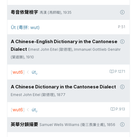
粵音依聲檢字
馮漢 (馮師韓), 1935
Ūt (粵拼: wut)
P.51
A Chinese-English Dictionary in the Cantonese
Dialect
Ernest John Eitel (歐德理), Immanuel Gottlieb Genähr
(葉道勝), 1910
[
wut6
]
út꜇
P.1271
A Chinese Dictionary in the Cantonese Dialect
Ernest John Eitel (歐德理), 1877
[
wut6
]
út꜇
P.913
英華分韻撮要
Samuel Wells Williams (衛三畏廉士甫), 1856