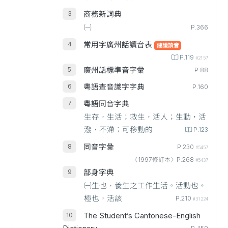
商務新詞典
㈠
P.366
常用字廣州話讀音表
建議讀音
P.119
#2157
廣州話標準音字彙
P.88
粵語查音識字字典
P.160
粵語同音字典
生存，生活；救生，活人；生動，活
潑，不滯；可移動的
P.123
同音字彙
P.230
#5457
〈1997修訂本〉P.268
#5437
部身字典
㈠生也，養生之工作生活。活動也。
極也，活該
P.210
#31224
The Student’s Cantonese-English