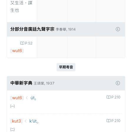
又生活，謀
生也
分部分音廣話九聲字宗
李春華, 1914
P.52
[
wut6
]
早期粵音
中華新字典
王頌棠, 1937
[
wut6
]
út꜇
P.210
㈠
[
kut3
]
k’út⸰
P.210
㈡