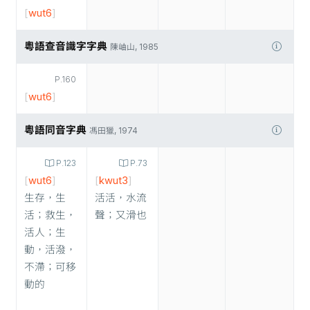
[
wut6
]
粵語查音識字字典
陳岫山, 1985
P.160
[
wut6
]
粵語同音字典
馮田獵, 1974
P.123
P.73
[
wut6
]
[
kwut3
]
生存，生
活活，水流
活；救生，
聲；又滑也
活人；生
動，活潑，
不滯；可移
動的