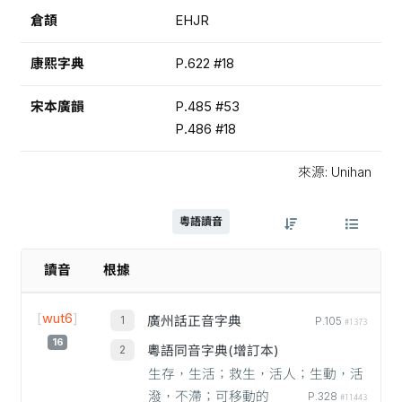
倉頡
EHJR
康熙字典
P.622 #18
宋本廣韻
P.485 #53
P.486 #18
來源: Unihan
粵語讀音
讀音
根據
[
wut6
]
廣州話正音字典
P.105
#1373
16
粵語同音字典(增訂本)
生存，生活；救生，活人；生動，活
潑，不滯；可移動的
P.328
#11443