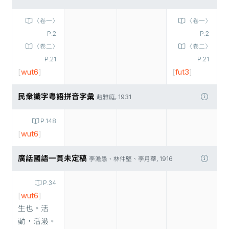
〈卷一〉
〈卷一〉
P.2
P.2
〈卷二〉
〈卷二〉
P.21
P.21
[
wut6
]
[
fut3
]
民衆識字粤語拼音字彙
趙雅庭, 1931
P.148
[
wut6
]
廣話國語一貫未定稿
李澹愚、林仲堅、李月華, 1916
P.34
[
wut6
]
生也。活
動，活潑。