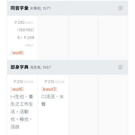
同音字彙
余秉昭, 1971
P.230
#5457
〈1997修訂
本〉P.268
#5437
[
wut6
]
部身字典
馮思禹, 1967
P.210
P.210
#31224
#31224
[
wut6
]
[
kwut3
]
㈠生也，養
㈡活活，水
生之工作生
聲
活。活動
也。極也，
活該