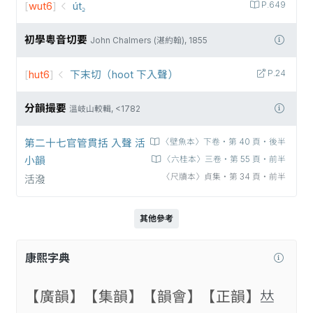
[
wut6
]
út꜇
P.649
初學粵音切要
John Chalmers (湛約翰), 1855
[
hut6
]
下末切（hoot 下入聲）
P.24
分韻撮要
溫岐山較輯, <1782
第二十七官管貫括 入聲 活
〈壁魚本〉下卷‧第 40 頁‧後半
小韻
〈六桂本〉三卷‧第 55 頁‧前半
〈尺牘本〉貞集‧第 34 頁‧前半
活潑
其他參考
康熙字典
【廣韻】
【集韻】
【韻會】
【正韻】
𠀤