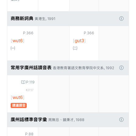
商務新詞典
黃港生, 1991
P.366
P.366
[
wut6
]
[
gut3
]
㈠
㈡
常用字廣州話讀音表
香港教育署語文教育學院中文系, 1992
P.119
#2157
[
wut6
]
建議讀音
廣州話標準音字彙
周無忌、饒秉才, 1988
P.88