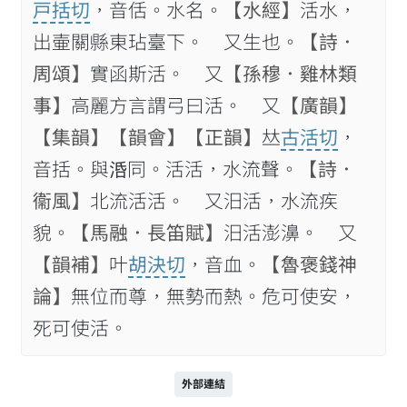
戸括切
，音佸。水名。
【水經】
活水，
出壷關縣東玷臺下。 又生也。
【詩．
周頌】
實函斯活。 又
【孫穆．雞林類
事】
高麗方言謂弓曰活。 又
【廣韻】
【集韻】
【韻會】
【正韻】
𠀤
古活切
，
音括。與𣴠同。活活，水流聲。
【詩．
衞風】
北流活活。 又汨活，水流疾
貌。
【馬融．長笛賦】
汨活澎濞。 又
【韻補】
叶
胡決切
，音血。
【魯褒錢神
論】
無位而尊，無勢而熱。危可使安，
死可使活。
外部連結