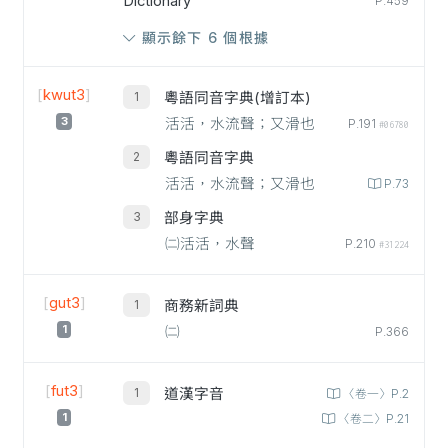
Dictionary
P.459
顯示餘下 6 個根據
[
kwut3
]
粵語同音字典(增訂本)
3
活活，水流聲；又滑也
P.191
#06780
粵語同音字典
活活，水流聲；又滑也
P.73
部身字典
㈡活活，水聲
P.210
#31224
[
gut3
]
商務新詞典
1
㈡
P.366
[
fut3
]
道漢字音
〈卷一〉P.2
1
〈卷二〉P.21