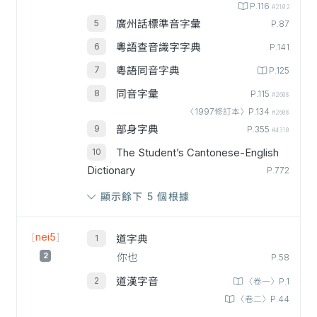
P.116
#2102
廣州話標準音字彙
P.87
粵語查音識字字典
P.141
粵語同音字典
P.125
同音字彙
P.115
#2608
〈1997修訂本〉P.134
#2608
部身字典
P.355
#4310
The Student’s Cantonese-English
Dictionary
P.772
顯示餘下 5 個根據
[
nei5
]
道字典
2
你也
P.58
道漢字音
〈卷一〉P.1
〈卷二〉P.44