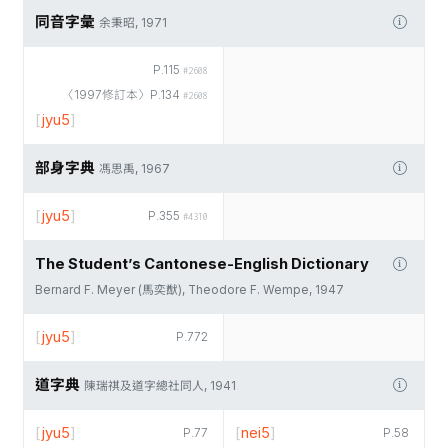
同音字彙
余秉昭, 1971
P.115
#2608
〈1997修訂本〉P.134
#2608
[
jyu5
]
部身字典
馮思禹, 1967
[
jyu5
]
P.355
#4310
The Student’s Cantonese-English Dictionary
Bernard F. Meyer (馬奕猷), Theodore F. Wempe, 1947
[
jyu5
]
P.772
道字典
陳瑞祺及道字總社同人, 1941
[
jyu5
]
[
nei5
]
P.77
P.58