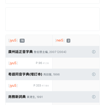
[
jyu5
]
[
nei5
]
15
2
廣州話正音字典
詹伯慧主編, 2007 (2004)
[
jyu5
]
P.96
#1236
粵語同音字典(增訂本)
馮田獵, 1996
[
jyu5
]
P.333
#11604
商務新詞典
黃港生, 1991