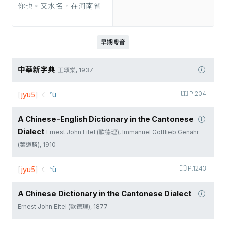
你也。又水名，在河南省
早期粵音
中華新字典
王頌棠, 1937
[
jyu5
]
꜃ü
P.204
A Chinese-English Dictionary in the Cantonese
Dialect
Ernest John Eitel (歐德理), Immanuel Gottlieb Genähr
(葉道勝), 1910
[
jyu5
]
꜃ü
P.1243
A Chinese Dictionary in the Cantonese Dialect
Ernest John Eitel (歐德理), 1877