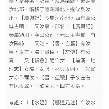
傳，楚襲梁，及霍，漢爲梁縣，後魏屬
汝北郡，隋移于陸渾縣北，遂攺爲汝
州。
【廣輿記】
今屬河南州，西有臨汝
城古蹟。 又汝寧，郡名。
【廣輿記】
秦屬潁川，漢曰汝南，元曰汝寧郡，有
汝陽縣。 又姓。
【書．亡篇】
有汝
鳩，汝方，湯之賢臣。
【左傳】
有汝
寬。 又
【韻會】
通作女。
【前漢．地
理志】
女陽，女隂，𠀤與汝同。 又爾
女亦作爾汝。
【書．益稷】
子欲左右，
有民汝翼。子欲宣力，四方汝爲。
考證：〔
【水經】
【酈道元注】
今汝水