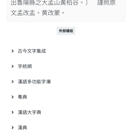
出魯陽縣之大孟山黃柏谷。〕 謹照原
文孟改盂。黄改蒙。
外部連結
古今文字集成
字統網
漢語多功能字庫
粵典
漢語大字典
漢典