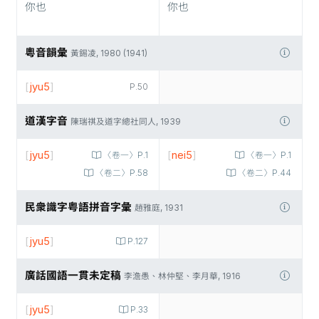
你也
你也
粵音韻彙
黃錫凌, 1980 (1941)
[
jyu5
]
P.50
道漢字音
陳瑞祺及道字總社同人, 1939
[
jyu5
]
[
nei5
]
〈卷一〉P.1
〈卷一〉P.1
〈卷二〉P.58
〈卷二〉P.44
民衆識字粤語拼音字彙
趙雅庭, 1931
[
jyu5
]
P.127
廣話國語一貫未定稿
李澹愚、林仲堅、李月華, 1916
[
jyu5
]
P.33