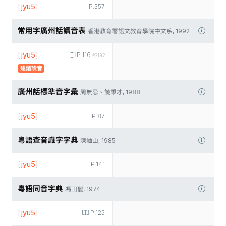
[
jyu5
]
P.357
常用字廣州話讀音表
香港教育署語文教育學院中文系, 1992
[
jyu5
]
P.116
#2102
建議讀音
廣州話標準音字彙
周無忌、饒秉才, 1988
[
jyu5
]
P.87
粵語查音識字字典
陳岫山, 1985
[
jyu5
]
P.141
粵語同音字典
馮田獵, 1974
[
jyu5
]
P.125