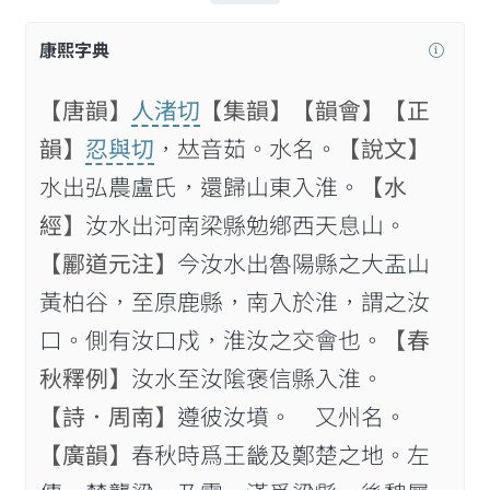
康熙字典
【唐韻】
人渚切
【集韻】
【韻會】
【正
韻】
忍與切
，𠀤音茹。水名。
【說文】
水出弘農盧氏，還歸山東入淮。
【水
經】
汝水出河南梁縣勉鄕西天息山。
【酈道元注】
今汝水出魯陽縣之大盂山
黃柏谷，至原鹿縣，南入於淮，謂之汝
口。側有汝口戍，淮汝之交會也。
【春
秋釋例】
汝水至汝隂褒信縣入淮。
【詩．周南】
遵彼汝墳。 又州名。
【廣韻】
春秋時爲王畿及鄭楚之地。左