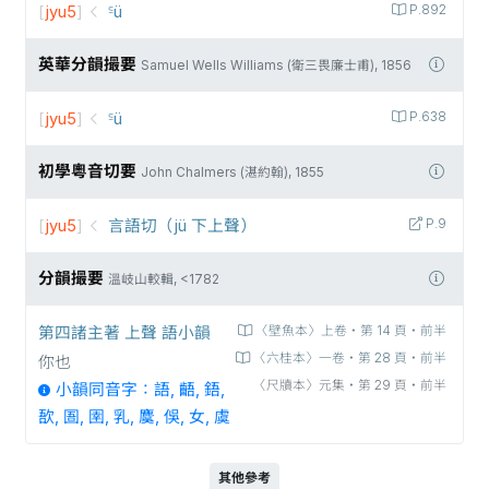
[
jyu5
]
꜃ü
P.892
英華分韻撮要
Samuel Wells Williams (衛三畏廉士甫), 1856
[
jyu5
]
꜃ü
P.638
初學粵音切要
John Chalmers (湛約翰), 1855
[
jyu5
]
言語切（jü 下上聲）
P.9
分韻撮要
溫岐山較輯, <1782
第四諸主著 上聲 語小韻
〈壁魚本〉上卷‧第 14 頁‧前半
〈六桂本〉一卷‧第 28 頁‧前半
你也
〈尺牘本〉元集‧第 29 頁‧前半
小韻同音字：語, 齬, 鋙,
𣣄, 圄, 圉, 乳, 麌, 俁, 女, 虞
其他參考