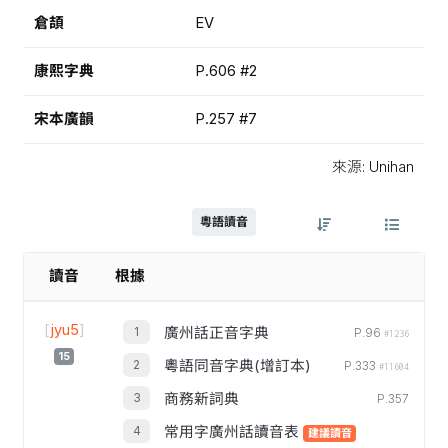
倉頡
EV
康熙字典
P.606 #2
宋本廣韻
P.257 #7
來源: Unihan
粵語讀音
讀音
根據
[
jyu5
]
廣州話正音字典
P.96
#1236
15
粵語同音字典(增訂本)
P.333
#11604
商務新詞典
P.357
常用字廣州話讀音表
建議讀音