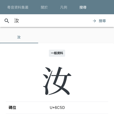
粵音資料集叢
關於
凡例
搜尋
search
搜尋
arrow_forward
汝
一般資料
汝
碼位
U+6C5D