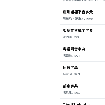
香港教育署語文教育學院中文系, 
廣州話標準音字彙
周無忌、饒秉才, 1988
粵語查音識字字典
陳岫山, 1985
粵語同音字典
馮田獵, 1974
同音字彙
余秉昭, 1971
部身字典
馮思禹, 1967
The Student’s