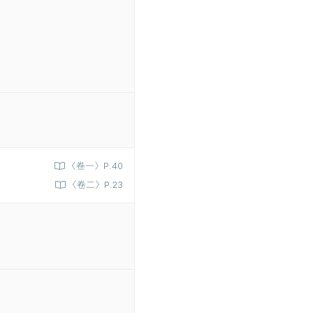
〈卷一〉P.40
〈卷二〉P.23