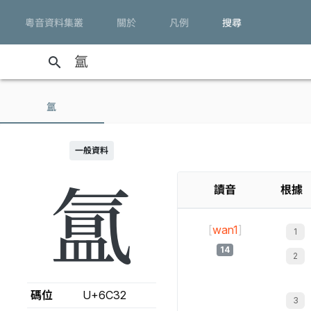
粵音資料集叢
關於
凡例
搜尋
search
氲
一般資料
氲
讀音
根據
[
wan1
]
14
碼位
U+6C32