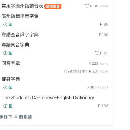
常用字廣州話讀音表
P.116
建議讀音
#2090
廣州話標準音字彙
P.86
氳
粵語查音識字字典
P.100
粵語同音字典
P.121
氳
同音字彙
P.223
#5310
〈1997修訂本〉P.261
#5290
部身字典
P.184
氳
#24351
The Student’s Cantonese-English Dictionary
P.793
氳
示餘下 4 個根據