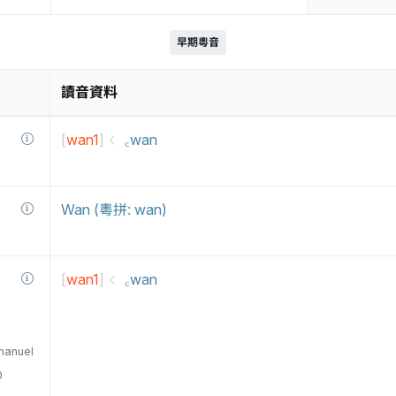
早期粵音
讀音資料
[
wan1
]
꜀wan
Wan (粵拼: wan)
[
wan1
]
꜀wan
manuel
0