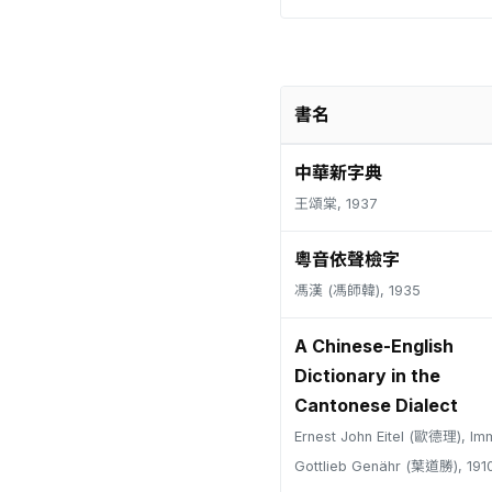
書名
中華新字典
王頌棠, 1937
粵音依聲檢字
馮漢 (馮師韓), 1935
A Chinese-English
Dictionary in the
Cantonese Dialect
Ernest John Eitel (歐德理), Im
Gottlieb Genähr (葉道勝), 191