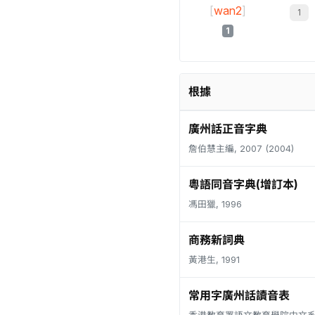
[
wan2
]
1
根據
廣州話正音字典
詹伯慧主編, 2007 (2004)
粵語同音字典(增訂本)
馮田獵, 1996
商務新詞典
黃港生, 1991
常用字廣州話讀音表