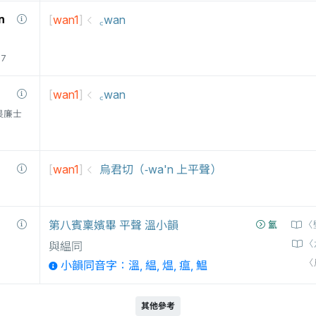
n
[
wan1
]
꜀wan
77
[
wan1
]
꜀wan
衛三畏廉士
[
wan1
]
烏君切（-wa'n 上平聲）
第八賓稟嬪畢 平聲 溫小韻
氳
〈
〈
與緼同
〈
小韻同音字：溫, 緼, 煴, 瘟, 鰛
其他參考