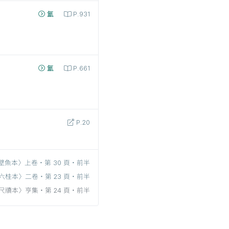
氳
P.931
氳
P.661
P.20
壁魚本〉上卷‧第 30 頁‧前半
六桂本〉二卷‧第 23 頁‧前半
尺牘本〉亨集‧第 24 頁‧前半