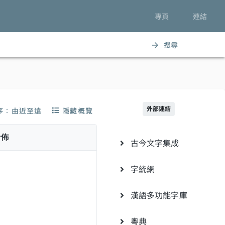
專頁
連結
搜尋
arrow_forward
外部連結
序：由近至遠
隱藏概覽
分佈
古今文字集成
字統網
漢語多功能字庫
粵典