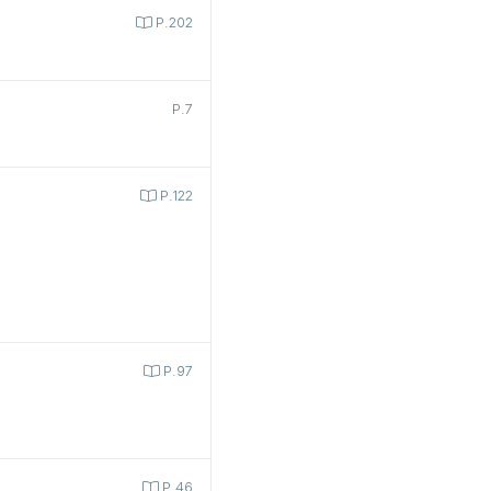
P.202
P.7
P.122
P.97
P.46