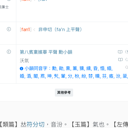
衛三畏廉士
[
fan1
]
非申切（fa'n 上平聲）
第八賓稟嬪畢 平聲 勳小韻
〈
〈
沃氛
〈
小韻同音字：勳, 勛, 熏, 薰, 獯, 纁, 昏, 惛, 緍,
婚, 涽, 閽, 焄, 坤, 髠, 葷, 分, 枌, 紛, 棼, 曛, 芬, 痻, 汾, 棻
其他參考
【類篇】
𠀤
符分切
，音汾。
【玉篇】
氣也。
【左