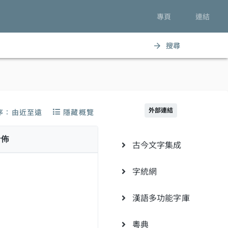
專頁
連結
搜尋
arrow_forward
外部連結
序：由近至遠
隱藏概覽
分佈
古今文字集成
字統網
漢語多功能字庫
粵典