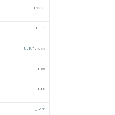
P.81
#02729
P.352
P.116
#2080
P.86
P.80
P.31