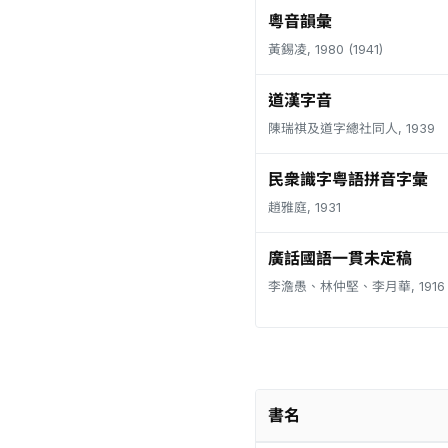
粵音韻彙
黃錫凌, 1980 (1941)
道漢字音
陳瑞祺及道字總社同人, 1939
民衆識字粤語拼音字彙
趙雅庭, 1931
廣話國語一貫未定稿
李澹愚、林仲堅、李月華, 1916
書名