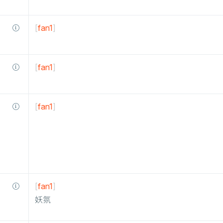
[
fan1
]
[
fan1
]
[
fan1
]
[
fan1
]
妖氛