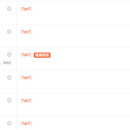
[
fan1
]
[
fan1
]
[
fan1
]
建議讀音
1992
[
fan1
]
[
fan1
]
[
fan1
]