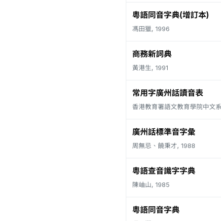
粵語同音字典(增訂本)
馮田獵, 1996
商務新詞典
黃港生, 1991
常用字廣州話讀音表
香港教育署語文教育學院中文系, 
廣州話標準音字彙
周無忌、饒秉才, 1988
粵語查音識字字典
陳岫山, 1985
粵語同音字典