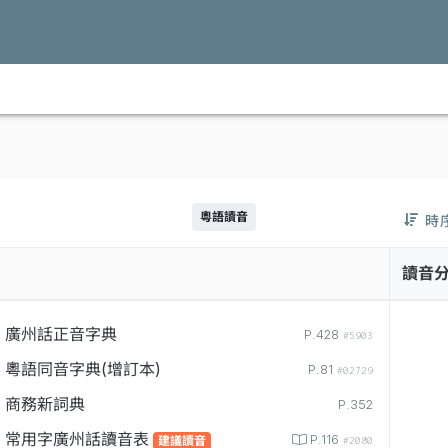
粵語讀音
時
讀音
廣州話正音字典
P.428
#5903
粵語同音字典(增訂本)
P.81
#02729
商務新詞典
P.352
常用字廣州話讀音表
P.116
建議讀音
#2080