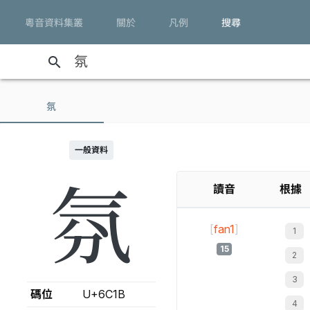
粵音資料集叢
關於
凡例
搜尋
search
氛
一般資料
氛
讀音
根據
[
fan1
]
15
碼位
U+6C1B