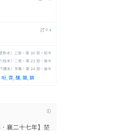
P.4
壁魚本〉上卷‧第 30 頁‧前半
六桂本〉二卷‧第 23 頁‧後半
尺牘本〉亨集‧第 24 頁‧後半
, 吩, 雰, 醺, 臐, 餴
傳．襄二十七年】
楚