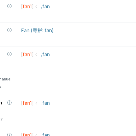
[
fan1
]
꜀fan
Fan (粵拼: fan)
[
fan1
]
꜀fan
manuel
0
n
[
fan1
]
꜀fan
77
[
fan1
]
꜀fan