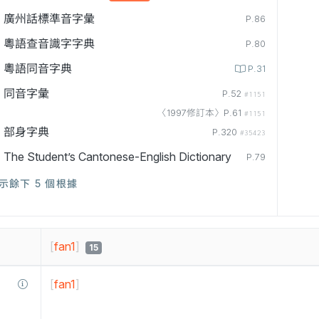
廣州話標準音字彙
P.86
粵語查音識字字典
P.80
粵語同音字典
P.31
同音字彙
P.52
#1151
〈1997修訂本〉P.61
#1151
部身字典
P.320
#35423
The Student’s Cantonese-English Dictionary
P.79
示餘下 5 個根據
[
fan1
]
15
[
fan1
]