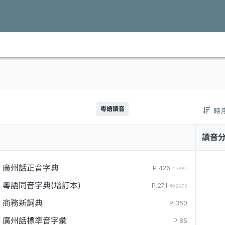
粵語讀音
時
讀音
廣州話正音字典
P.426
#5886
粵語同音字典(增訂本)
P.271
#09375
商務新詞典
P.350
廣州話標準音字彙
P.85