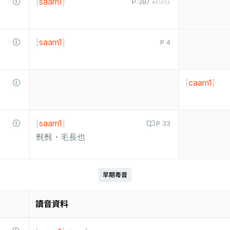
[
saam1
]
P.387
#45454
[
saam1
]
P.4
[
caam1
]
[
saam1
]
P.33
毿毿，毛長也
早期粵音
讀音資料