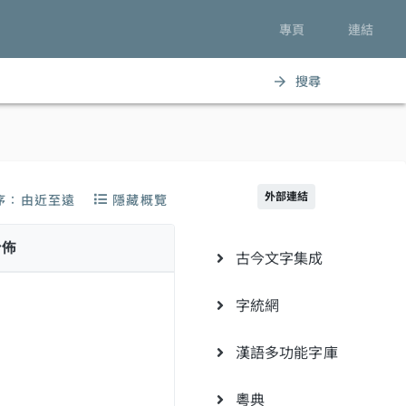
專頁
連結
搜尋
arrow_forward
外部連結
序：由近至遠
隱藏概覽
分佈
古今文字集成
字統網
漢語多功能字庫
粵典