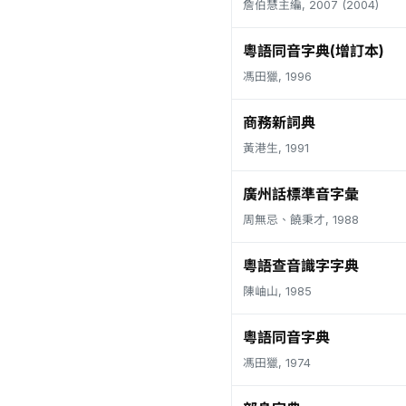
詹伯慧主編, 2007 (2004)
粵語同音字典(增訂本)
馮田獵, 1996
商務新詞典
黃港生, 1991
廣州話標準音字彙
周無忌、饒秉才, 1988
粵語查音識字字典
陳岫山, 1985
粵語同音字典
馮田獵, 1974