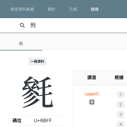
粵音資料集叢
關於
凡例
搜尋
search
毿
一般資料
毿
讀音
根據
[
saam1
]
9
碼位
U+6BFF