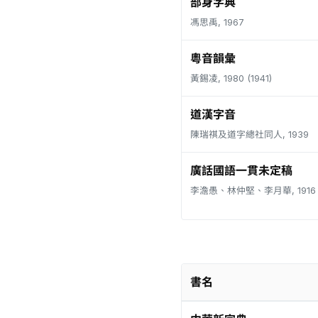
部身字典
馮思禹, 1967
粵音韻彙
黃錫凌, 1980 (1941)
道漢字音
陳瑞祺及道字總社同人, 1939
廣話國語一貫未定稿
李澹愚、林仲堅、李月華, 1916
書名