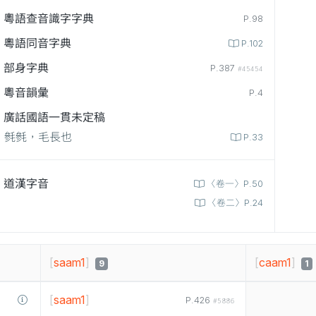
粵語查音識字字典
P.98
粵語同音字典
P.102
部身字典
P.387
#45454
粵音韻彙
P.4
廣話國語一貫未定稿
毿毿，毛長也
P.33
道漢字音
〈卷一〉P.50
〈卷二〉P.24
[
saam1
]
[
caam1
]
9
1
[
saam1
]
P.426
#5886