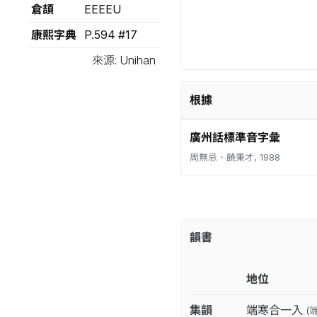
倉頡
EEEEU
康熙字典
P.594 #17
來源: Unihan
根據
廣州話標準音字彙
周無忌、饒秉才, 1988
韻書
地位
集韻
端寒合一入
(