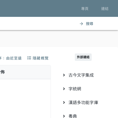
專頁
連結
搜尋
arrow_forward
外部連結
序：由近至遠
隱藏概覽
分佈
古今文字集成
字統網
漢語多功能字庫
粵典