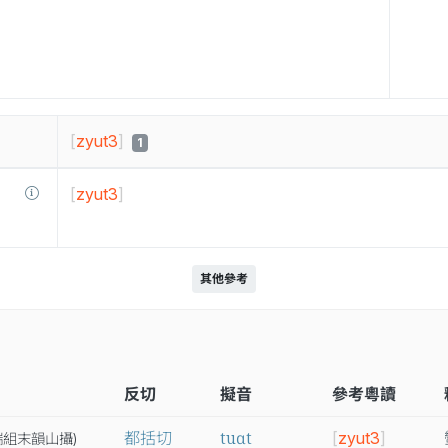
[
zyut3
]
1
[
zyut3
]
其他參考
反切
擬音
參考粵讀
tuɑt
都括切
[
zyut3
]
端
組
末
韻
山
攝
)