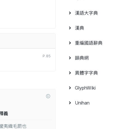
漢語大字典
漢典
重編國語辭典
P.85
韻典網
異體字字典
GlyphWiki
Unihan
釋義
蠻夷織毛罽也