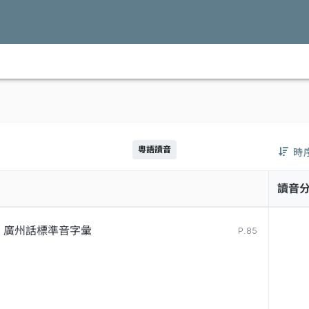
粵語讀音
時
讀音
廣州話標準音字彙
P.85