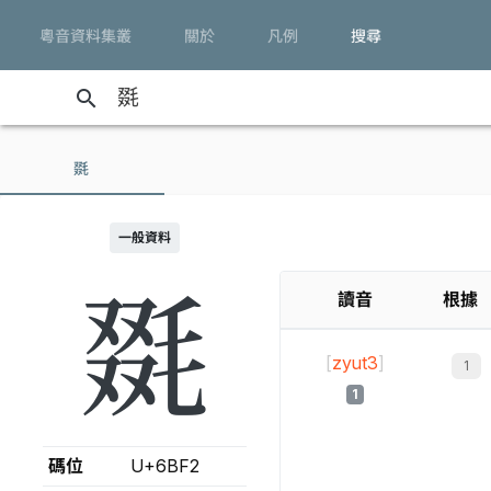
粵音資料集叢
關於
凡例
搜尋
search
毲
一般資料
毲
讀音
根據
[
zyut3
]
1
碼位
U+6BF2