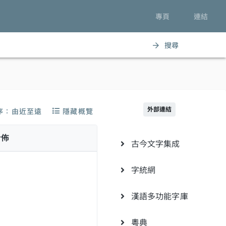
專頁
連結
搜尋
arrow_forward
外部連結
序：由近至遠
隱藏概覽
分佈
古今文字集成
字統網
漢語多功能字庫
粵典