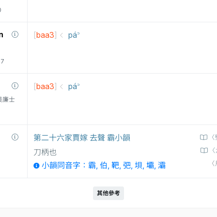
0
n
[
baa3
]
pá꜄
77
[
baa3
]
pá꜄
衛三畏廉士
第二十六家賈嫁 去聲 霸小韻
〈
〈
刀柄也
〈
小韻同音字：霸, 伯, 靶, 弝, 垻, 壩, 灞
其他參考