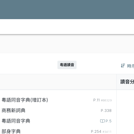
粵語讀音
時
讀音
粵語同音字典(增訂本)
P.11
#00329
商務新詞典
P.338
粵語同音字典
P.5
部身字典
P.254
#3411