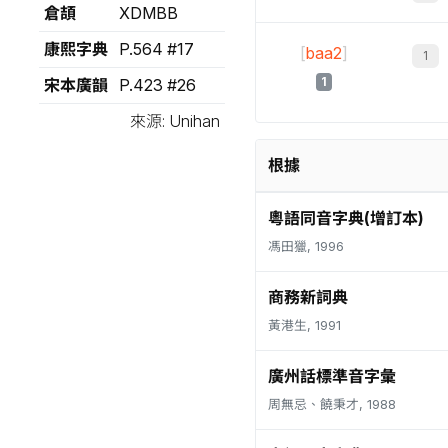
倉頡
XDMBB
康熙字典
P.564 #17
[
baa2
]
1
宋本廣韻
P.423 #26
來源: Unihan
根據
粵語同音字典(增訂本)
馮田獵, 1996
商務新詞典
黃港生, 1991
廣州話標準音字彙
周無忌、饒秉才, 1988