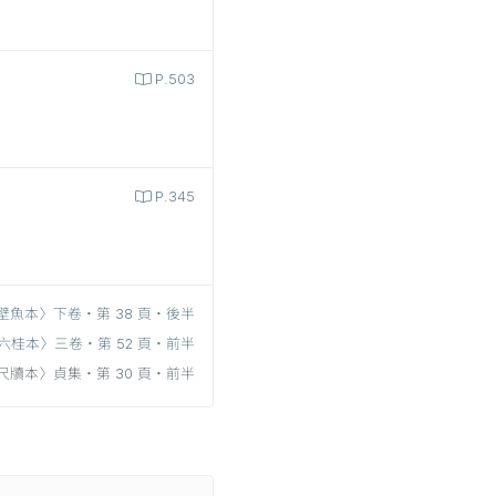
P.503
P.345
壁魚本〉下卷‧第 38 頁‧後半
六桂本〉三卷‧第 52 頁‧前半
尺牘本〉貞集‧第 30 頁‧前半