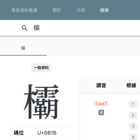
粵音資料集叢
關於
凡例
搜尋
search
欛
一般資料
欛
讀音
根據
[
baa3
]
4
碼位
U+6B1B