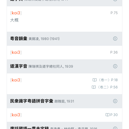
[
koi3
]
P.75
大概
粵音韻彙
黃錫凌, 1980 (1941)
[
koi3
]
P.36
道漢字音
陳瑞祺及道字總社同人, 1939
[
koi3
]
〈卷一〉P.18
〈卷二〉P.56
民衆識字粤語拼音字彙
趙雅庭, 1931
[
koi3
]
P.30
廣話國語一貫未定稿