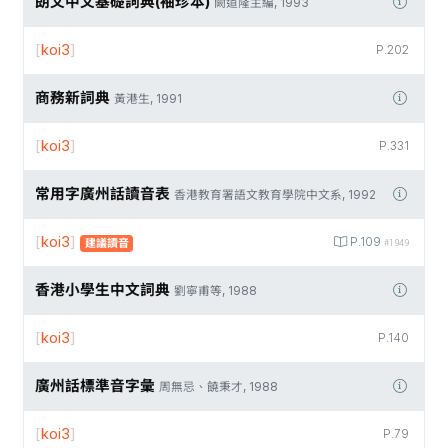
朗文中文基礎詞典(袖珍本)
闕道隆主編, 1993
[
koi3
]
P.202
商務新詞典
黃港生, 1991
[
koi3
]
P.331
常用字廣州話讀音表
香港教育署語文教育學院中文系, 1992
[
koi3
]
P.109
建議讀音
#1949
香港小學生中文詞典
劉寧甫等, 1988
[
koi3
]
P.140
廣州話標準音字彙
周無忌、饒秉才, 1988
[
koi3
]
P.79