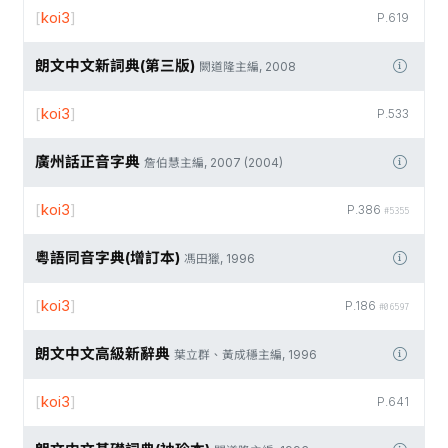
[
koi3
]
P.619
朗文中文新詞典(第三版)
闕道隆主編, 2008
[
koi3
]
P.533
廣州話正音字典
詹伯慧主編, 2007 (2004)
[
koi3
]
P.386
#5355
粵語同音字典(增訂本)
馮田獵, 1996
[
koi3
]
P.186
#06597
朗文中文高級新辭典
葉立群、黃成穩主編, 1996
[
koi3
]
P.641