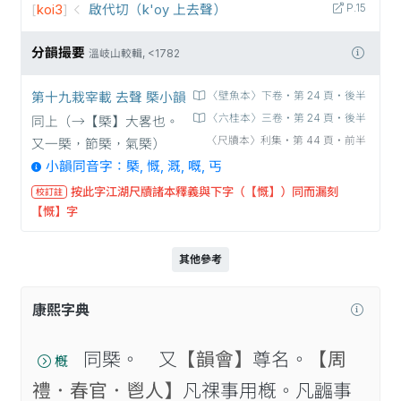
[
koi3
]
啟代切（k'oy 上去聲）
P.15
分韻撮要
溫岐山較輯, <1782
第十九栽宰載 去聲 槩小韻
〈壁魚本〉下卷‧第 24 頁‧後半
〈六桂本〉三卷‧第 24 頁‧後半
同上（→【槩】大畧也。
〈尺牘本〉利集‧第 44 頁‧前半
又一槩，節槩，氣槩）
小韻同音字：槩, 慨, 溉, 嘅, 丐
按此字江湖尺牘諸本釋義與下字（【慨】）同而漏刻
校訂註
【慨】字
其他參考
康熙字典
同槩。 又
【韻會】
尊名。
【周
槪
禮．春官．鬯人】
凡祼事用槪。凡疈事