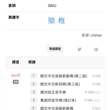
倉頡
DAIU
異體字
槩
槪
來源: Unihan
粵語讀音
讀音
根據
[
koi3
]
朗文中文高級新辭典(第二版)
P.619
24
朗文中文新詞典(第三版)
P.533
廣州話正音字典
P.386
#5355
粵語同音字典(增訂本)
P.186
#06597
朗文中文高級新辭典
P.641