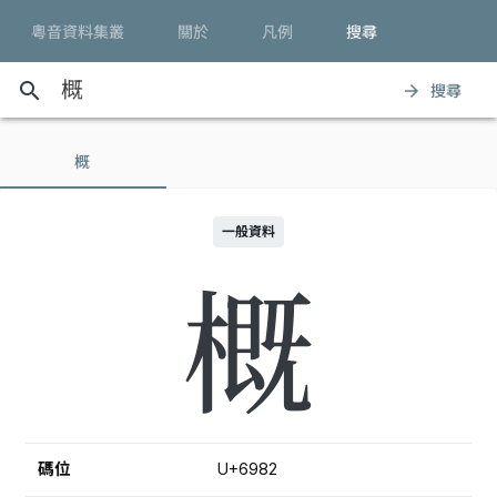
粵音資料集叢
關於
凡例
搜尋
search
搜尋
arrow_forward
概
一般資料
概
碼位
U+6982