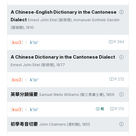
A Chinese-English Dictionary in the Cantonese
Dialect
Ernest John Eitel (歐德理), Immanuel Gottlieb Genähr
(葉道勝), 1910
[
koi3
]
k‘oi꜄
P.394
A Chinese Dictionary in the Cantonese Dialect
Ernest John Eitel (歐德理), 1877
[
koi3
]
k‘oi꜄
P.272
英華分韻撮要
Samuel Wells Williams (衛三畏廉士甫), 1856
[
koi3
]
k‘oi꜄
槪
P.170
初學粵音切要
John Chalmers (湛約翰), 1855