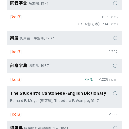
同音字彙
余秉昭, 1971
[
koi3
]
P.121
#2766
〈1997修訂本〉P.141
#2766
辭淵
施庸益，茅瑩甫, 1967
[
koi3
]
P.707
部身字典
馮思禹, 1967
[
koi3
]
槪
P.228
#32411
The Student’s Cantonese-English Dictionary
Bernard F. Meyer (馬奕猷), Theodore F. Wempe, 1947
[
koi3
]
P.227
道字典
陳瑞祺及道字總社同人, 1941