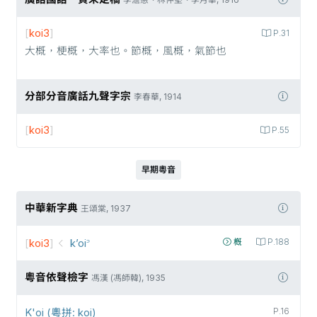
李澹愚、林仲堅、李月華, 1916
[
koi3
]
P.31
大概，梗概，大率也。節概，風概，氣節也
分部分音廣話九聲字宗
李春華, 1914
[
koi3
]
P.55
早期粵音
中華新字典
王頌棠, 1937
[
koi3
]
k’oi꜄
槪
P.188
粵音依聲檢字
馮漢 (馮師韓), 1935
K'oi (粵拼: koi)
P.16