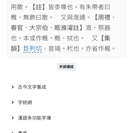
用散。
【註】
皆桼尊也。有朱帶者曰
槪，無飾曰散。 又與漑通。
【周禮．
春官．大宗伯．眡滌濯註】
漑，祭器
也。本或作槪。槪，拭也。 又
【集
韻】
巨列切
，音竭。杙也。亦省作楬。
外部連結
古今文字集成
字統網
漢語多功能字庫