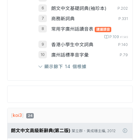
朗文中文基礎詞典(袖珍本)
P.202
商務新詞典
P.331
常用字廣州話讀音表
建議讀音
P.109
#1949
香港小學生中文詞典
P.140
廣州話標準音字彙
P.79
顯示餘下 14 個根據
[
koi3
]
24
朗文中文高級新辭典(第二版)
葉立群、黃成穩主編, 2012