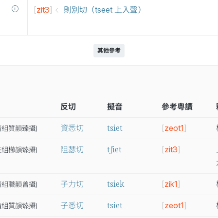
[
zit3
]
則別切（tseet 上入聲）
其他參考
反切
擬音
參考粵讀
tsiet
資悉切
[
zeot1
]
精
組
質
韻
臻
攝
)
tʃiet
阻瑟切
[
zit3
]
莊
組
櫛
韻
臻
攝
)
tsiek
子力切
[
zik1
]
精
組
職
韻
曾
攝
)
tsiet
子悉切
[
zeot1
]
精
組
質
韻
臻
攝
)