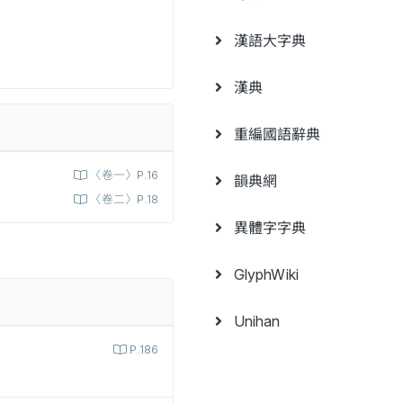
漢語大字典
漢典
重編國語辭典
〈卷一〉P.16
韻典網
〈卷二〉P.18
異體字字典
GlyphWiki
Unihan
P.186