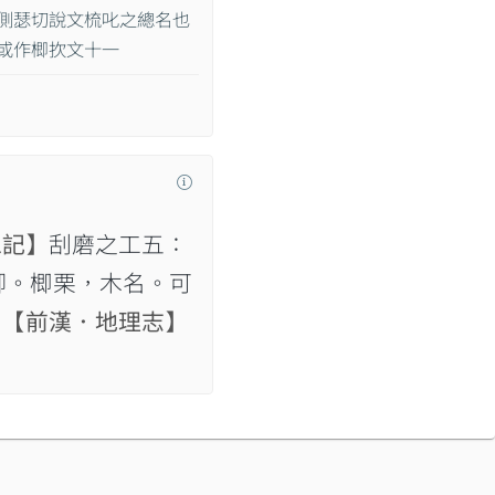
側瑟切說文梳叱之總名也
或作楖扻文十一
工記】
刮磨之工五：
唧。楖栗，木名。可
。
【前漢．地理志】