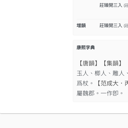
莊臻開三入
(
增韻
莊臻開三入
(
康熙字典
【唐韻】
【集韻】
玉人、楖人、雕人
爲杖。
【范成大．
屬魏郡。一作卽。