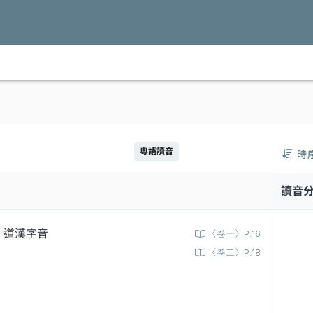
粵語讀音
時
讀音
道漢字音
〈卷一〉P.16
〈卷二〉P.18