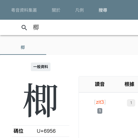
粵音資料集叢
關於
凡例
搜尋
search
楖
一般資料
楖
讀音
根據
[
zit3
]
1
碼位
U+6956