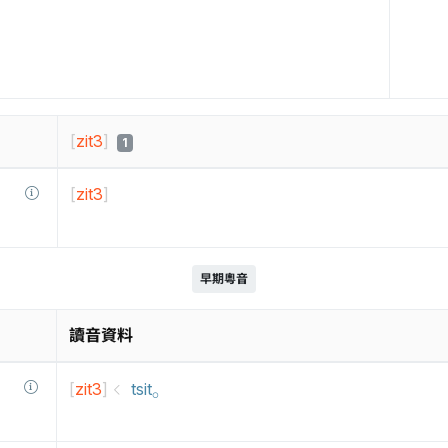
[
zit3
]
1
[
zit3
]
早期粵音
讀音資料
[
zit3
]
tsit⸰