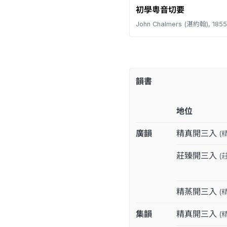
初學粵音切要
John Chalmers (湛約翰), 1855
韻書
地位
廣韻
精真開三入
(
莊臻開三入
(
精蒸開三入
(
集韻
精真開三入
(