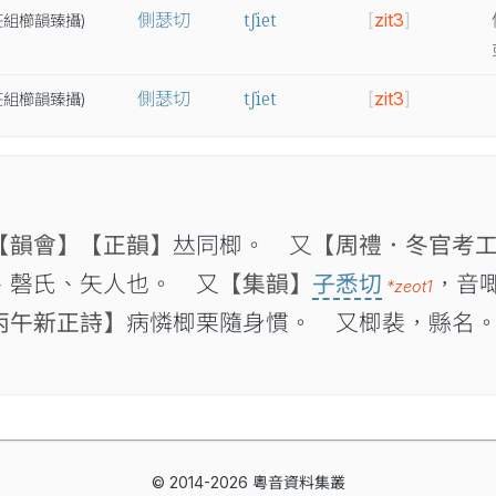
tʃiet
側瑟切
[
zit3
]
莊
組
櫛
韻
臻
攝
)
tʃiet
側瑟切
[
zit3
]
莊
組
櫛
韻
臻
攝
)
【韻會】
【正韻】
𠀤同楖。 又
【周禮．冬官考
、磬氏、矢人也。 又
【集韻】
子悉切
，音
*zeot1
丙午新正詩】
病憐楖栗隨身慣。 又楖裴，縣名
© 2014-2026 粵音資料集叢