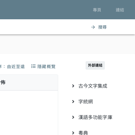
專頁
連結
搜尋
arrow_forward
外部連結
序：由近至遠
隱藏概覽
分佈
古今文字集成
字統網
漢語多功能字庫
粵典