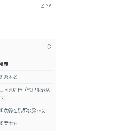
P.5
釋義
楖栗木名
上同見周禮（梳也阻瑟切
六）
楖裴縣在魏郡裴房非切
楖栗木名