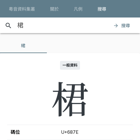
粵音資料集叢
關於
凡例
搜尋
search
搜尋
arrow_forward
桾
一般資料
桾
碼位
U+687E