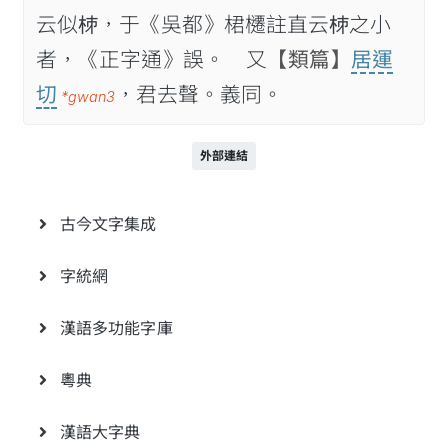
云似𣐈，于《吳都》桾櫏註直云𣐈之小
者，《正字通》誤。 又
【類篇】
居運
切
，君去聲。義同。
*gwan3
外部連結
古今文字集成
字統網
漢語多功能字庫
粵典
漢語大字典