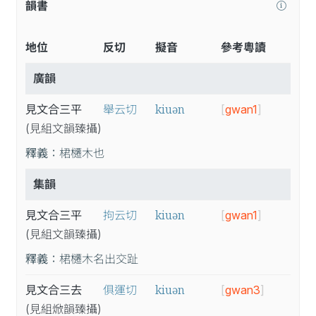
韻書
地位
反切
擬音
參考粵讀
廣韻
kiuən
見文合三平
舉云切
[
gwan1
]
(見
組
文
韻
臻
攝
)
釋義：
桾櫏木也
集韻
kiuən
見文合三平
拘云切
[
gwan1
]
(見
組
文
韻
臻
攝
)
釋義：
桾櫏木名出交趾
kiuən
見文合三去
俱運切
[
gwan3
]
(見
組
焮
韻
臻
攝
)