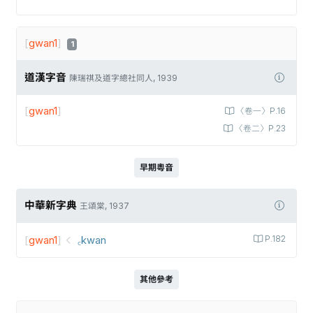
[
gwan1
]
1
道漢字音
陳瑞祺及道字總社同人, 1939
[
gwan1
]
〈卷一〉P.16
〈卷二〉P.23
早期粵音
中華新字典
王頌棠, 1937
[
gwan1
]
꜀kwan
P.182
其他參考