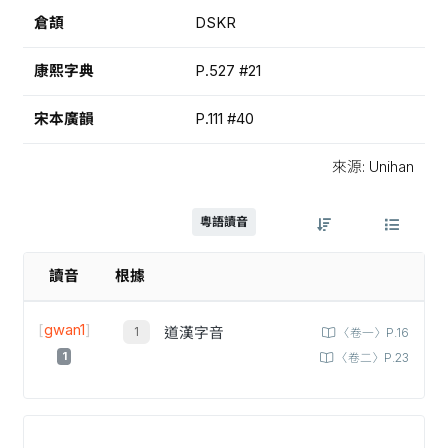
倉頡
DSKR
康熙字典
P.527 #21
宋本廣韻
P.111 #40
來源: Unihan
粵語讀音
讀音
根據
[
gwan1
]
道漢字音
〈卷一〉P.16
1
〈卷二〉P.23