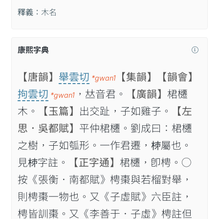
釋義：
木名
康熙字典
【唐韻】
舉雲切
【集韻】
【韻會】
*gwan1
拘雲切
，𠀤音君。
【廣韻】
桾櫏
*gwan1
木。
【玉篇】
出交趾，子如雞子。
【左
思．吳都賦】
平仲桾櫏。劉成曰：桾櫏
之樹，子如瓠形。一作君遷，𣐈屬也。
見𣐈字註。
【正字通】
桾櫏，卽梬。○
按《張衡．南都賦》梬棗與若榴對舉，
則梬棗一物也。又《子虛賦》六臣註，
梬皆訓棗。又《李善于．子虛》梬註但