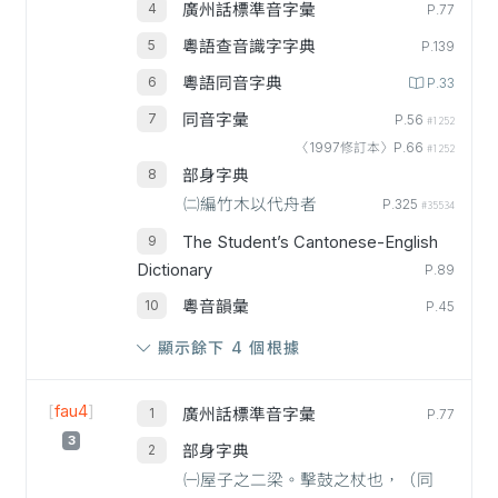
廣州話標準音字彙
P.77
粵語查音識字字典
P.139
粵語同音字典
P.33
同音字彙
P.56
#1252
〈1997修訂本〉P.66
#1252
部身字典
㈡編竹木以代舟者
P.325
#35534
The Student’s Cantonese-English
Dictionary
P.89
粵音韻彙
P.45
顯示餘下 4 個根據
[
fau4
]
廣州話標準音字彙
P.77
3
部身字典
㈠屋子之二梁。擊鼓之杖也，（同