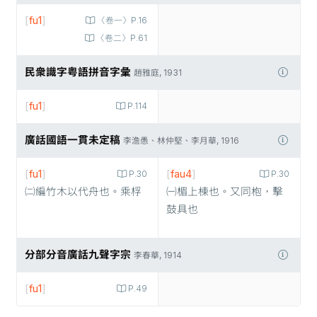
[
fu1
]
〈卷一〉P.16
〈卷二〉P.61
民衆識字粤語拼音字彙
趙雅庭, 1931
[
fu1
]
P.114
廣話國語一貫未定稿
李澹愚、林仲堅、李月華, 1916
[
fu1
]
[
fau4
]
P.30
P.30
㈡編竹木以代舟也。乘桴
㈠楣上棟也。又同枹，擊
鼓具也
分部分音廣話九聲字宗
李春華, 1914
[
fu1
]
P.49