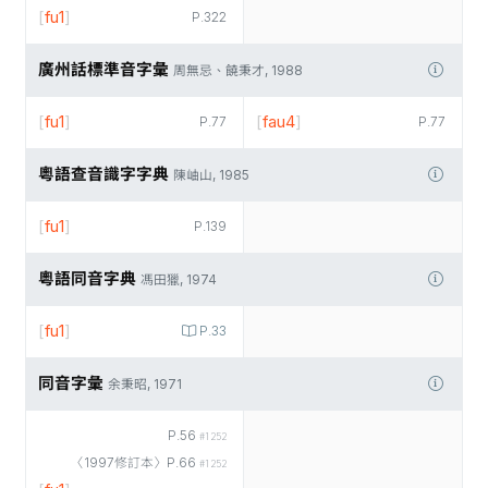
[
fu1
]
P.322
廣州話標準音字彙
周無忌、饒秉才, 1988
[
fu1
]
[
fau4
]
P.77
P.77
粵語查音識字字典
陳岫山, 1985
[
fu1
]
P.139
粵語同音字典
馮田獵, 1974
[
fu1
]
P.33
同音字彙
余秉昭, 1971
P.56
#1252
〈1997修訂本〉P.66
#1252