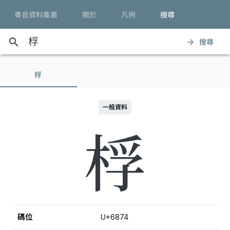
粵音資料集叢
關於
凡例
搜尋
search
搜尋
arrow_forward
桴
一般資料
桴
碼位
U+6874