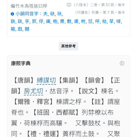
〈六桂本〉二卷‧第 51 頁‧後半
編竹木為筏皆曰桴
〈尺牘本〉利集‧第 7 頁‧後半
小韻同音字：夫, 砆, 玞,
鈇, 趺, 孚, 郛, 俘, 痡, 枹, 旉, 敷, 膚, 柎, 怤, 呼, 枯, 莩, 嘑,
篐, 𭟼, 麱
其他參考
康熙字典
【唐韻】
縛謀切
【集韻】
【韻會】
【正
韻】
房尤切
，𠀤音浮。
【說文】
棟名。
【爾雅．釋宮】
棟謂之桴。
【註】
謂屋
脊也。
【班固．西都賦】
列棼橑以布
翼，荷棟桴而高驤。 又擊鼓杖。與枹
同。
【禮．禮運】
蕢桴而土鼓。 又聚