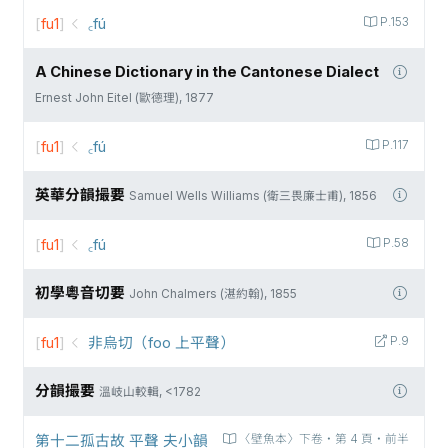
[
fu1
]
꜀fú
P.153
A Chinese Dictionary in the Cantonese Dialect
Ernest John Eitel (歐德理), 1877
[
fu1
]
꜀fú
P.117
英華分韻撮要
Samuel Wells Williams (衛三畏廉士甫), 1856
[
fu1
]
꜀fú
P.58
初學粵音切要
John Chalmers (湛約翰), 1855
[
fu1
]
非烏切（foo 上平聲）
P.9
分韻撮要
溫岐山較輯, <1782
第十二孤古故 平聲 夫小韻
〈壁魚本〉下卷‧第 4 頁‧前半