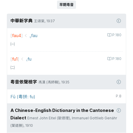
早期粵音
中華新字典
王頌棠, 1937
[
fau4
]
꜁fau
P.180
㈠
[
fu1
]
꜀fu
P.180
㈡
粵音依聲檢字
馮漢 (馮師韓), 1935
Fū (粵拼: fu)
P.8
A Chinese-English Dictionary in the Cantonese
Dialect
Ernest John Eitel (歐德理), Immanuel Gottlieb Genähr
(葉道勝), 1910