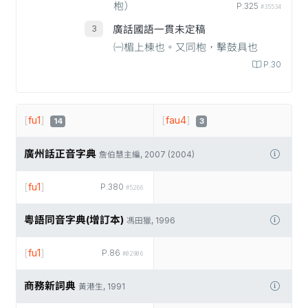
枹）
P.325
#35534
廣話國語一貫未定稿
㈠楣上棟也。又同枹，擊鼓具也
P.30
[
fu1
]
[
fau4
]
14
3
廣州話正音字典
詹伯慧主編, 2007 (2004)
[
fu1
]
P.380
#5266
粵語同音字典(增訂本)
馮田獵, 1996
[
fu1
]
P.86
#02906
商務新詞典
黃港生, 1991