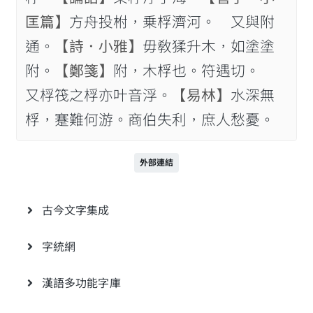
匡篇】
方舟投柎，乗桴濟河。 又與附
通。
【詩．小雅】
毋敎猱升木，如塗塗
附。
【鄭箋】
附，木桴也。符遇切。
又桴筏之桴亦叶音浮。
【易林】
水深無
桴，蹇難何游。商伯失利，庶人愁憂。
外部連結
古今文字集成
字統網
漢語多功能字庫