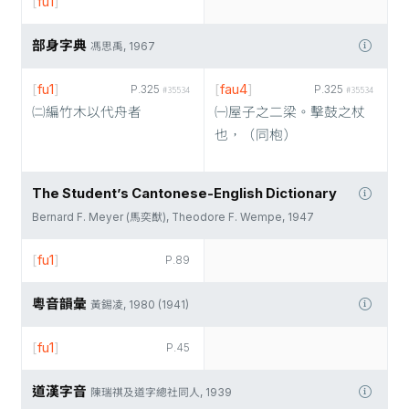
[
fu1
]
部身字典
馮思禹, 1967
[
fu1
]
[
fau4
]
P.325
P.325
#35534
#35534
㈡編竹木以代舟者
㈠屋子之二梁。擊鼓之杖
也，（同枹）
The Student’s Cantonese-English Dictionary
Bernard F. Meyer (馬奕猷), Theodore F. Wempe, 1947
[
fu1
]
P.89
粵音韻彙
黃錫凌, 1980 (1941)
[
fu1
]
P.45
道漢字音
陳瑞祺及道字總社同人, 1939