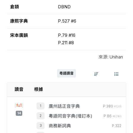
倉頡
DBND
康熙字典
P.527 #6
宋本廣韻
P.79 #16
P.211 #8
來源: Unihan
粵語讀音
讀音
根據
[
fu1
]
廣州話正音字典
P.380
#5266
14
粵語同音字典(增訂本)
P.86
#02906
商務新詞典
P.322