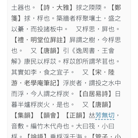
土器也。
【詩．大雅】
捄之陾陾。
【鄭
箋】
捄，桴也。築牆者桴聚壤土，盛之
以虆，而投諸板中。 又桴思，屛也。
【禮．明堂位屛註】
屛謂之樹，今桴思
也。 又
【唐韻】
引《逸周書．王會
解》康民以桴苡。桴苡卽所謂芣苢也。
其實如李，食之宜子。 又
【宋．陸
游．老學庵筆記】
浮炭者，謂投之水中
而浮，今人謂之桴炭。
【白居易詩】
日
暮半爐桴炭火，是也。 又
【唐韻】
【集韻】
【韻會】
【正韻】
𠀤
芳無切
，
音敷。編竹木代舟也。大曰筏，小曰
桴。
【論語】
乗桴浮于海。
【管子．小