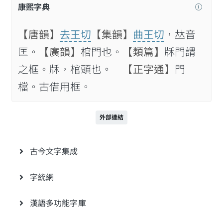
康熙字典
【唐韻】
去王切
【集韻】
曲王切
，𠀤音
匡。
【廣韻】
棺門也。
【類篇】
𤖱門謂
之框。𤖱，棺頭也。
【正字通】
門
檔。古借用框。
外部連結
古今文字集成
字統網
漢語多功能字庫