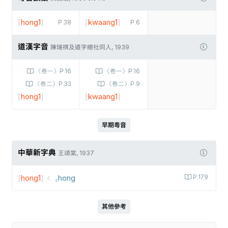
[
hong1
]
[
kwaang1
]
P.38
P.6
道漢字音
陳瑞祺及道字總社同人, 1939
〈卷一〉P.16
〈卷一〉P.16
〈卷二〉P.33
〈卷二〉P.9
[
hong1
]
[
kwaang1
]
早期粵音
中華新字典
王頌棠, 1937
[
hong1
]
꜀hong
P.179
其他參考