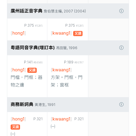
廣州話正音字典
詹伯慧主編, 2007 (2004)
P.375
P.375
#5205
#5205
[
hong1
]
[
kwaang1
]
又讀
粵語同音字典(增訂本)
馮田獵, 1996
P.141
P.189
#04946
#06707
[
hong1
]
[
kwaang1
]
又讀
門檔，門框；器
方架。門框，門
物之邊
架；窗框
商務新詞典
黃港生, 1991
[
hong1
]
[
kwaang1
]
P.321
P.321
㈠
又讀
㈠