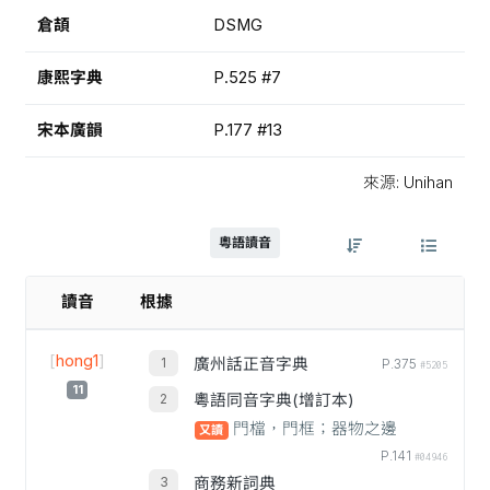
倉頡
DSMG
康熙字典
P.525 #7
宋本廣韻
P.177 #13
來源: Unihan
粵語讀音
讀音
根據
[
hong1
]
廣州話正音字典
P.375
#5205
11
粵語同音字典(增訂本)
門檔，門框；器物之邊
又讀
P.141
#04946
商務新詞典