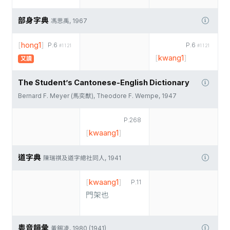
部身字典
馮思禹, 1967
[
hong1
]
P.6
P.6
#1121
#1121
[
kwang1
]
又讀
The Student’s Cantonese-English Dictionary
Bernard F. Meyer (馬奕猷), Theodore F. Wempe, 1947
P.268
[
kwaang1
]
道字典
陳瑞祺及道字總社同人, 1941
[
kwaang1
]
P.11
門架也
粵音韻彙
黃錫凌, 1980 (1941)