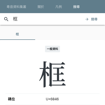
粵音資料集叢
關於
凡例
搜尋
search
搜尋
arrow_forward
框
一般資料
框
碼位
U+6846