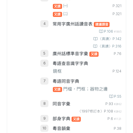
㈠
P.321
又讀
㈡
P.321
又讀
常用字廣州話讀音表
建議讀音
P.106
#1885
〈異讀〉P.142
〈異讀〉P.316
廣州話標準音字彙
P.76
又讀
粵語查音識字字典
鏡框
P.124
粵語同音字典
門檔，門框；器物之邊
又讀
P.55
同音字彙
P.93
#2062
〈1997修訂本〉P.108
#2062
部身字典
P.6
又讀
#1121
粵音韻彙
P.38