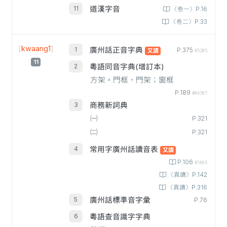
道漢字音
〈卷一〉P.16
〈卷二〉P.33
[
kwaang1
]
廣州話正音字典
P.375
又讀
#5205
11
粵語同音字典(增訂本)
方架。門框，門架；窗框
P.189
#06707
商務新詞典
㈠
P.321
㈡
P.321
常用字廣州話讀音表
又讀
P.106
#1885
〈異讀〉P.142
〈異讀〉P.316
廣州話標準音字彙
P.76
粵語查音識字字典