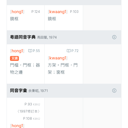
[
hong1
]
[
kwaang1
]
P.124
P.103
鏡框
鏡框
粵語同音字典
馮田獵, 1974
[
hong1
]
P.55
P.72
[
kwaang1
]
又讀
門檔，門框；器
方架。門框，門
物之邊
架；窗框
同音字彙
余秉昭, 1971
P.93
#2062
〈1997修訂本〉
P.108
#2062
[
hong1
]