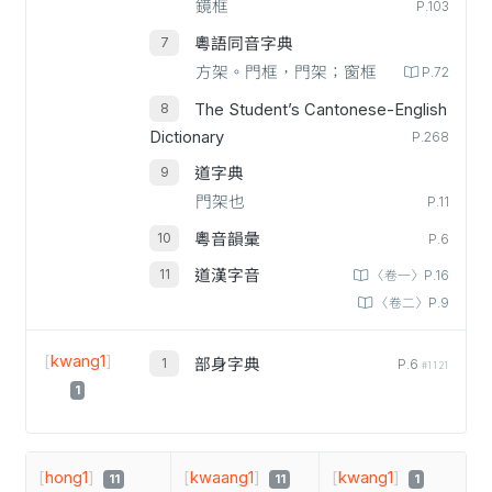
鏡框
P.103
粵語同音字典
方架。門框，門架；窗框
P.72
The Student’s Cantonese-English
Dictionary
P.268
道字典
門架也
P.11
粵音韻彙
P.6
道漢字音
〈卷一〉P.16
〈卷二〉P.9
[
kwang1
]
部身字典
P.6
#1121
1
[
hong1
]
[
kwaang1
]
[
kwang1
]
11
11
1