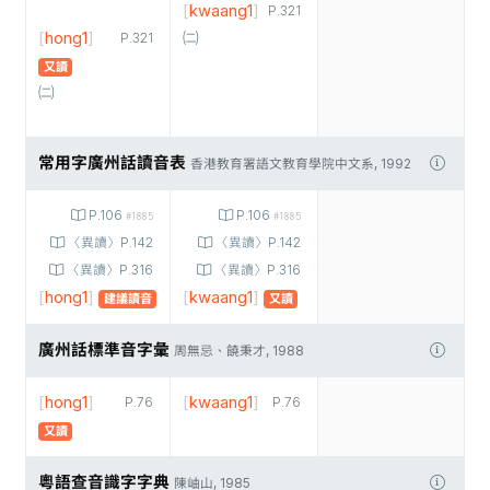
[
kwaang1
]
P.321
[
hong1
]
㈡
P.321
又讀
㈡
常用字廣州話讀音表
香港教育署語文教育學院中文系, 1992
P.106
P.106
#1885
#1885
〈異讀〉P.142
〈異讀〉P.142
〈異讀〉P.316
〈異讀〉P.316
[
hong1
]
[
kwaang1
]
建議讀音
又讀
廣州話標準音字彙
周無忌、饒秉才, 1988
[
hong1
]
[
kwaang1
]
P.76
P.76
又讀
粵語查音識字字典
陳岫山, 1985