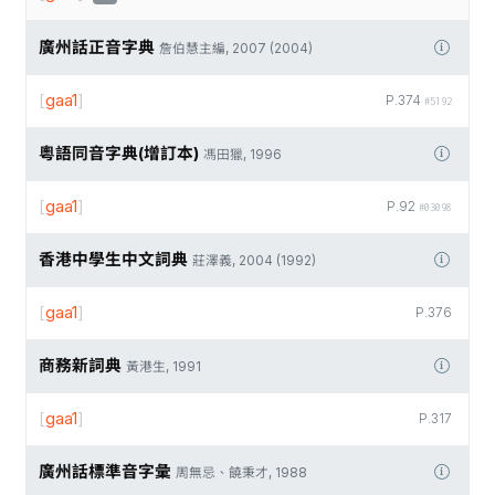
廣州話正音字典
詹伯慧主編, 2007 (2004)
[
gaa1
]
P.374
#5192
粵語同音字典(增訂本)
馮田獵, 1996
[
gaa1
]
P.92
#03098
香港中學生中文詞典
莊澤義, 2004 (1992)
[
gaa1
]
P.376
商務新詞典
黃港生, 1991
[
gaa1
]
P.317
廣州話標準音字彙
周無忌、饒秉才, 1988