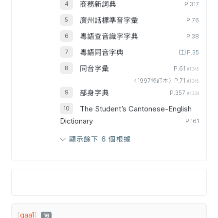
商務新詞典
P.317
廣州話標準音字彙
P.76
粵語查音識字字典
P.38
粵語同音字典
P.35
同音字彙
P.61
#1348
〈1997修訂本〉P.71
#1348
部身字典
P.357
#4324
The Student’s Cantonese-English
Dictionary
P.161
顯示餘下 6 個根據
[
gaa1
]
16