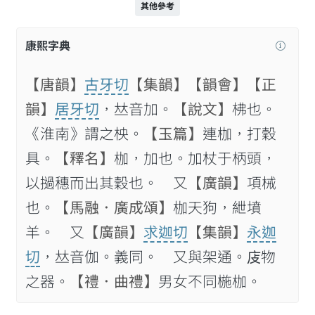
其他參考
康熙字典
【唐韻】
古牙切
【集韻】
【韻會】
【正
韻】
居牙切
，𠀤音加。
【說文】
柫也。
《淮南》謂之柍。
【玉篇】
連枷，打穀
具。
【釋名】
枷，加也。加杖于柄頭，
以撾穗而出其穀也。 又
【廣韻】
項械
也。
【馬融．廣成頌】
枷天狗，紲墳
羊。 又
【廣韻】
求迦切
【集韻】
永迦
切
，𠀤音伽。義同。 又與架通。𢇮物
之器。
【禮．曲禮】
男女不同椸枷。