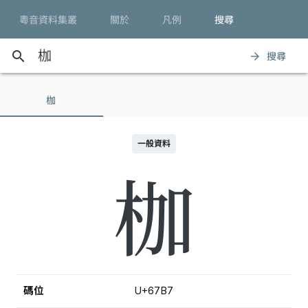
粵音資料集叢
關於
凡例
搜尋
search
搜尋
arrow_forward
枷
一般資料
枷
碼位
U+67B7