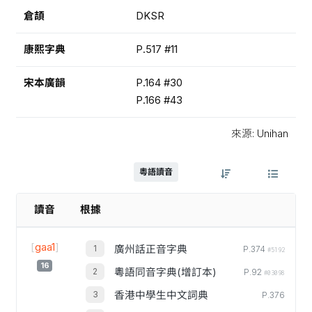
倉頡
DKSR
康熙字典
P.517 #11
宋本廣韻
P.164 #30
P.166 #43
來源: Unihan
粵語讀音
讀音
根據
[
gaa1
]
廣州話正音字典
P.374
#5192
16
粵語同音字典(增訂本)
P.92
#03098
香港中學生中文詞典
P.376