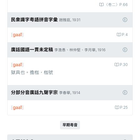
〈卷二〉P.66
民衆識字粤語拼音字彙
趙雅庭, 1931
[
gaa1
]
P.4
廣話國語一貫未定稿
李澹愚、林仲堅、李月華, 1916
[
gaa1
]
P.30
獄具也。擔枷，枷號
分部分音廣話九聲字宗
李春華, 1914
[
gaa1
]
P.25
早期粵音