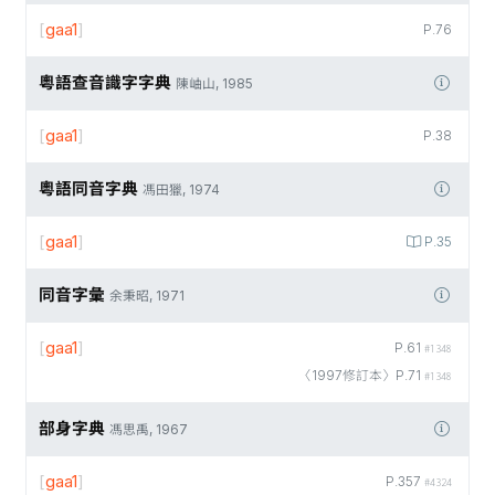
[
gaa1
]
P.76
粵語查音識字字典
陳岫山, 1985
[
gaa1
]
P.38
粵語同音字典
馮田獵, 1974
[
gaa1
]
P.35
同音字彙
余秉昭, 1971
[
gaa1
]
P.61
#1348
〈1997修訂本〉P.71
#1348
部身字典
馮思禹, 1967
[
gaa1
]
P.357
#4324