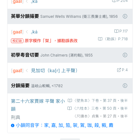
[
gaa1
]
꜀ká
P.204
英華分韻撮要
Samuel Wells Williams (衛三畏廉士甫), 1856
[
gaa1
]
꜀ká
P.117
〈勘誤〉P.718
原字模作「架」，據勘誤表改
校訂註
初學粵音切要
John Chalmers (湛約翰), 1855
[
gaa1
]
見加切（ka[r] 上平聲）
P.4
分韻撮要
溫岐山較輯, <1782
第二十六家賈嫁 平聲 家小
〈壁魚本〉下卷‧第 37 頁‧後半
韻
〈六桂本〉三卷‧第 50 頁‧後半
〈尺牘本〉貞集‧第 27 頁‧後半
刑具
小韻同音字：家, 嘉, 加, 笳, 袈, 鴐, 珈, 葭, 豭, 麚