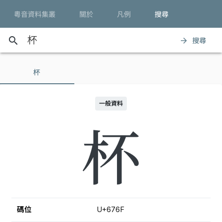
粵音資料集叢
關於
凡例
搜尋
search
搜尋
arrow_forward
杯
一般資料
杯
碼位
U+676F