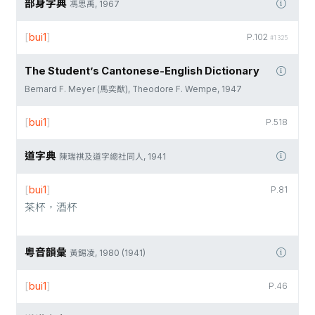
部身字典
馮思禹, 1967
[
bui1
]
P.102
#1325
The Student’s Cantonese-English Dictionary
Bernard F. Meyer (馬奕猷), Theodore F. Wempe, 1947
[
bui1
]
P.518
道字典
陳瑞祺及道字總社同人, 1941
[
bui1
]
P.81
茶杯，酒杯
粵音韻彙
黃錫凌, 1980 (1941)
[
bui1
]
P.46