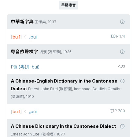
早期粵音
中華新字典
王頌棠, 1937
[
bui1
]
꜀pui
P.174
粵音依聲檢字
馮漢 (馮師韓), 1935
Pūi (粵拼: bui)
P.33
A Chinese-English Dictionary in the Cantonese
Dialect
Ernest John Eitel (歐德理), Immanuel Gottlieb Genähr
(葉道勝), 1910
[
bui1
]
꜀púi
P.780
A Chinese Dictionary in the Cantonese Dialect
Ernest John Eitel (歐德理), 1877