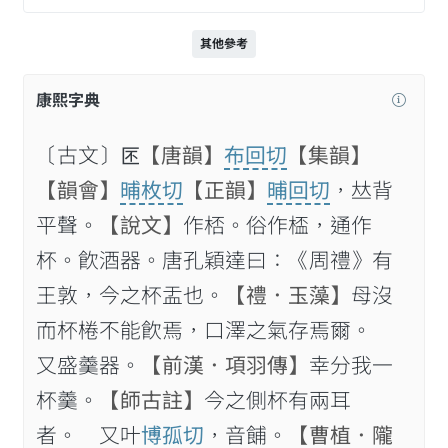
其他參考
康熙字典
〔古文〕𠤯
【唐韻】
布回切
【集韻】
【韻會】
晡枚切
【正韻】
晡回切
，𠀤背
平聲。
【說文】
作桮。俗作㮎，通作
杯。飮酒器。唐孔穎達曰：《周禮》有
王敦，今之杯盂也。
【禮．玉藻】
母沒
而杯棬不能飮焉，口澤之氣存焉爾。
又盛羹器。
【前漢．項羽傳】
幸分我一
杯羹。
【師古註】
今之側杯有兩耳
者。 又叶
博孤切
，音餔。
【曹植．隴