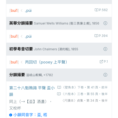
[
bui1
]
꜀púi
P.562
英華分韻撮要
Samuel Wells Williams (衛三畏廉士甫), 1856
[
bui1
]
꜀púi
P.394
初學粵音切要
John Chalmers (湛約翰), 1855
[
bui1
]
丙回切（pooey 上平聲）
P.1
分韻撮要
溫岐山較輯, <1782
第二十八魁賄誨 平聲 盃小
〈壁魚本〉下卷‧第 41 頁‧前半
韻
〈六桂本〉三卷‧第 55 頁‧後半
〈尺牘本〉貞集‧第 34 頁‧後半
同上（→【盃】酒盞），
又校杯
小韻同音字：盃, 桮