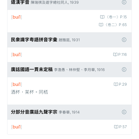
道漢字音
陳瑞祺及道字總社同人, 1939
[
bui1
]
〈卷一〉P.15
〈卷二〉P.65
民衆識字粤語拼音字彙
趙雅庭, 1931
[
bui1
]
P.116
廣話國語一貫未定稿
李澹愚、林仲堅、李月華, 1916
[
bui1
]
P.29
酒杯，茶杯。同桮
分部分音廣話九聲字宗
李春華, 1914
[
bui1
]
P.57