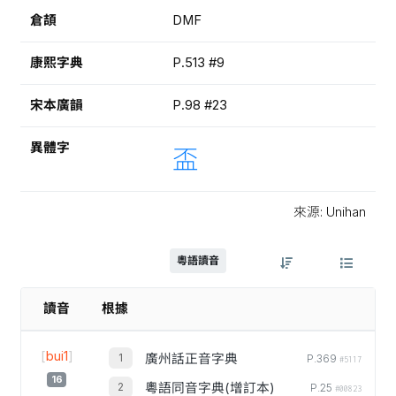
倉頡
DMF
康熙字典
P.513 #9
宋本廣韻
P.98 #23
異體字
盃
來源: Unihan
粵語讀音
讀音
根據
[
bui1
]
廣州話正音字典
P.369
#5117
16
粵語同音字典(增訂本)
P.25
#00823