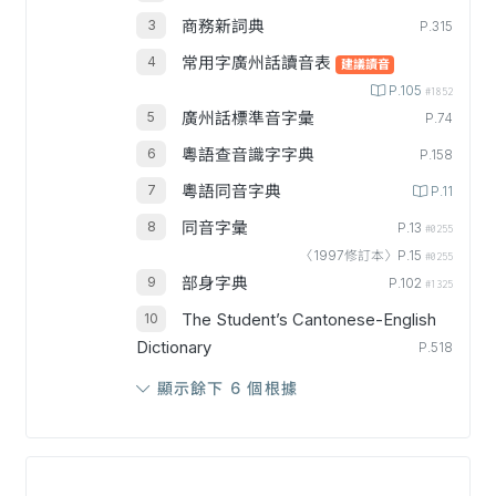
商務新詞典
P.315
常用字廣州話讀音表
建議讀音
P.105
#1852
廣州話標準音字彙
P.74
粵語查音識字字典
P.158
粵語同音字典
P.11
同音字彙
P.13
#0255
〈1997修訂本〉P.15
#0255
部身字典
P.102
#1325
The Student’s Cantonese-English
Dictionary
P.518
顯示餘下 6 個根據