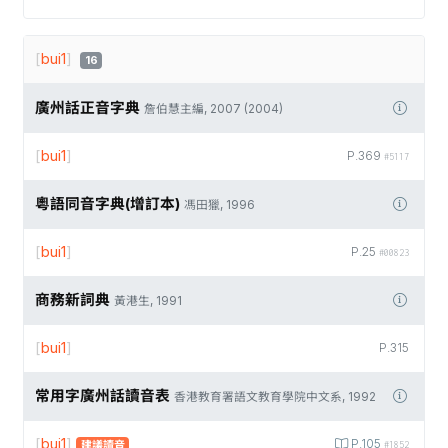
[
bui1
]
16
廣州話正音字典
詹伯慧主編, 2007 (2004)
[
bui1
]
P.369
#5117
粵語同音字典(增訂本)
馮田獵, 1996
[
bui1
]
P.25
#00823
商務新詞典
黃港生, 1991
[
bui1
]
P.315
常用字廣州話讀音表
香港教育署語文教育學院中文系, 1992
[
bui1
]
P.105
建議讀音
#1852