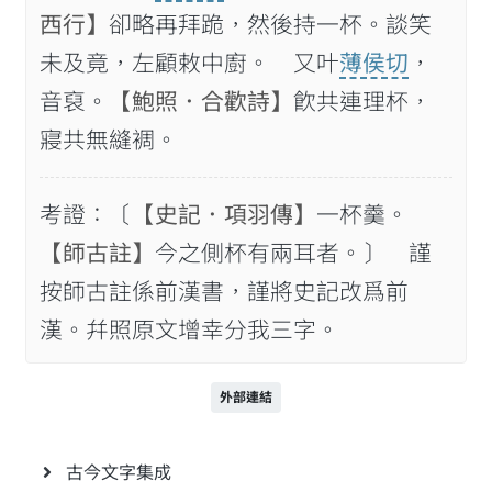
西行】
卻略再拜跪，然後持一杯。談笑
未及竟，左顧敕中廚。 又叶
薄侯切
，
音裒。
【鮑照．合歡詩】
飮共連理杯，
寢共無縫裯。
考證：〔
【史記．項羽傳】
一杯羹。
【師古註】
今之側杯有兩耳者。〕 謹
按師古註係前漢書，謹將史記改爲前
漢。幷照原文增幸分我三字。
外部連結
古今文字集成