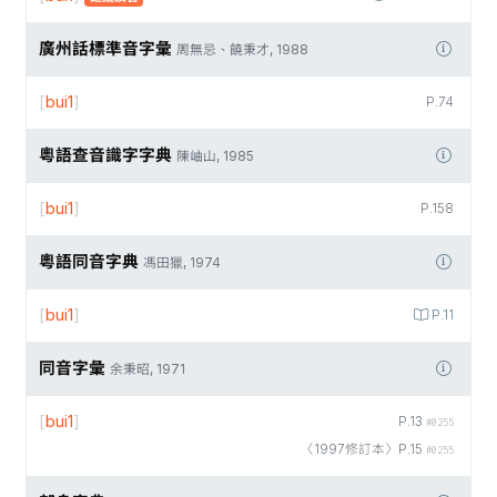
廣州話標準音字彙
周無忌、饒秉才, 1988
[
bui1
]
P.74
粵語查音識字字典
陳岫山, 1985
[
bui1
]
P.158
粵語同音字典
馮田獵, 1974
[
bui1
]
P.11
同音字彙
余秉昭, 1971
[
bui1
]
P.13
#0255
〈1997修訂本〉P.15
#0255