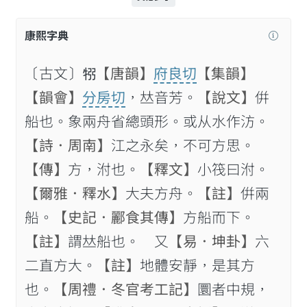
康熙字典
〔古文〕𤙗
【唐韻】
府良切
【集韻】
【韻會】
分房切
，𠀤音芳。
【說文】
倂
船也。象兩舟省總頭形。或从水作汸。
【詩．周南】
江之永矣，不可方思。
【傳】
方，泭也。
【釋文】
小筏曰泭。
【爾雅．釋水】
大夫方舟。
【註】
倂兩
船。
【史記．酈食其傳】
方船而下。
【註】
謂𠀤船也。 又
【易．坤卦】
六
二直方大。
【註】
地體安靜，是其方
也。
【周禮．冬官考工記】
圜者中規，