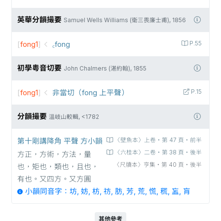
英華分韻撮要
Samuel Wells Williams (衛三畏廉士甫), 1856
[
fong1
]
꜀fong
P.55
初學粵音切要
John Chalmers (湛約翰), 1855
[
fong1
]
非當切（fong 上平聲）
P.15
分韻撮要
溫岐山較輯, <1782
第十剛講降角 平聲 方小韻
〈壁魚本〉上卷‧第 47 頁‧前半
〈六桂本〉二卷‧第 38 頁‧後半
方正，方術，方法，量
〈尺牘本〉亨集‧第 40 頁‧後半
也，矩也，類也，且也，
有也。又四方。又方圓
小韻同音字：坊, 妨, 枋, 祊, 肪, 芳, 荒, 慌, 𥡃, 衁, 肓
其他參考