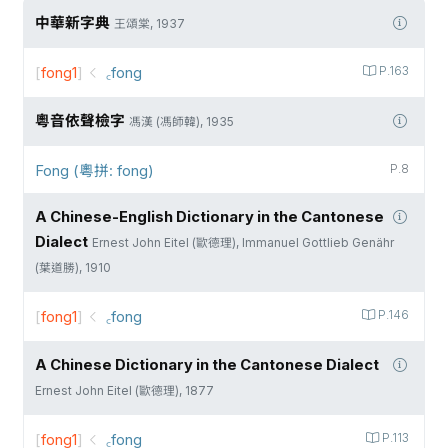
中華新字典
王頌棠, 1937
[
fong1
]
꜀fong
P.163
粵音依聲檢字
馮漢 (馮師韓), 1935
Fong (粵拼: fong)
P.8
A Chinese-English Dictionary in the Cantonese
Dialect
Ernest John Eitel (歐德理), Immanuel Gottlieb Genähr
(葉道勝), 1910
[
fong1
]
꜀fong
P.146
A Chinese Dictionary in the Cantonese Dialect
Ernest John Eitel (歐德理), 1877
[
fong1
]
꜀fong
P.113