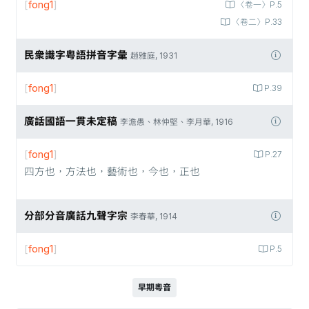
[
fong1
]
〈卷一〉P.5
〈卷二〉P.33
民衆識字粤語拼音字彙
趙雅庭, 1931
[
fong1
]
P.39
廣話國語一貫未定稿
李澹愚、林仲堅、李月華, 1916
[
fong1
]
P.27
四方也，方法也，藝術也，今也，正也
分部分音廣話九聲字宗
李春華, 1914
[
fong1
]
P.5
早期粵音