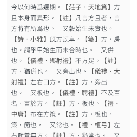
今以何時爲還期。
【莊子．天地篇】
方
且本身而異形。
【註】
凡言方且者，言
方將有所爲也。 又穀始生未實也。
【詩．小雅】
旣方旣皁。
【箋】
方，房
也。謂孚甲始生而未合時也。 又倂
也。
【儀禮．鄕射禮】
不方足。
【註】
方，猶倂也。 又旁出也。
【儀禮．大
射禮】
左右曰方。
【註】
方，旁出
也。 又板也。
【儀禮．聘禮】
不及百
名，書於方。
【註】
方，板也。
【禮．
中庸】
布在方策。
【註】
方，板也。
策，𥳑也。 又常也。
【禮．檀弓】
左
右就養無方。
【註】
方，猶常也。 又