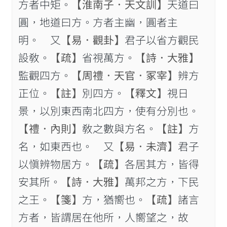
方者中矩。
【淮南子．天文訓】
天道曰
圓，地道曰方。方者主幽，圓者主
明。 又
【易．觀卦】
君子以省方觀民
設敎。
【疏】
省視萬方。
【詩．大雅】
監觀四方。
【周禮．天官．冢宰】
辨方
正位。
【註】
別四方。
【釋文】
視日
景，以別東西南北四方，使有分別也。
【禮．內則】
敎之數與方名。
【註】
方
名，如東西也。 又
【易．未濟】
君子
以愼辨物居方。
【疏】
各居其方，皆得
安其所。
【詩．大雅】
萬邦之方，下民
之王。
【箋】
方，猶嚮也。
【疏】
諸言
方者，皆謂居在他所，人嚮望之，故