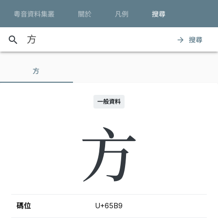
粵音資料集叢
關於
凡例
搜尋
search
搜尋
arrow_forward
方
一般資料
方
碼位
U+65B9