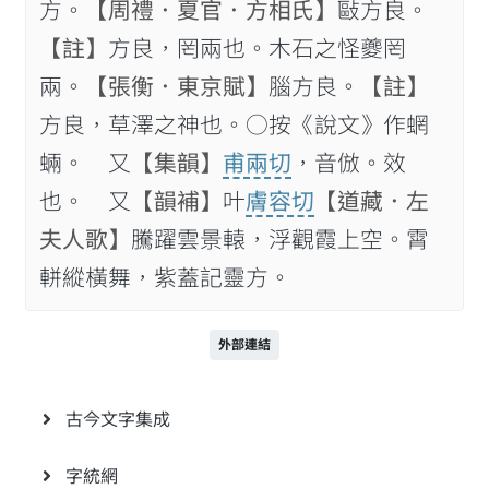
方。
【周禮．夏官．方相氏】
敺方良。
【註】
方良，罔兩也。木石之怪夔罔
兩。
【張衡．東京賦】
腦方良。
【註】
方良，草澤之神也。○按《說文》作蝄
蜽。 又
【集韻】
甫兩切
，音倣。效
也。 又
【韻補】
叶
膚容切
【道藏．左
夫人歌】
騰躍雲景轅，浮觀霞上空。霄
軿縱橫舞，紫蓋記靈方。
外部連結
古今文字集成
字統網