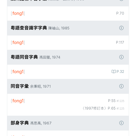
[
fong1
]
P.70
粵語查音識字字典
陳岫山, 1985
[
fong1
]
P.117
粵語同音字典
馮田獵, 1974
[
fong1
]
P.32
同音字彙
余秉昭, 1971
[
fong1
]
P.55
#1225
〈1997修訂本〉P.65
#1225
部身字典
馮思禹, 1967