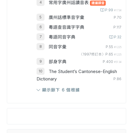
常用字廣州話讀音表
建議讀音
P.99
#1734
廣州話標準音字彙
P.70
粵語查音識字字典
P.117
粵語同音字典
P.32
同音字彙
P.55
#1225
〈1997修訂本〉P.65
#1225
部身字典
P.400
#5134
The Student’s Cantonese-English
Dictionary
P.86
顯示餘下 6 個根據