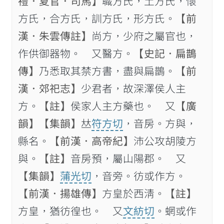
禮．夏官．司馬】
職方氏，土方氏，懷
方氏，合方氏，訓方氏，形方氏。
【前
漢．朱雲傳註】
尚方，少府之屬官也，
作供御器物。 又醫方。
【史記．扁鵲
傳】
乃悉取其禁方書，盡與扁鵲。
【前
漢．郊祀志】
少君者，故深澤侯人主
方。
【註】
侯家人主方藥也。 又
【廣
韻】
【集韻】
𠀤
符方切
，音房。方與，
縣名。
【前漢．高帝紀】
沛公攻胡陵方
與。
【註】
音房預，屬山陽郡。 又
【集韻】
蒲光切
，音旁。彷或作方。
【前漢．揚雄傳】
方皇於西淸。
【註】
方皇，猶彷徨也。 又
文紡切
。蝄或作