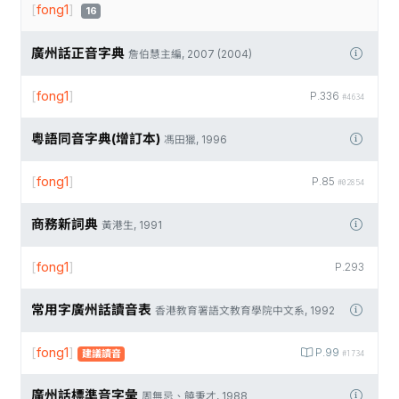
[
fong1
]
16
廣州話正音字典
詹伯慧主編, 2007 (2004)
[
fong1
]
P.336
#4634
粵語同音字典(增訂本)
馮田獵, 1996
[
fong1
]
P.85
#02854
商務新詞典
黃港生, 1991
[
fong1
]
P.293
常用字廣州話讀音表
香港教育署語文教育學院中文系, 1992
[
fong1
]
P.99
建議讀音
#1734
廣州話標準音字彙
周無忌、饒秉才, 1988