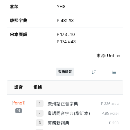
倉頡
YHS
康熙字典
P.481 #3
宋本廣韻
P.173 #10
P.174 #43
來源: Unihan
粵語讀音
讀音
根據
[
fong1
]
廣州話正音字典
P.336
#4634
16
粵語同音字典(增訂本)
P.85
#02854
商務新詞典
P.293