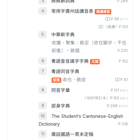
商務新詞典
P.289
常用字廣州話讀音表
建議讀音
P.98
#1717
〈異讀〉P.133
中華新字典
收攏，聚集：斂足（收住腳步，不往
前進）‧斂錢
P.230
粵語查音識字字典
P.152
又讀
粵語同音字典
收也，斂迹
P.81
習讀
同音字彙
P.131
#3013
〈1997修訂本〉P.153
#3013
部身字典
P.298
#35124
The Student’s Cantonese-English
Dictionary
P.318
廣話國語一貫未定稿