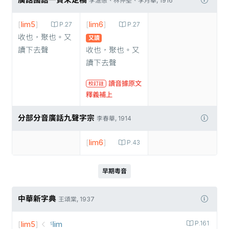
廣話國語一貫未定稿
李澹愚、林仲堅、李月華, 1916
[
lim5
]
[
lim6
]
P.27
P.27
收也，聚也。又
又讀
讀下去聲
收也，聚也。又
讀下去聲
讀音據原文
校訂註
釋義補上
分部分音廣話九聲字宗
李春華, 1914
[
lim6
]
P.43
早期粵音
中華新字典
王頌棠, 1937
[
lim5
]
꜃lim
P.161