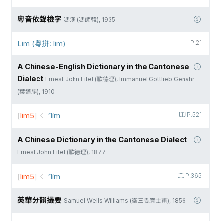
粵音依聲檢字
馮漢 (馮師韓), 1935
Lim (粵拼: lim)
P.21
A Chinese-English Dictionary in the Cantonese
Dialect
Ernest John Eitel (歐德理), Immanuel Gottlieb Genähr
(葉道勝), 1910
[
lim5
]
꜃lím
P.521
A Chinese Dictionary in the Cantonese Dialect
Ernest John Eitel (歐德理), 1877
[
lim5
]
꜃lím
P.365
英華分韻撮要
Samuel Wells Williams (衛三畏廉士甫), 1856