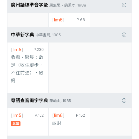
廣州話標準音字彙
周無忌、饒秉才, 1988
[
lim6
]
P.68
中華新字典
中華書局, 1985
[
lim5
]
P.230
收攏，聚集：斂
足（收住腳步，
不往前進）‧斂
錢
粵語查音識字字典
陳岫山, 1985
[
lim5
]
[
lim6
]
P.152
P.152
斂財
又讀