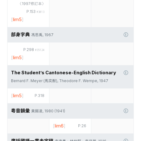
〈1997修訂本〉
P.153
#3013
[
lim5
]
部身字典
馮思禹, 1967
P.298
#35124
[
lim5
]
The Student’s Cantonese-English Dictionary
Bernard F. Meyer (馬奕猷), Theodore F. Wempe, 1947
[
lim5
]
P.318
粵音韻彙
黃錫凌, 1980 (1941)
[
lim6
]
P.26