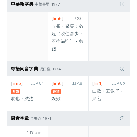
中華新字典
中華書局, 1977
[
lim6
]
P.230
收攏，聚集：斂
足（收住腳步，
不往前進）‧斂
錢
粵語同音字典
馮田獵, 1974
[
lim5
]
[
lim6
]
[
lim1
]
P.81
P.81
P.80
山斂，五斂子，
習讀
原讀
收也，斂迹
聚斂
果名
同音字彙
余秉昭, 1971
P.131
#3013