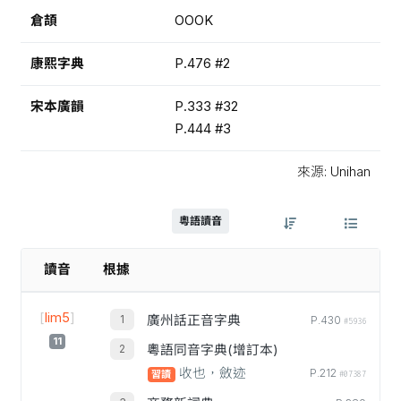
倉頡
OOOK
康熙字典
P.476 #2
宋本廣韻
P.333 #32
P.444 #3
來源: Unihan
粵語讀音
讀音
根據
[
lim5
]
廣州話正音字典
P.430
#5936
11
粵語同音字典(增訂本)
收也，斂迹
P.212
習讀
#07387