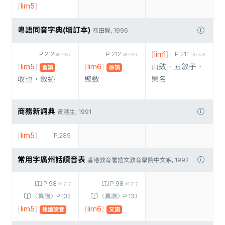
[
lim5
]
粵語同音字典(增訂本)
馮田獵, 1996
[
lim1
]
P.212
P.212
P.211
#07387
#07391
#07370
[
lim5
]
[
lim6
]
山斂，五斂子，
習讀
原讀
收也，斂迹
聚斂
果名
商務新詞典
黃港生, 1991
[
lim5
]
P.289
常用字廣州話讀音表
香港教育署語文教育學院中文系, 1992
P.98
P.98
#1717
#1717
〈異讀〉P.133
〈異讀〉P.133
[
lim5
]
[
lim6
]
建議讀音
又讀