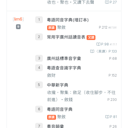
收也，聚也。又讀下去聲
P.27
[
lim6
]
粵語同音字典(增訂本)
9
聚斂
P.212
原讀
#07391
常用字廣州話讀音表
又讀
P.98
#1717
〈異讀〉P.133
廣州話標準音字彙
P.68
粵語查音識字字典
斂財
P.152
中華新字典
收攏，聚集：斂足（收住腳步，不往
前進）‧斂錢
P.230
粵語同音字典
聚斂
P.81
原讀
粵音韻彙
P.26