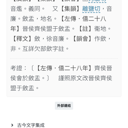
音爁。義同。 又
【集韻】
離鹽切
，音
廉。斂盂，地名。
【左傳．僖二十八
年】
晉侯齊侯盟于斂盂。
【註】
衞地。
【釋文】
斂，徐音廉。
【韻會】
作歛，
非。互詳欠部歛字註。
考證：〔
【左傳．僖二十八年】
齊侯晉
侯會於斂盂。〕 謹照原文改晉侯齊侯
盟于斂盂。
外部連結
古今文字集成