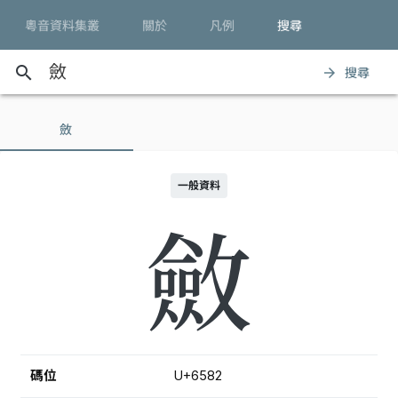
粵音資料集叢
關於
凡例
搜尋
search
搜尋
arrow_forward
斂
一般資料
斂
碼位
U+6582