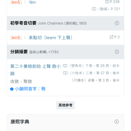
[
lim5
]
꜃lím
P.238
〈勘誤〉P.721
初學粵音切要
John Chalmers (湛約翰), 1855
[
lim5
]
耒點切（leem 下上聲）
P.3
分韻撮要
溫岐山較輯, <1782
第二十兼檢劍劫 上聲 斂小
〈壁魚本〉下卷‧第 26 頁‧前半
韻
〈六桂本〉三卷‧第 27 頁‧後半
〈尺牘本〉貞集‧第 3 頁‧後半
收斂，聚斂
小韻同音字：殮
其他參考
康熙字典