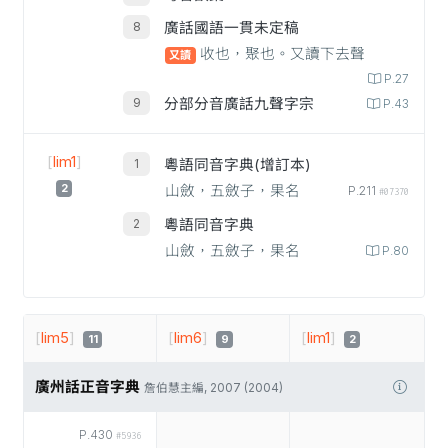
廣話國語一貫未定稿
收也，聚也。又讀下去聲
又讀
P.27
分部分音廣話九聲字宗
P.43
[
lim1
]
粵語同音字典(增訂本)
2
山斂，五斂子，果名
P.211
#07370
粵語同音字典
山斂，五斂子，果名
P.80
[
lim5
]
[
lim6
]
[
lim1
]
11
9
2
廣州話正音字典
詹伯慧主編, 2007 (2004)
P.430
#5936