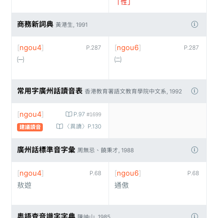
「性」
商務新詞典
黃港生, 1991
[
ngou4
]
[
ngou6
]
P.287
P.287
㈠
㈡
常用字廣州話讀音表
香港教育署語文教育學院中文系, 1992
[
ngou4
]
P.97
#1699
〈異讀〉P.130
建議讀音
廣州話標準音字彙
周無忌、饒秉才, 1988
[
ngou4
]
[
ngou6
]
P.68
P.68
敖遊
通傲
粵語查音識字字典
陳岫山, 1985