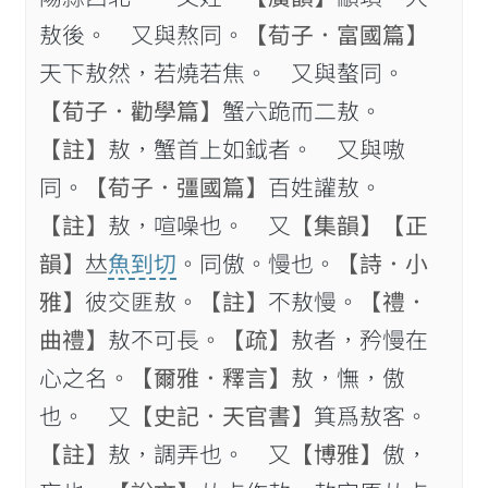
敖後。 又與熬同。
【荀子．富國篇】
天下敖然，若燒若焦。 又與螯同。
【荀子．勸學篇】
蟹六跪而二敖。
【註】
敖，蟹首上如鉞者。 又與嗷
同。
【荀子．彊國篇】
百姓讙敖。
【註】
敖，喧噪也。 又
【集韻】
【正
韻】
𠀤
魚到切
。同傲。慢也。
【詩．小
雅】
彼交匪敖。
【註】
不敖慢。
【禮．
曲禮】
敖不可長。
【疏】
敖者，矜慢在
心之名。
【爾雅．釋言】
敖，憮，傲
也。 又
【史記．天官書】
箕爲敖客。
【註】
敖，調弄也。 又
【博雅】
傲，