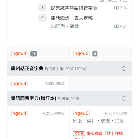
〈卷二〉P.52
民衆識字粤語拼音字彙
P.35
廣話國語一貫未定稿
㈡同傲，驕敖
P.27
[
ngou4
]
[
ngou6
]
16
9
廣州話正音字典
詹伯慧主編, 2007 (2004)
[
ngou4
]
P.430
#5926
粵語同音字典(增訂本)
馮田獵, 1996
[
ngou4
]
[
ngou6
]
P.253
P.254
#08807
#08828
同上｛傲｝，驕傲，又姓
本版釋義「姓」誤植
校訂註