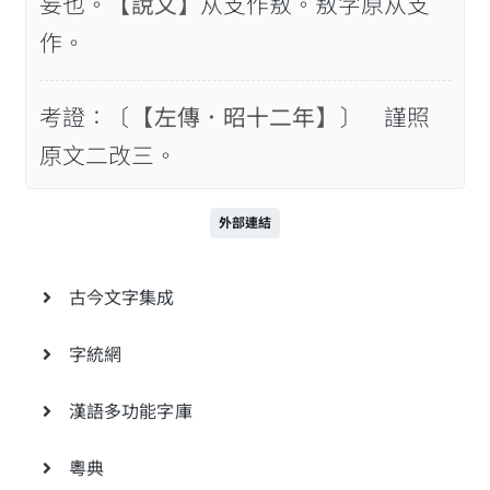
妄也。
【說文】
从攴作敖。敖字原从攴
作。
考證：〔
【左傳．昭十二年】
〕 謹照
原文二改三。
外部連結
古今文字集成
字統網
漢語多功能字庫
粵典