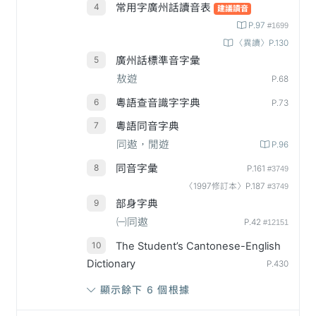
常用字廣州話讀音表
建議讀音
P.97
#1699
〈異讀〉P.130
廣州話標準音字彙
敖遊
P.68
粵語查音識字字典
P.73
粵語同音字典
同遨，閒遊
P.96
同音字彙
P.161
#3749
〈1997修訂本〉P.187
#3749
部身字典
㈠同遨
P.42
#12151
The Student’s Cantonese-English
Dictionary
P.430
顯示餘下 6 個根據