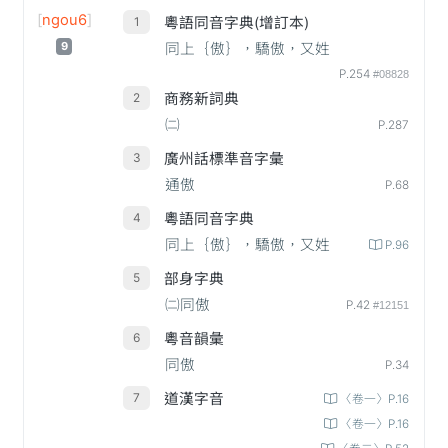
[
ngou6
]
粵語同音字典(增訂本)
9
同上｛傲｝，驕傲，又姓
P.254
#08828
商務新詞典
㈡
P.287
廣州話標準音字彙
通傲
P.68
粵語同音字典
同上｛傲｝，驕傲，又姓
P.96
部身字典
㈡同傲
P.42
#12151
粵音韻彙
同傲
P.34
道漢字音
〈卷一〉P.16
〈卷一〉P.16