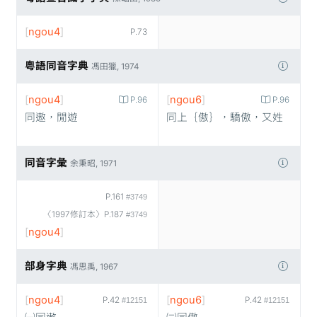
[
ngou4
]
P.73
粵語同音字典
馮田獵, 1974
[
ngou4
]
[
ngou6
]
P.96
P.96
同遨，閒遊
同上｛傲｝，驕傲，又姓
同音字彙
余秉昭, 1971
P.161
#3749
〈1997修訂本〉P.187
#3749
[
ngou4
]
部身字典
馮思禹, 1967
[
ngou4
]
[
ngou6
]
P.42
P.42
#12151
#12151