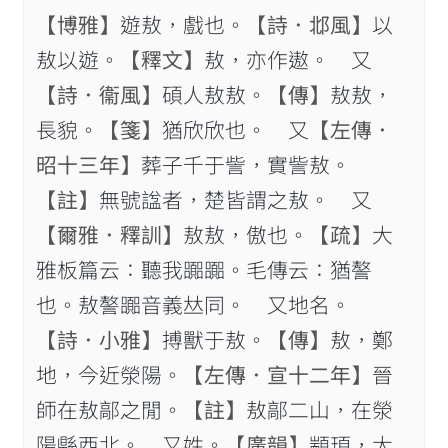
【博雅】
遊敖，戲也。
【詩．邶風】
以
敖以遊。
【釋文】
敖，亦作遨。 又
【詩．衞風】
碩人敖敖。
【傳】
敖敖，
長貌。
【箋】
猶欣欣也。 又
【左傳．
昭十三年】
葬子千于訾，實訾敖。
【註】
無號諡者，楚皆謂之敖。 又
【爾雅．釋訓】
敖敖，傲也。
【疏】
大
雅板篇云：聽我嚻嚻。毛傳云：猶謷
也。敖謷嚻音義𠀤同。 又地名。
【詩．小雅】
搏獸于敖。
【傳】
敖，鄭
地，今近滎陽。
【左傳．宣十二年】
晉
師在敖鄗之閒。
【註】
敖鄗二山，在滎
陽縣西北。 又姓。
【廣韻】
顓頊，大