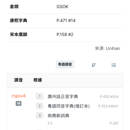
倉頡
GSOK
康熙字典
P.471 #14
宋本廣韻
P.158 #2
來源: Unihan
粵語讀音
讀音
根據
[
ngou4
]
廣州話正音字典
P.430
#5926
16
粵語同音字典(增訂本)
P.253
#08807
商務新詞典
㈠
P.287