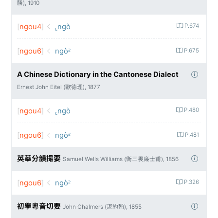
勝), 1910
[
ngou4
]
꜁ngò
P.674
[
ngou6
]
ngò꜅
P.675
A Chinese Dictionary in the Cantonese Dialect
Ernest John Eitel (歐德理), 1877
[
ngou4
]
꜁ngò
P.480
[
ngou6
]
ngò꜅
P.481
英華分韻撮要
Samuel Wells Williams (衛三畏廉士甫), 1856
[
ngou6
]
ngò꜅
P.326
初學粵音切要
John Chalmers (湛約翰), 1855