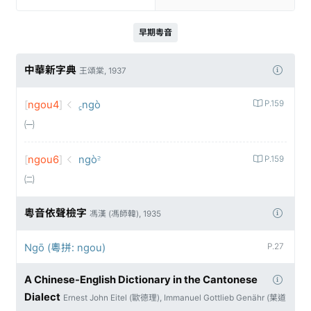
早期粵音
中華新字典
王頌棠, 1937
[
ngou4
]
꜁ngò
P.159
㈠
[
ngou6
]
ngò꜅
P.159
㈡
粵音依聲檢字
馮漢 (馮師韓), 1935
Ngō (粵拼: ngou)
P.27
A Chinese-English Dictionary in the Cantonese
Dialect
Ernest John Eitel (歐德理), Immanuel Gottlieb Genähr (葉道