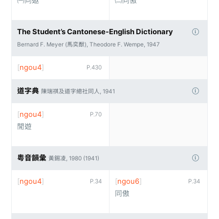
㈠同遨
㈡同傲
The Student’s Cantonese-English Dictionary
Bernard F. Meyer (馬奕猷), Theodore F. Wempe, 1947
[
ngou4
]
P.430
道字典
陳瑞祺及道字總社同人, 1941
[
ngou4
]
P.70
閒遊
粵音韻彙
黃錫凌, 1980 (1941)
[
ngou4
]
[
ngou6
]
P.34
P.34
同傲