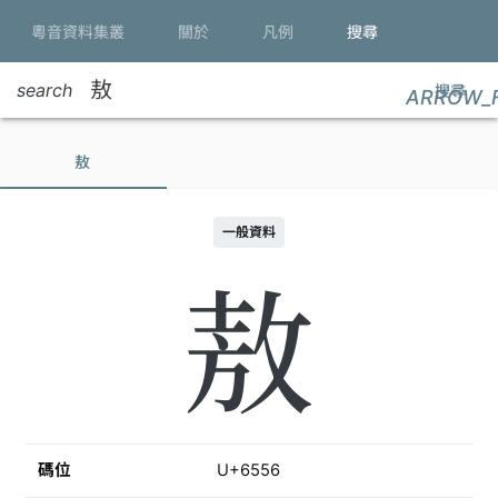
粵音資料集叢
關於
凡例
搜尋
search
搜尋
ARROW_
敖
一般資料
敖
碼位
U+6556