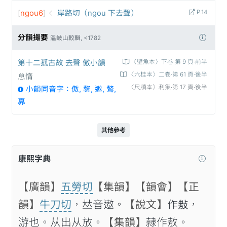
[
ngou6
]
岸路切（ngou 下去聲）
P.14
分韻撮要
溫岐山較輯, <1782
第十二孤古故 去聲 傲小韻
〈壁魚本〉下卷‧第 9 頁‧前半
〈六桂本〉二卷‧第 61 頁‧後半
怠惰
〈尺牘本〉利集‧第 17 頁‧後半
小韻同音字：傲, 鏊, 遨, 鷔,
奡
其他參考
康熙字典
【廣韻】
五勞切
【集韻】
【韻會】
【正
韻】
牛刀切
，𠀤音遨。
【說文】
作𢾍，
游也。从出从放。
【集韻】
隷作敖。