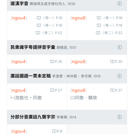
道漢字音
陳瑞祺及道字總社同人, 1939
[
ngou4
]
[
ngou6
]
〈卷一〉P.16
〈卷一〉P.16
〈卷一〉P.16
〈卷一〉P.16
〈卷二〉P.52
〈卷二〉P.52
民衆識字粤語拼音字彙
趙雅庭, 1931
[
ngou4
]
[
ngou6
]
P.35
P.35
廣話國語一貫未定稿
李澹愚、林仲堅、李月華, 1916
[
ngou4
]
[
ngou6
]
P.27
P.27
㈠游戲也。同遨
㈡同傲，驕敖
分部分音廣話九聲字宗
李春華, 1914
[
ngou4
]
P.8