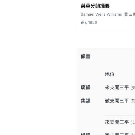
英華分韻撮要
Samuel Wells Williams (
甫), 1856
韻書
地位
廣韻
來支開三平
(
集韻
徹支開三平
(
來支開三平
(