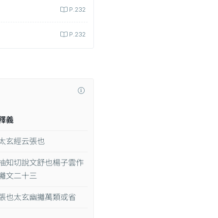
P.232
P.232
釋義
太玄經云張也
抽知切說文舒也楊子雲作
攡文二十三
張也太玄幽攡萬類或省