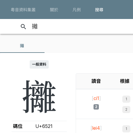
粵音資料集叢
關於
凡例
搜尋
search
攡
一般資料
攡
讀音
根據
[
ci1
]
2
碼位
U+6521
[
lei4
]