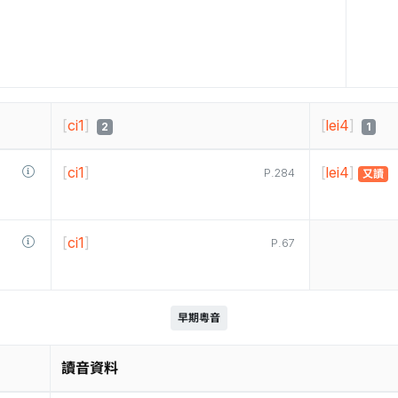
[
ci1
]
[
lei4
]
2
1
[
ci1
]
[
lei4
]
P.284
又讀
[
ci1
]
P.67
早期粵音
讀音資料