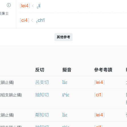
[
lei4
]
꜁lí
衛三畏廉士
[
ci4
]
꜁ch‘í
其他參考
反切
擬音
參考粵讀
liɛ
呂支切
[
lei4
]
支
韻
止
攝
)
ȶʰiɛ
抽知切
[
ci1
]
知
組
支
韻
止
攝
)
liɛ
鄰知切
[
lei4
]
支
韻
止
攝
)