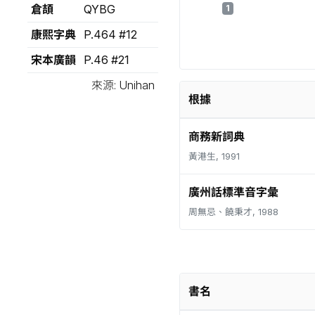
倉頡
QYBG
1
康熙字典
P.464 #12
宋本廣韻
P.46 #21
來源: Unihan
根據
商務新詞典
黃港生, 1991
廣州話標準音字彙
周無忌、饒秉才, 1988
書名