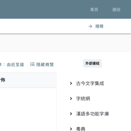
專頁
連結
搜尋
arrow_forward
外部連結
序：由近至遠
隱藏概覽
分佈
古今文字集成
字統網
漢語多功能字庫
粵典