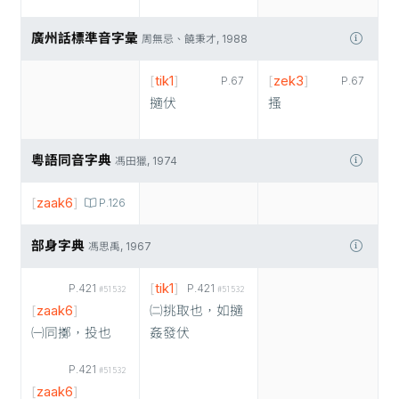
廣州話標準音字彙
周無忌、饒秉才, 1988
[
tik1
]
[
zek3
]
P.67
P.67
擿伏
搔
粵語同音字典
馮田獵, 1974
[
zaak6
]
P.126
部身字典
馮思禹, 1967
[
tik1
]
P.421
P.421
#51532
#51532
[
zaak6
]
㈡挑取也，如擿
㈠同擲，投也
姦發伏
P.421
#51532
[
zaak6
]