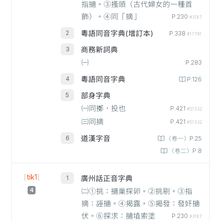
指擿。③搔頭（古代婦女的一種首
飾）。④同「摘」
P.230
#3187
粵語同音字典(增訂本)
P.338
#11791
商務新詞典
㈠
P.283
粵語同音字典
P.126
部身字典
㈠同擲，投也
P.421
#51532
㈢同摘
P.421
#51532
道漢字音
〈卷一〉P.25
〈卷二〉P.8
[
tik1
]
廣州話正音字典
4
㈡①挑：擿巢探卵。②挑剔。③指
摘：誣擿。④揭露。⑤揭發：發奸擿
伏。⑥探求：擿埴索塗
P.230
#3187