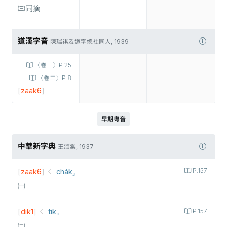
㈢同摘
道漢字音
陳瑞祺及道字總社同人, 1939
〈卷一〉P.25
〈卷二〉P.8
[
zaak6
]
早期粵音
中華新字典
王頌棠, 1937
[
zaak6
]
chák꜇
P.157
㈠
[
dik1
]
tik꜆
P.157
㈡