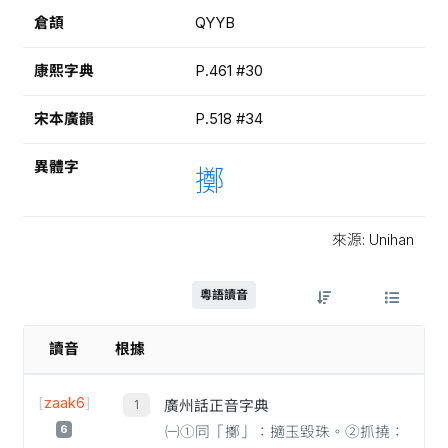
倉頡
QYYB
康熙字典
P.461 #30
宋本廣韻
P.518 #34
異體字
擲
來源: Unihan
粵語讀音
讀音
根據
[
zaak6
]
廣州話正音字典
6
㈠①同「擲」：擿玉毀珠。②抓撓：