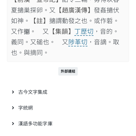
夏擿巢探卵。又
【趙廣漢傳】
發姦擿伏
如神。
【註】
擿謂動發之也。或作硩。
又作𢱦。 又
【集韻】
丁歷切
，音的。
義同。又磓也。 又
陟革切
，音謫。取
也。與摘同。
外部連結
古今文字集成
字統網
漢語多功能字庫