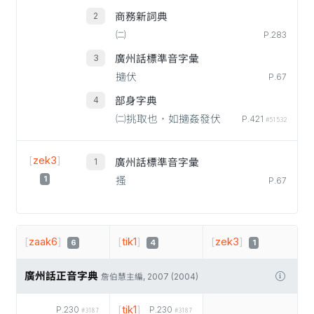
商務新詞典
㈡
P.283
廣州話標準音字彙
擿伏
P.67
部身字典
㈡挑取也，如擿姦發伏
P.421
#51532
[
zek3
]
廣州話標準音字彙
1
搔
P.67
[
zaak6
]
[
tik1
]
[
zek3
]
6
4
1
廣州話正音字典
詹伯慧主編, 2007 (2004)
[
tik1
]
P.230
P.230
#3187
#3187