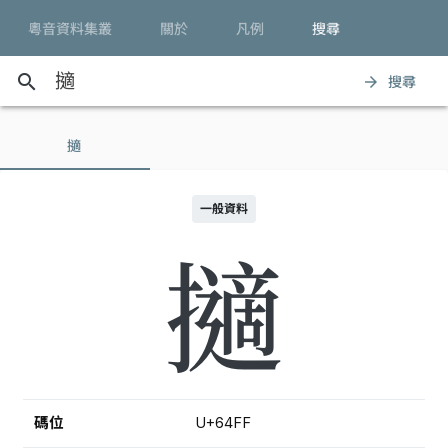
粵音資料集叢
關於
凡例
搜尋
search
搜尋
arrow_forward
擿
一般資料
擿
碼位
U+64FF