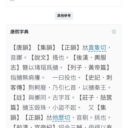
其他參考
康熙字典
【唐韻】
【集韻】
【正韻】
𠀤
直隻切
，
音躑。
【說文】
搔也。
【後漢．輿服
志】
簪以瑇瑁爲擿。
【列子．黃帝篇】
指擿無痟癢。 一曰投也。
【史記．刺
客傳】
荆軻廢，乃引𠤎首，以擿秦王。
【註】
與擲同。古字耳。
【莊子．胠篋
篇】
擿玉毀珠，小盜不起。 又
【集
韻】
【正韻】
𠀤
他歷切
，音剔。挑也。
【前漢．宣帝紀】
詔令三輔，毋得以春