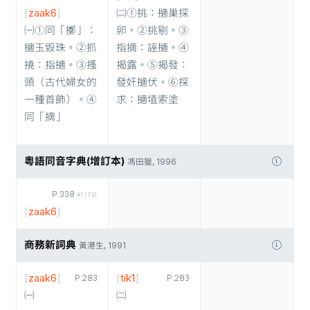
[
zaak6
]
㈡①挑：擿巢探
㈠①同「擲」：
卵。②挑剔。③
擿玉毀珠。②抓
指摘：誣擿。④
撓：指擿。③搔
揭露。⑤揭發：
頭（古代婦女的
發奸擿伏。⑥探
一種首飾）。④
求：擿埴索塗
同「摘」
粵語同音字典(增訂本)
馮田獵, 1996
P.338
#11791
[
zaak6
]
商務新詞典
黃港生, 1991
[
zaak6
]
[
tik1
]
P.283
P.283
㈠
㈡