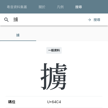
粵音資料集叢
關於
凡例
搜尋
search
搜尋
arrow_forward
擄
一般資料
擄
碼位
U+64C4