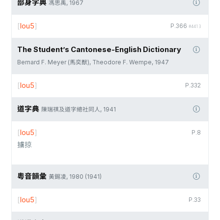
部身字典
馮思禹, 1967
[
lou5
]
P.366
#4413
The Student’s Cantonese-English Dictionary
Bernard F. Meyer (馬奕猷), Theodore F. Wempe, 1947
[
lou5
]
P.332
道字典
陳瑞祺及道字總社同人, 1941
[
lou5
]
P.8
擄掠
粵音韻彙
黃錫凌, 1980 (1941)
[
lou5
]
P.33