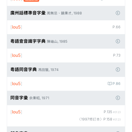
廣州話標準音字彙
周無忌、饒秉才, 1988
[
lou5
]
P.66
粵語查音識字字典
陳岫山, 1985
[
lou5
]
P.73
粵語同音字典
馮田獵, 1974
[
lou5
]
P.86
同音字彙
余秉昭, 1971
[
lou5
]
P.135
#3123
〈1997修訂本〉P.158
#3123