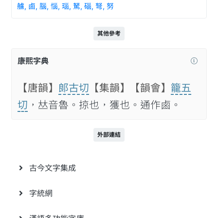
艣, 鹵, 腦, 惱, 瑙, 駑, 碯, 弩, 努
其他參考
康熙字典
【唐韻】
郞古切
【集韻】
【韻會】
籠五
切
，𠀤音魯。掠也，獲也。通作鹵。
外部連結
古今文字集成
字統網