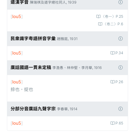
道漢字音
陳瑞祺及道字總社同人, 1939
[
lou5
]
〈卷一〉P.25
〈卷二〉P.6
民衆識字粤語拼音字彙
趙雅庭, 1931
[
lou5
]
P.34
廣話國語一貫未定稿
李澹愚、林仲堅、李月華, 1916
[
lou5
]
P.26
掠也，捉也
分部分音廣話九聲字宗
李春華, 1914
[
lou5
]
P.65