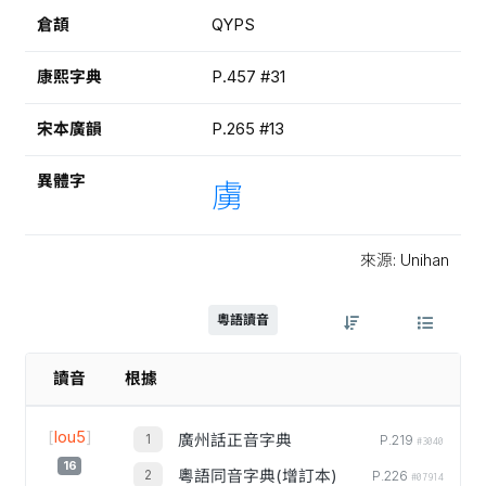
倉頡
QYPS
康熙字典
P.457 #31
宋本廣韻
P.265 #13
異體字
虜
來源: Unihan
粵語讀音
讀音
根據
[
lou5
]
廣州話正音字典
P.219
#3040
16
粵語同音字典(增訂本)
P.226
#07914