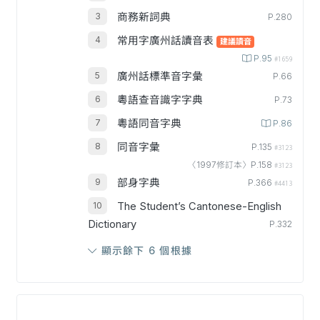
商務新詞典
P.280
常用字廣州話讀音表
建議讀音
P.95
#1659
廣州話標準音字彙
P.66
粵語查音識字字典
P.73
粵語同音字典
P.86
同音字彙
P.135
#3123
〈1997修訂本〉P.158
#3123
部身字典
P.366
#4413
The Student’s Cantonese-English
Dictionary
P.332
顯示餘下 6 個根據