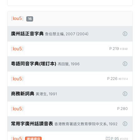
[
lou5
]
16
廣州話正音字典
詹伯慧主編, 2007 (2004)
[
lou5
]
P.219
#3040
粵語同音字典(增訂本)
馮田獵, 1996
[
lou5
]
P.226
#07914
商務新詞典
黃港生, 1991
[
lou5
]
P.280
常用字廣州話讀音表
香港教育署語文教育學院中文系, 1992
[
lou5
]
P.95
建議讀音
#1659