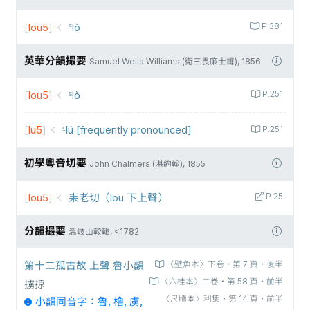
[
lou5
]
꜃lò
P.381
英華分韻撮要
Samuel Wells Williams (衛三畏廉士甫), 1856
[
lou5
]
꜃lò
P.251
[
lu5
]
꜃lú [frequently pronounced]
P.251
初學粵音切要
John Chalmers (湛約翰), 1855
[
lou5
]
耒老切（lou 下上聲）
P.25
分韻撮要
溫岐山較輯, <1782
第十二孤古故 上聲 魯小韻
〈壁魚本〉下卷‧第 7 頁‧後半
〈六桂本〉二卷‧第 58 頁‧前半
擄掠
〈尺牘本〉利集‧第 14 頁‧前半
小韻同音字：魯, 櫓, 虜,