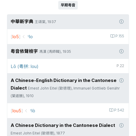
早期粵音
中華新字典
王頌棠, 1937
[
lo5
]
꜃lo
P.155
粵音依聲檢字
馮漢 (馮師韓), 1935
Lō (粵拼: lou)
P.22
A Chinese-English Dictionary in the Cantonese
Dialect
Ernest John Eitel (歐德理), Immanuel Gottlieb Genähr
(葉道勝), 1910
[
lou5
]
꜃lò
P.542
A Chinese Dictionary in the Cantonese Dialect
Ernest John Eitel (歐德理), 1877