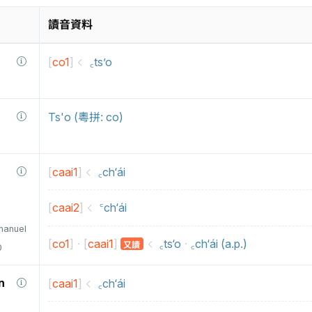
讀音資料
[
co1
]
꜀ts’o
Ts'o (粵拼: co)
[
caai1
]
꜀ch‘ái
[
caai2
]
꜂ch‘ái
manuel
[
co1
]
[
caai1
]
·
꜀ts‘o
·
꜀ch‘ái (a.p.)
又讀
0
n
[
caai1
]
꜀ch‘ái