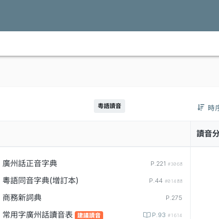
粵語讀音
時
讀音
廣州話正音字典
P.221
#3068
粵語同音字典(增訂本)
P.44
#01488
商務新詞典
P.275
常用字廣州話讀音表
P.93
建議讀音
#1614