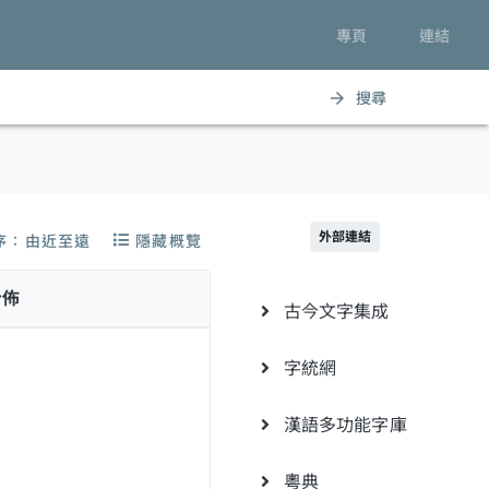
專頁
連結
搜尋
arrow_forward
外部連結
序：由近至遠
隱藏概覽
分佈
古今文字集成
字統網
漢語多功能字庫
粵典