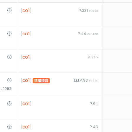
[
co1
]
P.221
#3068
[
co1
]
P.44
#01488
[
co1
]
P.275
[
co1
]
P.93
建議讀音
#1614
1992
[
co1
]
P.64
[
co1
]
P.43