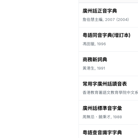
廣州話正音字典
詹伯慧主編, 2007 (2004)
粵語同音字典(增訂本)
馮田獵, 1996
商務新詞典
黃港生, 1991
常用字廣州話讀音表
香港教育署語文教育學院中文系, 
廣州話標準音字彙
周無忌、饒秉才, 1988
粵語查音識字字典