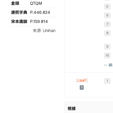
倉頡
QTQM
康熙字典
P.446 #24
宋本廣韻
P.159 #14
來源: Unihan
顯
[
caai1
]
1
根據