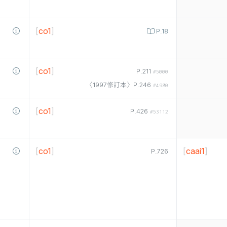
[
co1
]
P.18
[
co1
]
P.211
#5000
〈1997修訂本〉P.246
#4980
[
co1
]
P.426
#53112
[
co1
]
[
caai1
]
P.726