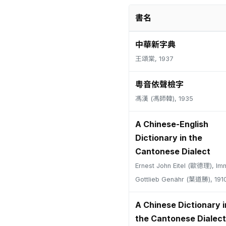
書名
中華新字典
王頌棠, 1937
粵音依聲檢字
馮漢 (馮師韓), 1935
A Chinese-English
Dictionary in the
Cantonese Dialect
Ernest John Eitel (歐德理), Im
Gottlieb Genähr (葉道勝), 191
A Chinese Dictionary i
the Cantonese Dialect