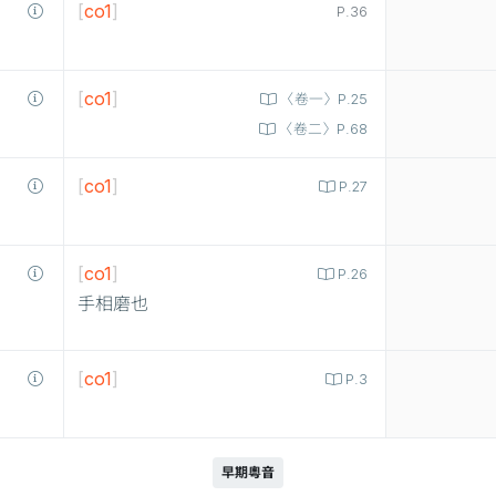
[
co1
]
P.36
[
co1
]
〈卷一〉P.25
〈卷二〉P.68
[
co1
]
P.27
[
co1
]
P.26
手相磨也
[
co1
]
P.3
早期粵音