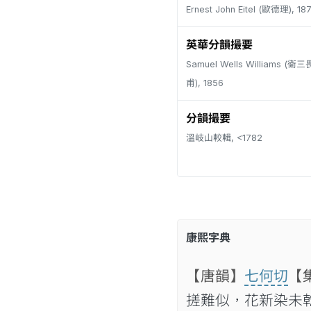
Ernest John Eitel (歐德理), 18
英華分韻撮要
Samuel Wells Williams (
甫), 1856
分韻撮要
溫岐山較輯, <1782
康熙字典
【唐韻】
七何切
【
搓難似，花新染未