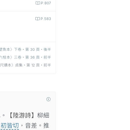
P.807
P.583
壁魚本〉下卷‧第 30 頁‧後半
六桂本〉三卷‧第 36 頁‧前半
尺牘本〉貞集‧第 12 頁‧前半
也。
【陸游詩】
柳細
又
初皆切
，音差。推