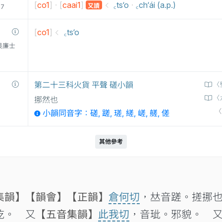
[
co1
]
[
caai1
]
·
꜀ts‘o
·
꜀ch‘ái (a.p.)
又讀
77
[
co1
]
꜀ts‘o
衛三畏廉士
第二十三科火貨 平聲 磋小韻
〈
〈
挪然也
〈
小韻同音字：磋, 蹉, 瑳, 縒, 嵯, 艖, 傞
其他參考
集韻】
【韻會】
【正韻】
倉何切
，𠀤音蹉。搓挪
乾。 又
【五音集韻】
此我切
，音玼。邪貌。 