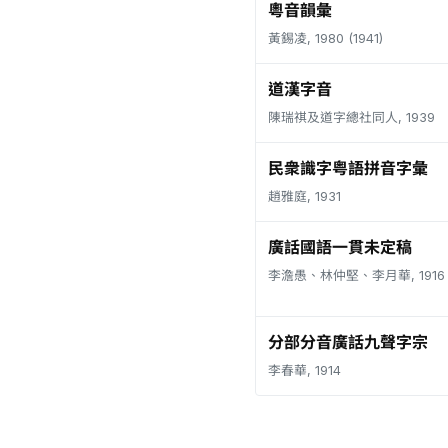
粵音韻彙
黃錫凌, 1980 (1941)
道漢字音
陳瑞祺及道字總社同人, 1939
民衆識字粤語拼音字彙
趙雅庭, 1931
廣話國語一貫未定稿
李澹愚、林仲堅、李月華, 1916
分部分音廣話九聲字宗
李春華, 1914