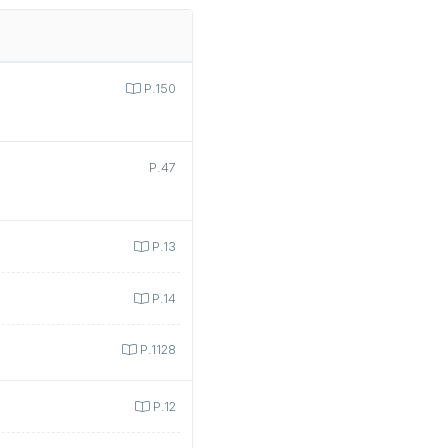
P.150
P.47
P.13
P.14
P.1128
P.12