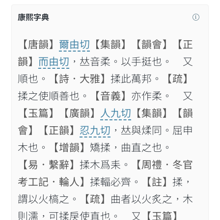
康熙字典
【唐韻】
爾由切
【集韻】
【韻會】
【正
韻】
而由切
，𠀤音柔。以手挺也。 又
順也。
【詩．大雅】
揉此萬邦。
【疏】
揉之使順善也。
【音義】
亦作柔。 又
【玉篇】
【廣韻】
人九切
【集韻】
【韻
會】
【正韻】
忍九切
，𠀤與煣同。屈申
木也。
【增韻】
矯揉，曲直之也。
【易．繫辭】
揉木爲耒。
【周禮．冬官
考工記．輪人】
揉輻必齊。
【註】
揉，
謂以火槁之。
【疏】
曲者以火炙之，木
則濡，可揉戾使直也。 又
【玉篇】