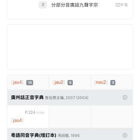
分部分音廣話九聲字宗
P.15
[
jau4
]
[
jau2
]
[
nau2
]
10
6
3
廣州話正音字典
詹伯慧主編, 2007 (2004)
P.224
#3104
[
jau4
]
粵語同音字典(增訂本)
馮田獵, 1996