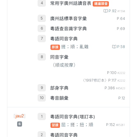
常用字廣州話讀音表
建議讀音
P.92
#1594
廣州話標準音字彙
P.64
粵語查音識字字典
P.69
粵語同音字典
搓；順；亂雜
P.58
原讀
同音字彙
（順或按摩）
P.100
#2232
〈1997修訂本〉P.117
#2232
部身字典
P.386
#45423
粵音韻彙
P.12
[
jau2
]
粵語同音字典(增訂本)
6
屈；搓；扭；順
P.152
習讀
#05281
粵語同音字典