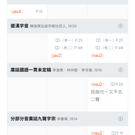
[
jau4
]
P.12
道漢字音
陳瑞祺及道字總社同人, 1939
〈卷一〉P.25
〈卷一〉P.25
〈卷二〉P.48
〈卷二〉P.48
[
jau2
]
[
nau2
]
廣話國語一貫未定稿
李澹愚、林仲堅、李月華, 1916
[
nau2
]
P.25
屈曲也。又平去
二聲
分部分音廣話九聲字宗
李春華, 1914
[
nau2
]
P.15