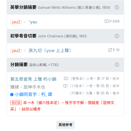
英華分韻撮要
Samuel Wells Williams (衛三畏廉士甫), 1856
[
jau2
]
꜂yau
P.688
初學粵音切要
John Chalmers (湛約翰), 1855
[
jau2
]
英九切（yow 上上聲）
P.16
分韻撮要
溫岐山較輯, <1782
第五修叟秀 上聲 朽小韻
〈壁魚本〉上卷‧第 17 頁‧前半
〈六桂本〉一卷‧第 35 頁‧前半
矯揉，屈伸乎木也
〈尺牘本〉元集‧第 35 頁‧後半
小韻同音字：朽, 蹂
本→木（據六桂本定）。惟乎字不解，懷疑是「屈伸文
校訂註
采」，姑存以備考
其他參考