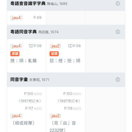
粵語查音識字字典
陳岫山, 1985
[
jau4
]
P.69
粵語同音字典
馮田獵, 1974
[
jau4
]
[
jau2
]
P.58
P.58
原讀
習讀
搓；順；亂雜
屈；搓；扭；順
同音字彙
余秉昭, 1971
P.100
P.100
#2232
#2216
〈1997修訂本〉
〈1997修訂本〉
P.117
P.116
#2232
#2216
[
jau4
]
[
jau2
]
（順或按摩）
（見「由」音
2232號）