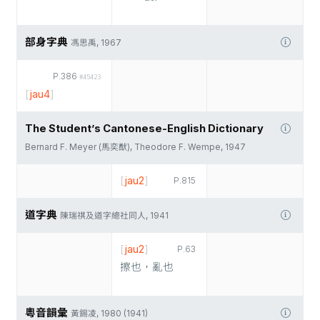
部身字典
馮思禹, 1967
P.386
#45423
[
jau4
]
The Student’s Cantonese-English Dictionary
Bernard F. Meyer (馬奕猷), Theodore F. Wempe, 1947
[
jau2
]
P.815
道字典
陳瑞祺及道字總社同人, 1941
[
jau2
]
P.63
擦也，亂也
粵音韻彙
黃錫凌, 1980 (1941)