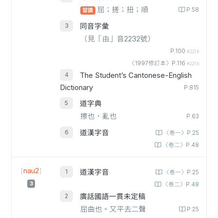
屈；搓；扭；順
P.58
習讀
同音字彙
（見「由」音2232號）
P.100
#2216
〈1997修訂本〉P.116
#2216
The Student’s Cantonese-English
Dictionary
P.815
道字典
擦也，亂也
P.63
道漢字音
〈卷一〉P.25
〈卷二〉P.48
[
nau2
]
道漢字音
〈卷一〉P.25
3
〈卷二〉P.48
廣話國語一貫未定稿
屈曲也。又平去二聲
P.25