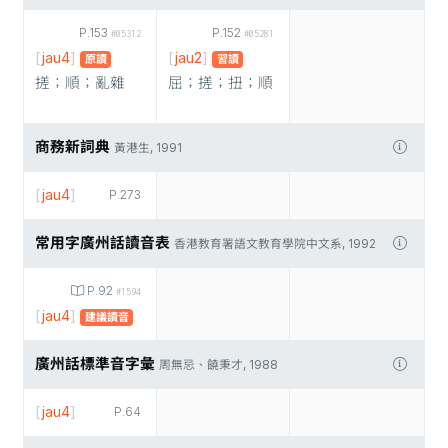
P.153
P.152
#05312
#05281
[
jau4
]
[
jau2
]
原讀
習讀
搓；順；亂雜
屈；搓；扭；順
商務新詞典
黃港生, 1991
[
jau4
]
P.273
常用字廣州話讀音表
香港教育署語文教育學院中文系, 1992
P.92
#1594
[
jau4
]
建議讀音
廣州話標準音字彙
周無忌、饒秉才, 1988
[
jau4
]
P.64