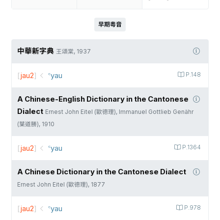
早期粵音
中華新字典
王頌棠, 1937
[
jau2
]
꜂yau
P.148
A Chinese-English Dictionary in the Cantonese
Dialect
Ernest John Eitel (歐德理), Immanuel Gottlieb Genähr
(葉道勝), 1910
[
jau2
]
꜂yau
P.1364
A Chinese Dictionary in the Cantonese Dialect
Ernest John Eitel (歐德理), 1877
[
jau2
]
꜂yau
P.978