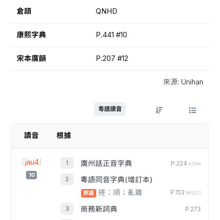
倉頡
QNHD
康熙字典
P.441 #10
宋本廣韻
P.207 #12
來源: Unihan
粵語讀音
讀音
根據
[
jau4
]
廣州話正音字典
P.224
#3104
10
粵語同音字典(增訂本)
搓；順；亂雜
P.153
原讀
#05312
商務新詞典
P.273