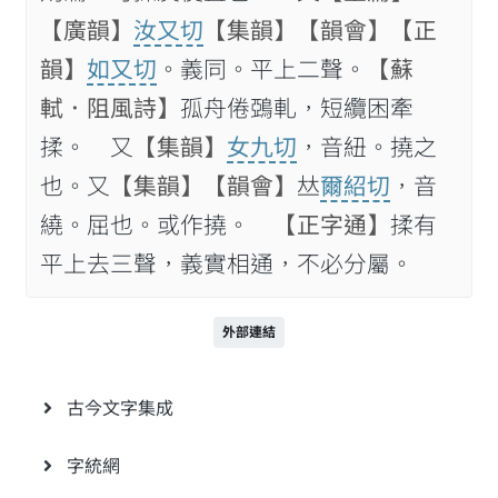
【廣韻】
汝又切
【集韻】
【韻會】
【正
韻】
如又切
。義同。平上二聲。
【蘇
軾．阻風詩】
孤舟倦鵶軋，短纜困牽
揉。 又
【集韻】
女九切
，音紐。撓之
也。又
【集韻】
【韻會】
𠀤
爾紹切
，音
繞。屈也。或作撓。
【正字通】
揉有
平上去三聲，義實相通，不必分屬。
外部連結
古今文字集成
字統網