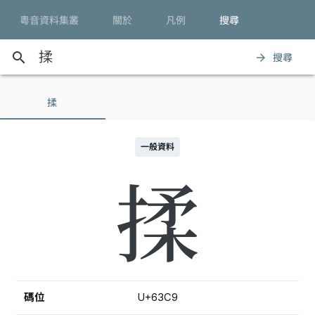
粵音資料集叢
關於
凡例
搜尋
search
搜尋
arrow_forward
揉
一般資料
揉
碼位
U+63C9