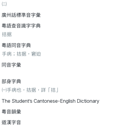
㈡
廣州話標準音字彙
粵語查音識字字典
拮据
粵語同音字典
手病；拮据，窘迫
同音字彙
部身字典
㈠手病也，拮据，詳「拮」
The Student’s Cantonese-English Dictionary
粵音韻彙
道漢字音