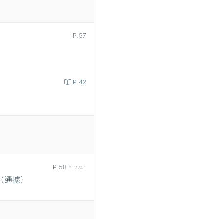
P.57
）
P.42
P.58
#12241
（通據）