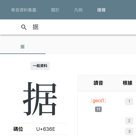
粵音資料集叢
關於
凡例
搜尋
search
据
一般資料
据
讀音
根據
[
geoi1
]
11
碼位
U+636E