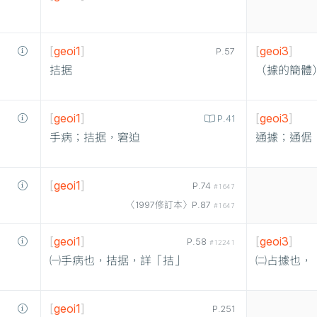
[
geoi1
]
[
geoi3
]
P.57
拮据
（據的簡體
[
geoi1
]
[
geoi3
]
P.41
手病；拮据，窘迫
通據；通倨
[
geoi1
]
P.74
#1647
〈1997修訂本〉P.87
#1647
[
geoi1
]
[
geoi3
]
P.58
#12241
㈠手病也，拮据，詳「拮」
㈡占據也，
[
geoi1
]
P.251