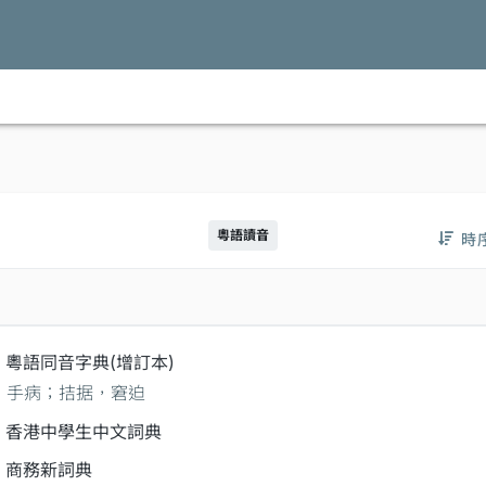
粵語讀音
時
粵語同音字典(增訂本)
手病；拮据，窘迫
香港中學生中文詞典
商務新詞典