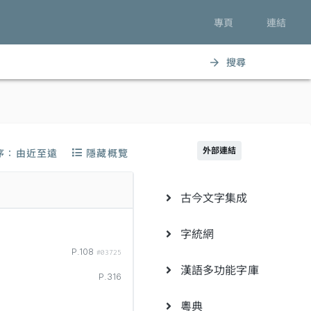
專頁
連結
搜尋
arrow_forward
外部連結
序：由近至遠
隱藏概覽
古今文字集成
字統網
P.108
#03725
漢語多功能字庫
P.316
粵典