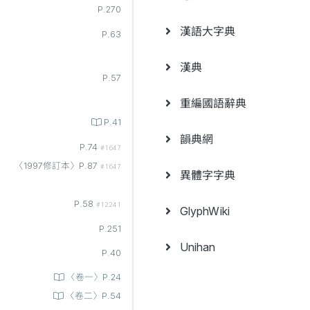
P.270
漢語大字典
P.63
漢典
P.57
重編國語辭典
P.41
韻典網
P.74
#1647
〈1997修訂本〉P.87
#1647
異體字字典
P.58
#12241
GlyphWiki
P.251
Unihan
P.40
〈卷一〉P.24
〈卷二〉P.54