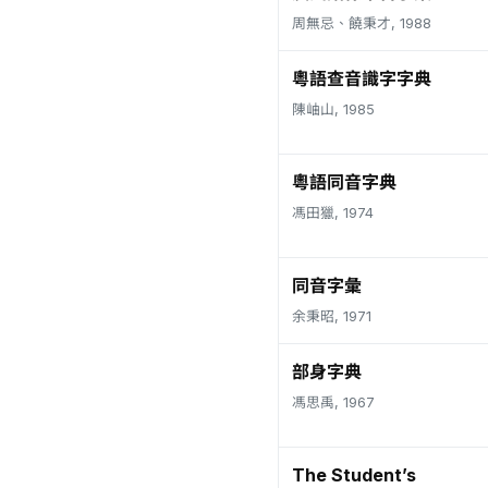
周無忌、饒秉才, 1988
粵語查音識字字典
陳岫山, 1985
粵語同音字典
馮田獵, 1974
同音字彙
余秉昭, 1971
部身字典
馮思禹, 1967
The Student’s