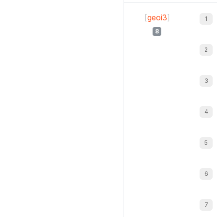
[
geoi3
]
8