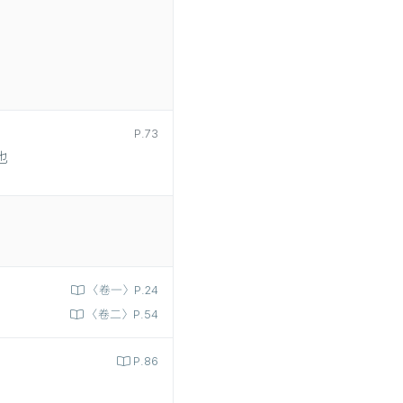
P.73
也
〈卷一〉P.24
〈卷二〉P.54
P.86