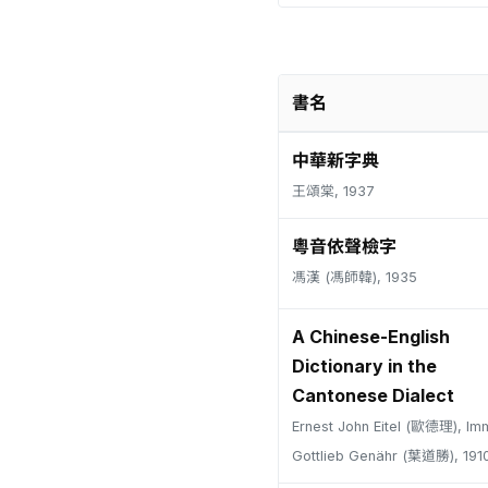
書名
中華新字典
王頌棠, 1937
粵音依聲檢字
馮漢 (馮師韓), 1935
A Chinese-English
Dictionary in the
Cantonese Dialect
Ernest John Eitel (歐德理), Im
Gottlieb Genähr (葉道勝), 191