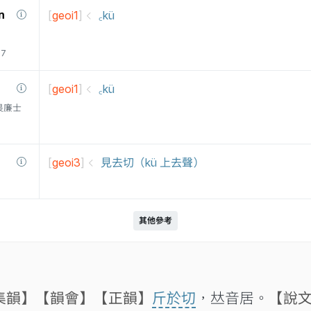
n
[
geoi1
]
꜀kü
77
[
geoi1
]
꜀kü
衛三畏廉士
[
geoi3
]
見去切（kü 上去聲）
其他參考
集韻】
【韻會】
【正韻】
斤於切
，𠀤音居。
【說