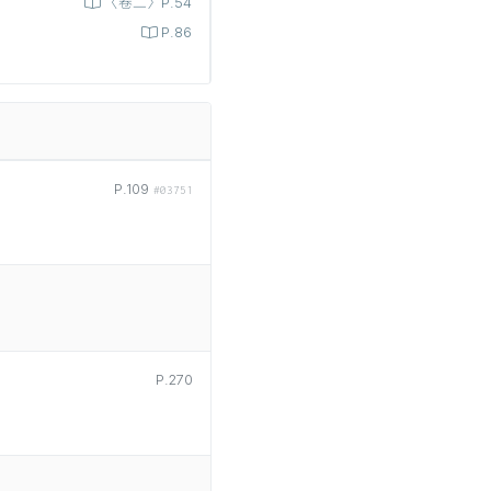
〈卷二〉P.54
P.86
P.109
#03751
P.270