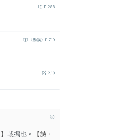
P.288
〈勘誤〉P.719
P.10
文】
戟挶也。
【詩．