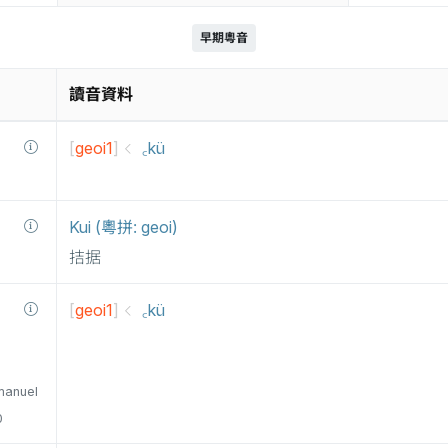
早期粵音
讀音資料
[
geoi1
]
꜀kü
Kui (粵拼: geoi)
拮据
[
geoi1
]
꜀kü
manuel
0