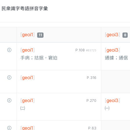
民衆識字粤語拼音字彙
[
geoi1
]
[
geoi3
]
11
8
[
geoi1
]
[
geoi3
]
P.108
#03725
手病；拮据，窘迫
通據；通倨
[
geoi1
]
P.316
[
geoi1
]
[
geoi3
]
P.270
㈡
㈠
[
geoi1
]
P.63