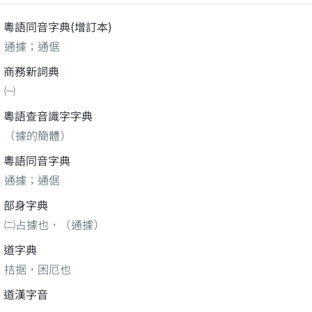
粵語同音字典(增訂本)
通據；通倨
商務新詞典
㈠
粵語查音識字字典
（據的簡體）
粵語同音字典
通據；通倨
部身字典
㈡占據也，（通據）
道字典
拮据，困厄也
道漢字音