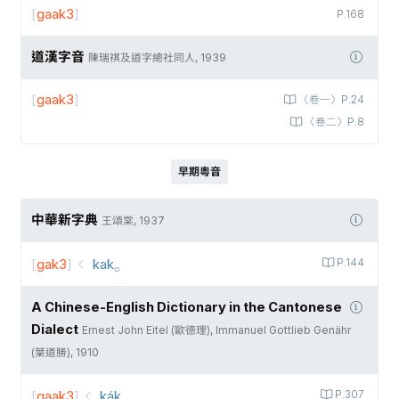
[
gaak3
]
P.168
道漢字音
陳瑞祺及道字總社同人, 1939
[
gaak3
]
〈卷一〉P.24
〈卷二〉P.8
早期粵音
中華新字典
王頌棠, 1937
[
gak3
]
kak⸰
P.144
A Chinese-English Dictionary in the Cantonese
Dialect
Ernest John Eitel (歐德理), Immanuel Gottlieb Genähr
(葉道勝), 1910
[
gaak3
]
kák⸰
P.307