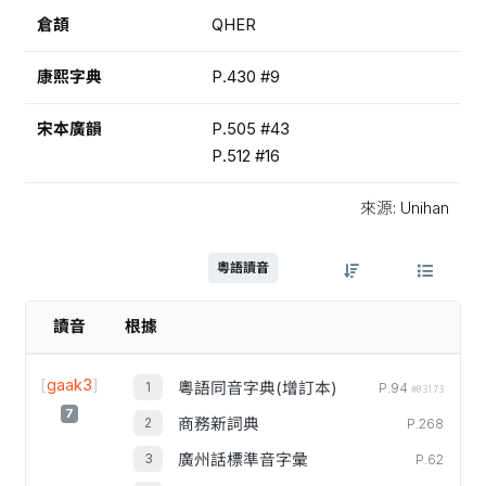
倉頡
QHER
康熙字典
P.430 #9
宋本廣韻
P.505 #43
P.512 #16
來源: Unihan
粵語讀音
讀音
根據
[
gaak3
]
粵語同音字典(增訂本)
P.94
#03173
7
商務新詞典
P.268
廣州話標準音字彙
P.62