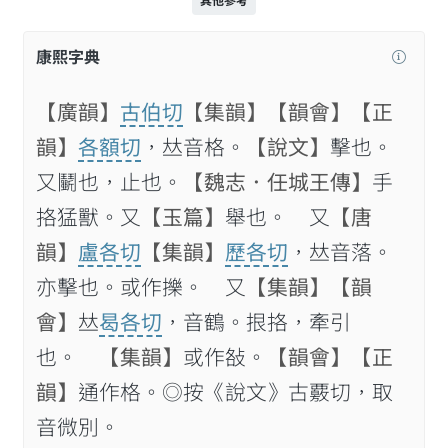
其他參考
康熙字典
【廣韻】
古伯切
【集韻】
【韻會】
【正
韻】
各額切
，𠀤音格。
【說文】
擊也。
又鬭也，止也。
【魏志．任城王傳】
手
挌猛獸。又
【玉篇】
舉也。 又
【唐
韻】
盧各切
【集韻】
歷各切
，𠀤音落。
亦擊也。或作擽。 又
【集韻】
【韻
會】
𠀤
曷各切
，音鶴。拫挌，牽引
也。
【集韻】
或作𢼛。
【韻會】
【正
韻】
通作格。◎按《說文》古覈切，取
音微別。