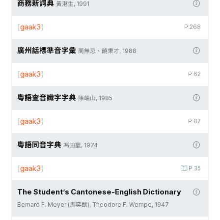
商務新詞典
黃港生, 1991
[
gaak3
]
P.268
廣州話標準音字彙
周無忌、饒秉才, 1988
[
gaak3
]
P.62
粵語查音識字字典
陳岫山, 1985
[
gaak3
]
P.87
粵語同音字典
馮田獵, 1974
[
gaak3
]
P.35
The Student’s Cantonese-English Dictionary
Bernard F. Meyer (馬奕猷), Theodore F. Wempe, 1947