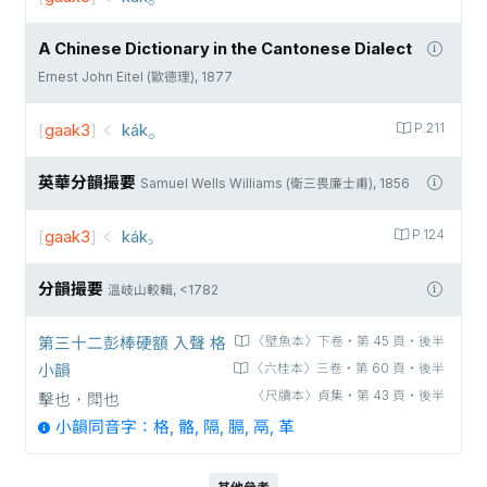
A Chinese Dictionary in the Cantonese Dialect
Ernest John Eitel (歐德理), 1877
[
gaak3
]
kák⸰
P.211
英華分韻撮要
Samuel Wells Williams (衛三畏廉士甫), 1856
[
gaak3
]
kák꜆
P.124
分韻撮要
溫岐山較輯, <1782
第三十二彭棒硬額 入聲 格
〈壁魚本〉下卷‧第 45 頁‧後半
小韻
〈六桂本〉三卷‧第 60 頁‧後半
〈尺牘本〉貞集‧第 43 頁‧後半
擊也，閗也
小韻同音字：格, 骼, 隔, 膈, 鬲, 革