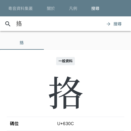
粵音資料集叢
關於
凡例
搜尋
search
搜尋
arrow_forward
挌
一般資料
挌
碼位
U+630C