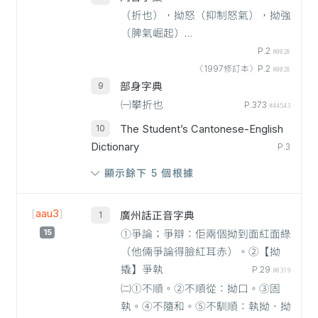
（折也），拗怒（抑制怒氣），拗強
（脾氣崛起）…
P.2
#0028
〈1997修訂本〉P.2
#0028
部身字典
㈠攀折也
P.373
#44543
The Student’s Cantonese-English
Dictionary
P.3
顯示餘下 5 個根據
[
aau3
]
廣州話正音字典
15
①爭論；爭辯：佢兩個拗到面紅面綠
（他倆爭論得臉紅耳赤）。②【拗
撬】爭執
P.29
#0319
㈡①不順。②不順從：拗口。③固
執。④不隨和。⑤不馴順：執拗．拗