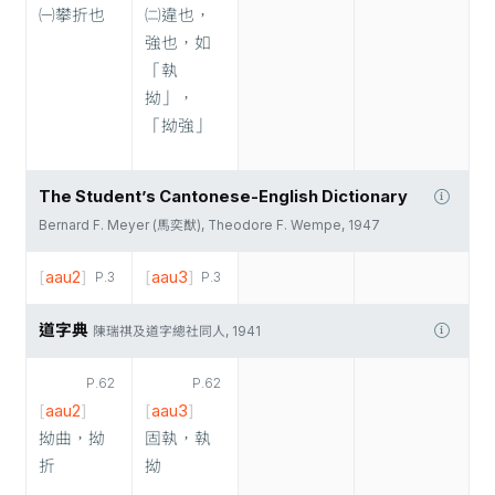
㈠攀折也
㈡違也，
強也，如
「執
拗」，
「拗強」
The Student’s Cantonese-English Dictionary
Bernard F. Meyer (馬奕猷), Theodore F. Wempe, 1947
[
aau2
]
[
aau3
]
P.3
P.3
道字典
陳瑞祺及道字總社同人, 1941
P.62
P.62
[
aau2
]
[
aau3
]
拗曲，拗
固執，執
折
拗