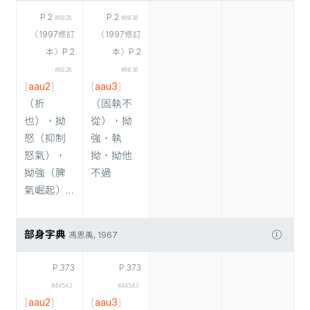
P.2
P.2
#0028
#0030
〈1997修訂
〈1997修訂
本〉P.2
本〉P.2
#0028
#0030
[
aau2
]
[
aau3
]
（折
（固執不
也），拗
從），拗
怒（抑制
強，執
怒氣），
拗，拗他
拗強（脾
不過
氣崛起）…
部身字典
馮思禹, 1967
P.373
P.373
#44543
#44543
[
aau2
]
[
aau3
]