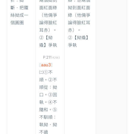
折：拗
兩個拗到
辯：佢兩個
斷．把鐵
面紅面綠
拗到面紅面
絲拗成一
（他倆爭
綠（他倆爭
個圓圈
論得臉紅
論得臉紅耳
耳赤）。
赤）。
②【拗
②【拗撬】
撬】爭執
爭執
P.211
#2943
[
aau3
]
㈡①不
順。②不
順從：拗
口。③固
執。④不
隨和。⑤
不馴順：
執拗．拗
不過