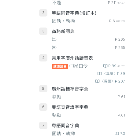
不過
P.211
#2943
粵語同音字典(增訂本)
固執，執拗
P.6
#00178
商務新詞典
㈡
P.265
㈢
P.265
常用字廣州話讀音表
㈡拗口令
P.89
建議讀音
#1526
〈異讀〉P.39
〈異讀〉P.207
廣州話標準音字彙
執拗
P.61
粵語查音識字字典
執拗
P.61
粵語同音字典
固執，執拗
P.3