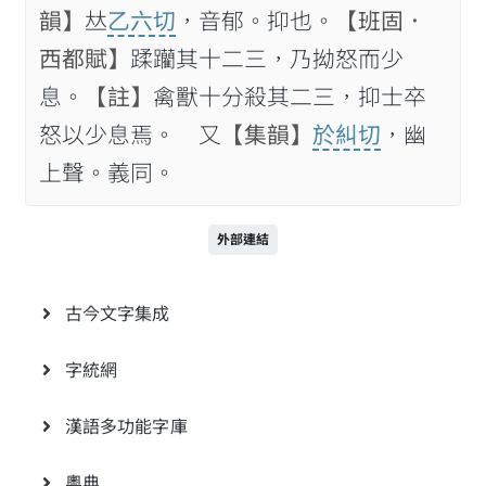
韻】
𠀤
乙六切
，音郁。抑也。
【班固．
西都賦】
蹂躪其十二三，乃拗怒而少
息。
【註】
禽獸十分殺其二三，抑士卒
怒以少息焉。 又
【集韻】
於糾切
，幽
上聲。義同。
外部連結
古今文字集成
字統網
漢語多功能字庫
粵典