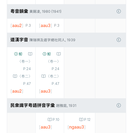
粵音韻彙
黃錫凌, 1980 (1941)
[
aau2
]
[
aau3
]
P.3
P.3
道漢字音
陳瑞祺及道字總社同人, 1939
抝
抝
〈卷一〉
〈卷一〉
P.24
P.24
〈卷二〉
〈卷二〉
P.47
P.47
[
aau2
]
[
aau3
]
民衆識字粤語拼音字彙
趙雅庭, 1931
P.10
P.12
[
aau3
]
[
ngaau3
]