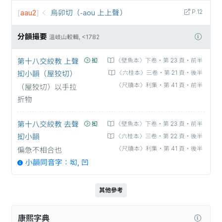
[
aau2
]
烏卯切（-aou 上上聲）
P.12
分韻撮要
溫岐山較輯, <1782
第十八交絞教 上聲
抝
〈壁魚本〉下卷‧第 23 頁‧前半
抝小韻（屋狡切）
〈六桂本〉三卷‧第 21 頁‧後半
〈尺牘本〉利集‧第 41 頁‧前半
（屋狡切）以手拉
折物
第十八交絞教 去聲
抝
〈壁魚本〉下卷‧第 23 頁‧前半
抝小韻
〈六桂本〉三卷‧第 22 頁‧後半
〈尺牘本〉利集‧第 41 頁‧後半
偏急不相合也
小韻同音字：㘭, 凹
其他參考
康熙字典