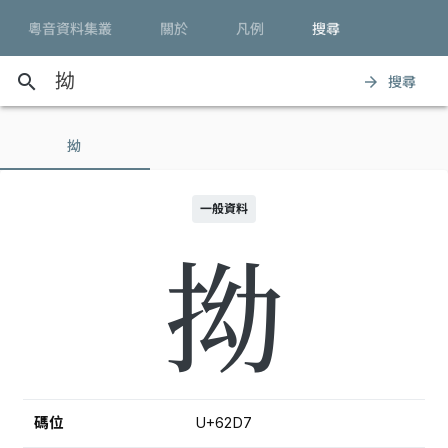
粵音資料集叢
關於
凡例
搜尋
search
搜尋
arrow_forward
拗
一般資料
拗
碼位
U+62D7