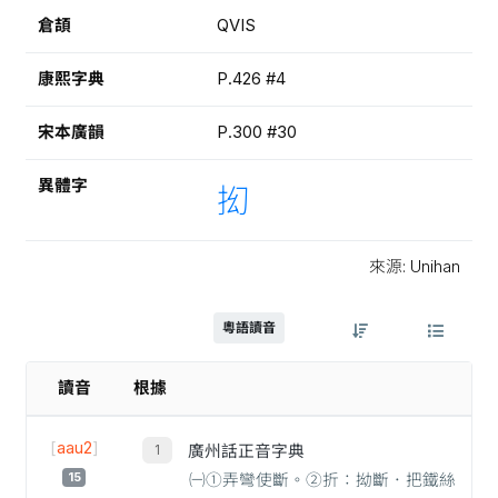
倉頡
QVIS
康熙字典
P.426 #4
宋本廣韻
P.300 #30
異體字
抝
來源: Unihan
粵語讀音
讀音
根據
[
aau2
]
廣州話正音字典
15
㈠①弄彎使斷。②折：拗斷．把鐵絲