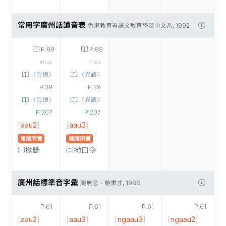
常用字廣州話讀音表
香港教育署語文教育學院中文系, 1992
P.89
P.89
#1526
#1526
〈異讀〉
〈異讀〉
P.39
P.39
〈異讀〉
〈異讀〉
P.207
P.207
[
aau2
]
[
aau3
]
建議讀音
建議讀音
㈠拗斷
㈡拗口令
廣州話標準音字彙
周無忌、饒秉才, 1988
P.61
P.61
P.61
P.61
[
aau2
]
[
aau3
]
[
ngaau3
]
[
ngaau2
]