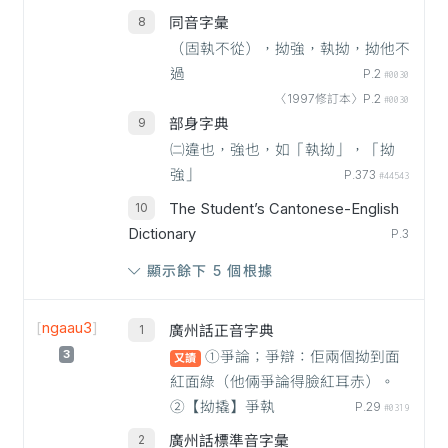
同音字彙
（固執不從），拗強，執拗，拗他不
過
P.2
#0030
〈1997修訂本〉P.2
#0030
部身字典
㈡違也，強也，如「執拗」，「拗
強」
P.373
#44543
The Student’s Cantonese-English
Dictionary
P.3
顯示餘下 5 個根據
[
ngaau3
]
廣州話正音字典
3
①爭論；爭辯：佢兩個拗到面
又讀
紅面綠（他倆爭論得臉紅耳赤）。
②【拗撬】爭執
P.29
#0319
廣州話標準音字彙