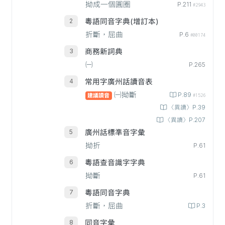
拗成一個圓圈
P.211
#2943
粵語同音字典(增訂本)
折斷，屈曲
P.6
#00174
商務新詞典
㈠
P.265
常用字廣州話讀音表
㈠拗斷
P.89
建議讀音
#1526
〈異讀〉P.39
〈異讀〉P.207
廣州話標準音字彙
拗折
P.61
粵語查音識字字典
拗斷
P.61
粵語同音字典
折斷，屈曲
P.3
同音字彙