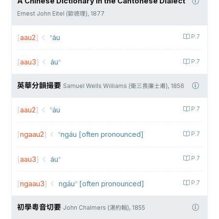
A Chinese Dictionary in the Cantonese Dialect
Ernest John Eitel (歐德理), 1877
[
aau2
]
꜂áu
P.7
[
aau3
]
áu꜄
P.7
英華分韻撮要
Samuel Wells Williams (衛三畏廉士甫), 1856
[
aau2
]
꜂áu
P.7
[
ngaau2
]
꜂ngáu [often pronounced]
P.7
[
aau3
]
áu꜄
P.7
[
ngaau3
]
ngáu꜄ [often pronounced]
P.7
初學粵音切要
John Chalmers (湛約翰), 1855