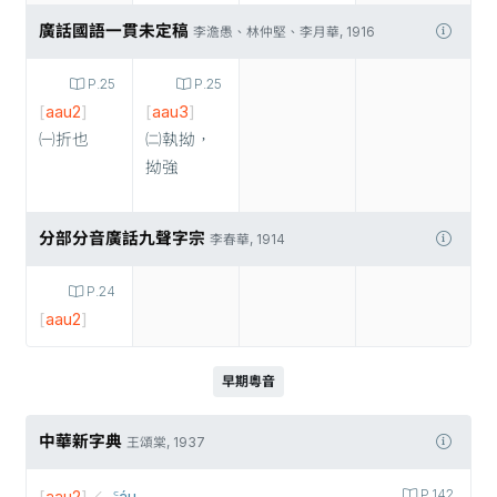
廣話國語一貫未定稿
李澹愚、林仲堅、李月華, 1916
P.25
P.25
[
aau2
]
[
aau3
]
㈠折也
㈡執拗，
拗強
分部分音廣話九聲字宗
李春華, 1914
P.24
[
aau2
]
早期粵音
中華新字典
王頌棠, 1937
꜂áu
P.142