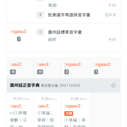
執拗
P.61
民衆識字粤語拼音字彙
P.12
[
ngaau2
]
廣州話標準音字彙
1
拗折
P.61
[
aau2
]
[
aau3
]
[
ngaau3
]
[
ngaau2
]
15
15
3
1
廣州話正音字典
詹伯慧主編, 2007 (2004)
P.211
P.29
P.29
#2943
#0319
#0319
[
aau2
]
[
aau3
]
[
ngaau3
]
㈠①弄彎
①爭論；
又讀
使斷。②
爭辯：佢
①爭論；爭