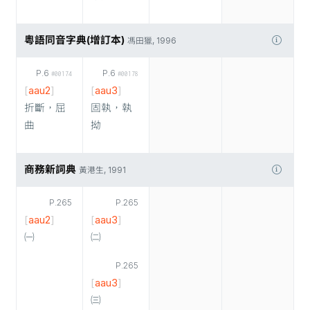
粵語同音字典(增訂本)
馮田獵, 1996
P.6
P.6
#00174
#00178
[
aau2
]
[
aau3
]
折斷，屈
固執，執
曲
拗
商務新詞典
黃港生, 1991
P.265
P.265
[
aau2
]
[
aau3
]
㈠
㈡
P.265
[
aau3
]
㈢