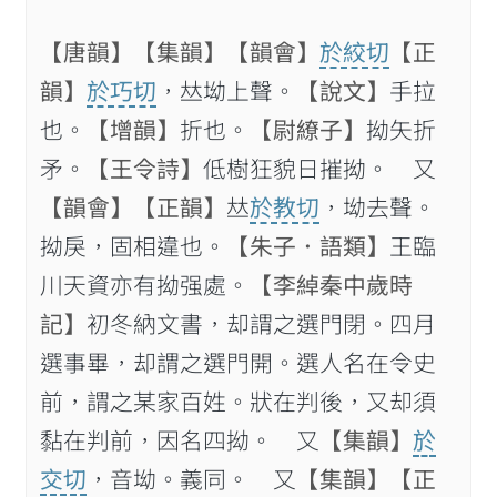
【唐韻】
【集韻】
【韻會】
於絞切
【正
韻】
於巧切
，𠀤坳上聲。
【說文】
手拉
也。
【增韻】
折也。
【尉繚子】
拗矢折
矛。
【王令詩】
低樹狂貌日摧拗。 又
【韻會】
【正韻】
𠀤
於教切
，坳去聲。
拗戾，固相違也。
【朱子．語類】
王臨
川天資亦有拗强處。
【李綽秦中歲時
記】
初冬納文書，却謂之選門閉。四月
選事畢，却謂之選門開。選人名在令史
前，謂之某家百姓。狀在判後，又却須
黏在判前，因名四拗。 又
【集韻】
於
交切
，音坳。義同。 又
【集韻】
【正