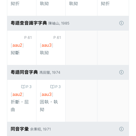
拗折
執拗
執拗
拗折
粵語查音識字字典
陳岫山, 1985
P.61
P.61
[
aau2
]
[
aau3
]
拗斷
執拗
粵語同音字典
馮田獵, 1974
P.3
P.3
[
aau2
]
[
aau3
]
折斷，屈
固執，執
曲
拗
同音字彙
余秉昭, 1971