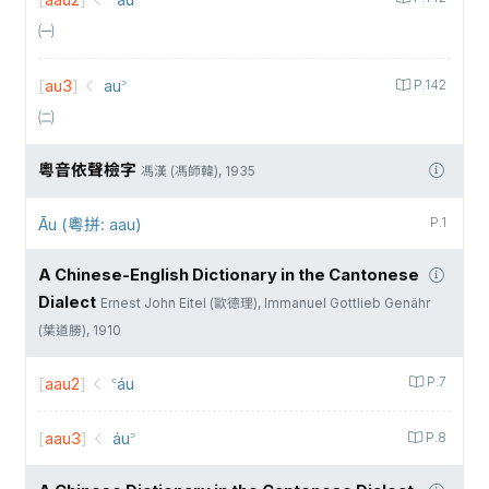
[
aau2
]
㈠
[
au3
]
au꜄
P.142
㈡
粵音依聲檢字
馮漢 (馮師韓), 1935
Āu (粵拼: aau)
P.1
A Chinese-English Dictionary in the Cantonese
Dialect
Ernest John Eitel (歐德理), Immanuel Gottlieb Genähr
(葉道勝), 1910
[
aau2
]
꜂áu
P.7
[
aau3
]
áu꜄
P.8