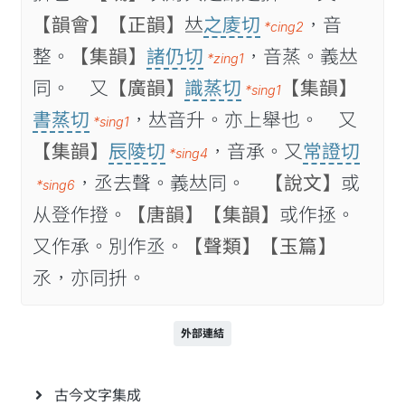
【韻會】
【正韻】
𠀤
之庱切
，音
*cing2
整。
【集韻】
諸仍切
，音蒸。義𠀤
*zing1
同。 又
【廣韻】
識蒸切
【集韻】
*sing1
書蒸切
，𠀤音升。亦上舉也。 又
*sing1
【集韻】
辰陵切
，音承。又
常證切
*sing4
，丞去聲。義𠀤同。
【說文】
或
*sing6
从登作撜。
【唐韻】
【集韻】
或作拯。
又作承。別作丞。
【聲類】
【玉篇】
氶，亦同抍。
外部連結
古今文字集成