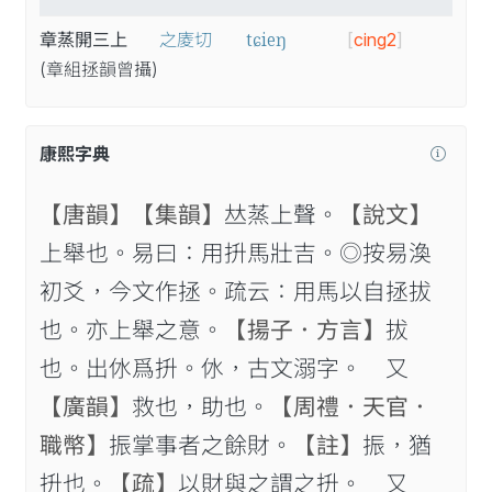
tɕieŋ
章蒸開三上
之庱切
[
cing2
]
(章
組
拯
韻
曾
攝
)
康熙字典
【唐韻】
【集韻】
𠀤蒸上聲。
【說文】
上舉也。易曰：用抍馬壯吉。◎按易渙
初爻，今文作拯。疏云：用馬以自拯拔
也。亦上舉之意。
【揚子．方言】
拔
也。出㲻爲抍。㲻，古文溺字。 又
【廣韻】
救也，助也。
【周禮．天官．
職幣】
振掌事者之餘財。
【註】
振，猶
抍也。
【疏】
以財與之謂之抍。 又