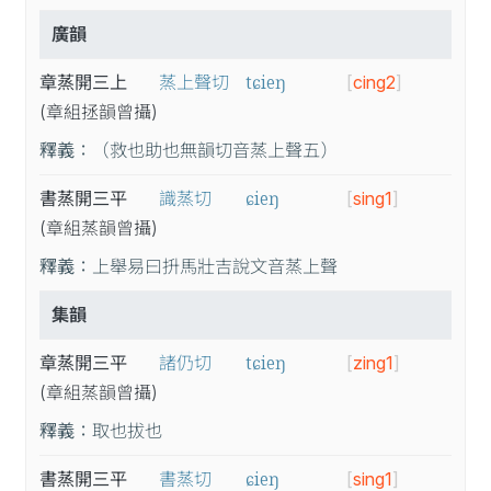
廣韻
tɕieŋ
章蒸開三上
蒸上聲切
[
cing2
]
(章
組
拯
韻
曾
攝
)
釋義：
（救也助也無韻切音蒸上聲五）
ɕieŋ
書蒸開三平
識蒸切
[
sing1
]
(章
組
蒸
韻
曾
攝
)
釋義：
上舉易曰抍馬壯吉說文音蒸上聲
集韻
tɕieŋ
章蒸開三平
諸仍切
[
zing1
]
(章
組
蒸
韻
曾
攝
)
釋義：
取也拔也
ɕieŋ
書蒸開三平
書蒸切
[
sing1
]