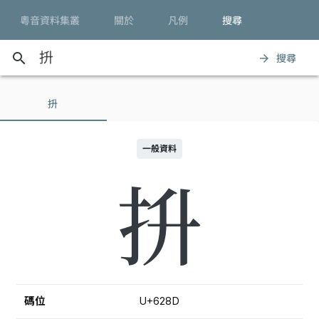
粵音資料集叢
關於
凡例
搜尋
search
搜尋
arrow_forward
抍
一般資料
抍
碼位
U+628D