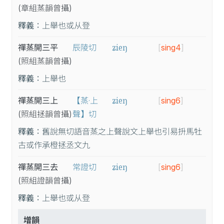
(章
組
蒸
韻
曾
攝
)
釋義：
上舉也或从登
ʑieŋ
禪蒸開三平
辰陵切
[
sing4
]
(照
組
蒸
韻
曾
攝
)
釋義：
上舉也
ʑieŋ
禪蒸開三上
【蒸·上
[
sing6
]
(照
組
拯
韻
曾
攝
)
聲】切
釋義：
舊說無切語音蒸之上聲說文上舉也引易抍馬牡
古或作承橙拯丞文九
ʑieŋ
禪蒸開三去
常證切
[
sing6
]
(照
組
證
韻
曾
攝
)
釋義：
上舉也或从登
增韻