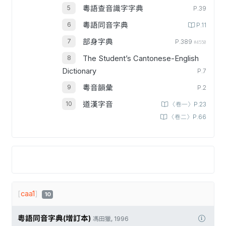
粵語查音識字字典
P.39
粵語同音字典
P.11
部身字典
P.389
#4550
The Student’s Cantonese-English
Dictionary
P.7
粵音韻彙
P.2
道漢字音
〈卷一〉P.23
〈卷二〉P.66
[
caa1
]
10
粵語同音字典(增訂本)
馮田獵, 1996