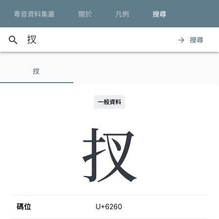
粵音資料集叢
關於
凡例
搜尋
search
搜尋
arrow_forward
扠
一般資料
扠
碼位
U+6260