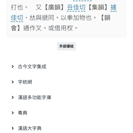
打也。 又
【廣韻】
丑佳切
【集韻】
攄
佳切
，𠀤與搋同。以拳加物也。
【韻
會】
通作叉。或借用杈。
外部連結
古今文字集成
字統網
漢語多功能字庫
粵典
漢語大字典