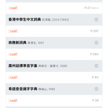
[
caa1
]
P.27
#00863
香港中學生中文詞典
莊澤義, 2004 (1992)
[
caa1
]
P.297
商務新詞典
黃港生, 1991
[
caa1
]
P.260
廣州話標準音字彙
周無忌、饒秉才, 1988
[
caa1
]
P.60
粵語查音識字字典
陳岫山, 1985
[
caa1
]
P.39