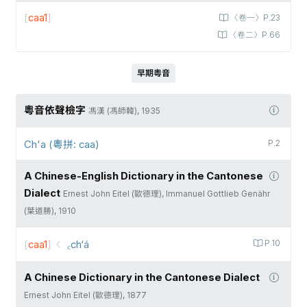
[
caa1
]
〈卷一〉P.23
〈卷二〉P.66
早期粵音
粵音依聲檢字
馮漢 (馮師韓), 1935
Ch'a (粵拼: caa)
P.2
A Chinese-English Dictionary in the Cantonese
Dialect
Ernest John Eitel (歐德理), Immanuel Gottlieb Genähr
(葉道勝), 1910
[
caa1
]
꜀ch‘á
P.10
A Chinese Dictionary in the Cantonese Dialect
Ernest John Eitel (歐德理), 1877