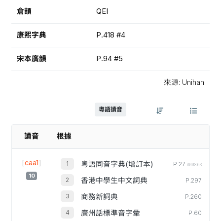
倉頡
QEI
康熙字典
P.418 #4
宋本廣韻
P.94 #5
來源: Unihan
粵語讀音
讀音
根據
[
caa1
]
粵語同音字典(增訂本)
P.27
#00863
10
香港中學生中文詞典
P.297
商務新詞典
P.260
廣州話標準音字彙
P.60