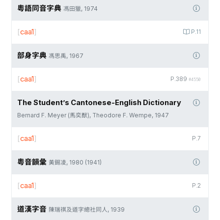
粵語同音字典
馮田獵, 1974
[
caa1
]
P.11
部身字典
馮思禹, 1967
[
caa1
]
P.389
#4550
The Student’s Cantonese-English Dictionary
Bernard F. Meyer (馬奕猷), Theodore F. Wempe, 1947
[
caa1
]
P.7
粵音韻彙
黃錫凌, 1980 (1941)
[
caa1
]
P.2
道漢字音
陳瑞祺及道字總社同人, 1939