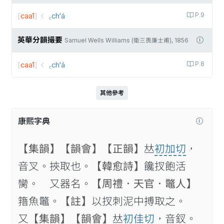
[
caa1
]
꜀ch‘á
P.9
英華分韻撮要
Samuel Wells Williams (衛三畏廉士甫), 1856
[
caa1
]
꜀ch‘á
P.8
其他參考
康熙字典
【集韻】
【韻會】
【正韻】
𠀤
初加切
，
音叉。挾取也。
【韓愈詩】
饞扠飽活
臠。 又器名。
【周禮．天官．鼈人】
簎魚鼈。
【註】
以扠刺泥中搏取之。
又
【集韻】
【韻會】
𠀤
初佳切
，音釵。