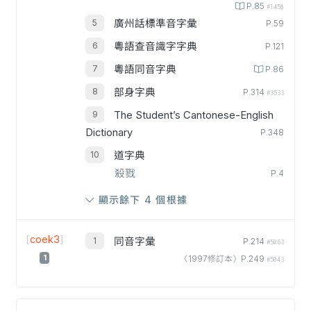
P.85
#1458
廣州話標準音字彙
P.59
粵語查音識字字典
P.121
粵語同音字典
P.86
部身字典
P.314
#3533
The Student’s Cantonese-English
Dictionary
P.348
道字典
殺戮
P.4
顯示餘下 4 個根據
[
coek3
]
同音字彙
P.214
#5063
1
〈1997修訂本〉P.249
#5043