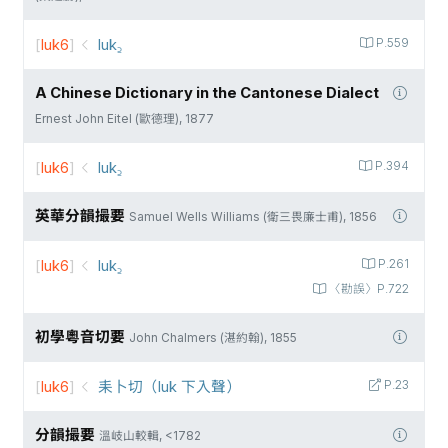
[
luk6
]
luk꜇
P.559
A Chinese Dictionary in the Cantonese Dialect
Ernest John Eitel (歐德理), 1877
[
luk6
]
luk꜇
P.394
英華分韻撮要
Samuel Wells Williams (衛三畏廉士甫), 1856
[
luk6
]
luk꜇
P.261
〈勘誤〉P.722
初學粵音切要
John Chalmers (湛約翰), 1855
[
luk6
]
耒卜切（luk 下入聲）
P.23
分韻撮要
溫岐山較輯, <1782