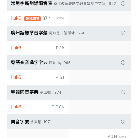
常用字廣州話讀音表
香港教育署語文教育學院中文系, 1992
[
luk6
]
P.85
建議讀音
#1458
廣州話標準音字彙
周無忌、饒秉才, 1988
[
luk6
]
P.59
粵語查音識字字典
陳岫山, 1985
[
luk6
]
P.121
粵語同音字典
馮田獵, 1974
[
luk6
]
P.86
同音字彙
余秉昭, 1971
P.214
#5063