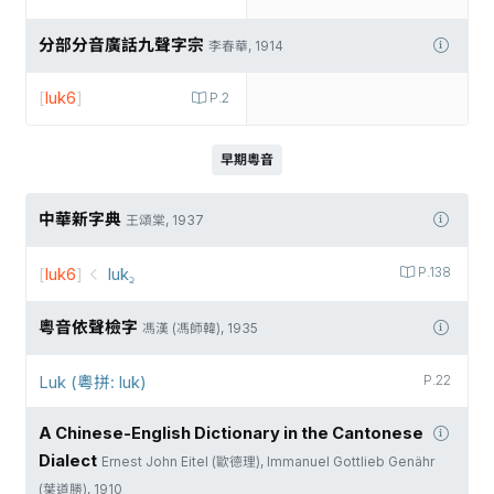
分部分音廣話九聲字宗
李春華, 1914
[
luk6
]
P.2
早期粵音
中華新字典
王頌棠, 1937
[
luk6
]
luk꜇
P.138
粵音依聲檢字
馮漢 (馮師韓), 1935
Luk (粵拼: luk)
P.22
A Chinese-English Dictionary in the Cantonese
Dialect
Ernest John Eitel (歐德理), Immanuel Gottlieb Genähr
(葉道勝), 1910