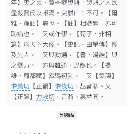
年】
夷之蒐，賈季戮臾駢，臾駢之人欲
盡殺賈氏以報焉。臾駢曰：不可。
【爾
雅．釋詁】
病也。
【註】
相戮辱，亦可
恥病也。 又或作僇。
【荀子．非相
篇】
爲天下大僇。
【史記．田單傳】
僇
及先人。 又與勠通。
【書．湯誥】
與
之戮力。 亦與𨿲通，野鵝也。
【揚
雄．蜀都賦】
戮鶂初乳。 又
【集韻】
憐蕭切
【正韻】
憐條切
，𠀤音聊。又
【正韻】
力救切
，音溜。義𠀤同。
外部連結