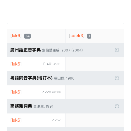
[
luk6
]
[
coek3
]
14
1
廣州話正音字典
詹伯慧主編, 2007 (2004)
[
luk6
]
P.401
#5561
粵語同音字典(增訂本)
馮田獵, 1996
[
luk6
]
P.228
#07978
商務新詞典
黃港生, 1991
[
luk6
]
P.257