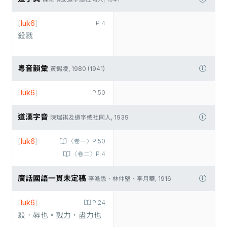
[
luk6
]
P.4
殺戮
粵音韻彙
黃錫凌, 1980 (1941)
[
luk6
]
P.50
道漢字音
陳瑞祺及道字總社同人, 1939
[
luk6
]
〈卷一〉P.50
〈卷二〉P.4
廣話國語一貫未定稿
李澹愚、林仲堅、李月華, 1916
[
luk6
]
P.24
殺，辱也。戮力，盡力也