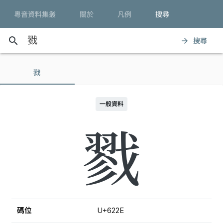
粵音資料集叢
關於
凡例
搜尋
search
搜尋
arrow_forward
戮
一般資料
戮
碼位
U+622E