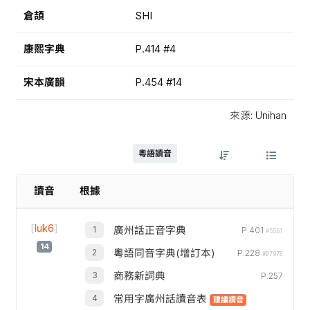
倉頡
SHI
康熙字典
P.414 #4
宋本廣韻
P.454 #14
來源: Unihan
粵語讀音
讀音
根據
[
luk6
]
廣州話正音字典
P.401
#5561
14
粵語同音字典(增訂本)
P.228
#07978
商務新詞典
P.257
常用字廣州話讀音表
建議讀音