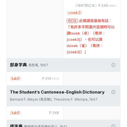
〈1997修訂本〉P.249
#5043
[
coek3
]
此條讀音最後有註：
校訂註
「有許多字照廣州音讀時可以
讀tsoek（卓）（粵拼：
[coek3]），也可以讀
dzoek（雀）（粵拼：
[zoek3]）」
部身字典
馮思禹, 1967
[
luk6
]
P.314
#3533
The Student’s Cantonese-English Dictionary
Bernard F. Meyer (馬奕猷), Theodore F. Wempe, 1947
[
luk6
]
P.348
道字典
陳瑞祺及道字總社同人, 1941