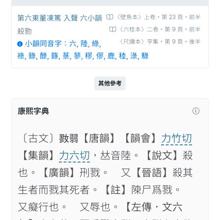
第六東董凍篤 入聲 六小韻
〈壁魚本〉上卷‧第 23 頁‧前半
〈六桂本〉二卷‧第 9 頁‧前半
殺勠
〈尺牘本〉亨集‧第 9 頁‧後半
小韻同音字：六, 陸, 綠,
祿, 錄, 醁, 籙, 菉, 蓼, 穋, 僇, 鹿, 稑, 淥, 騄
其他參考
康熙字典
〔古文〕𡠢𦐱
【唐韻】
【韻會】
力竹切
【集韻】
力六切
，𠀤音陸。
【說文】
殺
也。
【廣韻】
𠛬戮。 又
【晉語】
殺其
生者而戮其死者。
【註】
𨻰尸爲戮。
又癡行也。 又辱也。
【左傳．文六