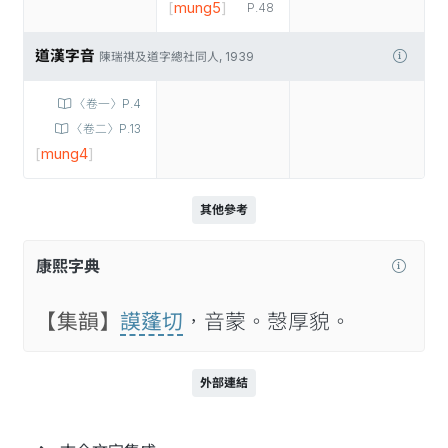
[
mung5
]
P.48
道漢字音
陳瑞祺及道字總社同人, 1939
〈卷一〉P.4
〈卷二〉P.13
[
mung4
]
其他參考
康熙字典
【集韻】
謨蓬切
，音蒙。愨厚貌。
外部連結