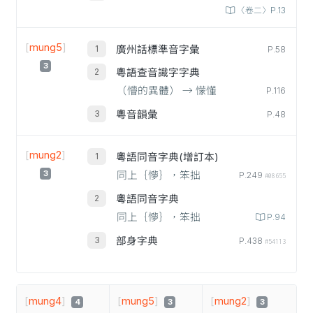
〈卷二〉P.13
[
mung5
]
廣州話標準音字彙
P.58
3
粵語查音識字字典
（懵的異體） → 懞懂
P.116
粵音韻彙
P.48
[
mung2
]
粵語同音字典(增訂本)
3
同上｛懜｝，笨拙
P.249
#08655
粵語同音字典
同上｛懜｝，笨拙
P.94
部身字典
P.438
#54113
[
mung4
]
[
mung5
]
[
mung2
]
4
3
3