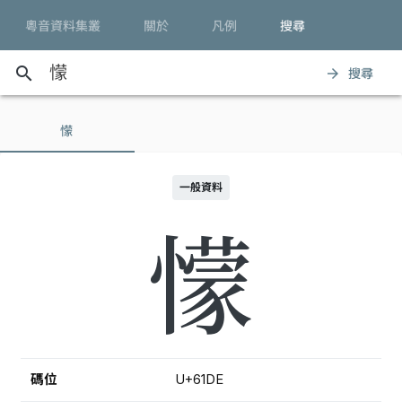
粵音資料集叢
關於
凡例
搜尋
search
搜尋
arrow_forward
懞
一般資料
懞
碼位
U+61DE