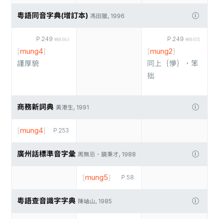
粵語同音字典(增訂本)
馮田獵, 1996
P.249
P.249
#08663
#08655
[
mung4
]
[
mung2
]
謹厚貌
同上｛懜｝，笨
拙
商務新詞典
黃港生, 1991
[
mung4
]
P.253
廣州話標準音字彙
周無忌、饒秉才, 1988
[
mung5
]
P.58
粵語查音識字字典
陳岫山, 1985