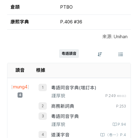
倉頡
PTBO
康熙字典
P.406 #36
來源: Unihan
粵語讀音
讀音
根據
[
mung4
]
粵語同音字典(增訂本)
4
謹厚貌
P.249
#08663
商務新詞典
P.253
粵語同音字典
謹厚貌
P.94
道漢字音
〈卷一〉P.4