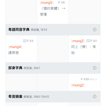
[
mung5
]
P.116
（懵的異體） →
懞懂
粵語同音字典
馮田獵, 1974
[
mung2
]
P.94
P.94
[
mung4
]
同上｛懜｝，笨
謹厚貌
拙
部身字典
馮思禹, 1967
P.438
#54113
[
mung2
]
粵音韻彙
黃錫凌, 1980 (1941)