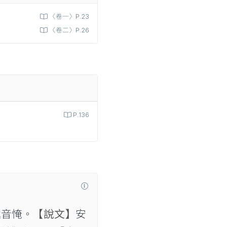
〈卷一〉P.23
〈卷二〉P.26
P.136
音㤿。
【說文】
安