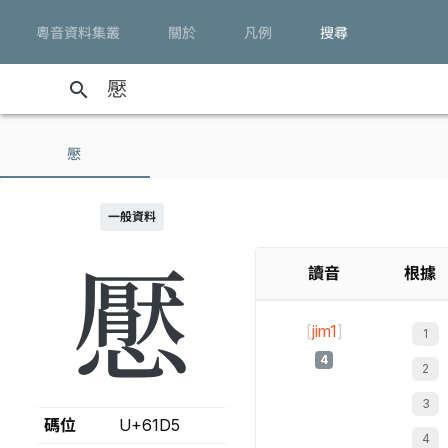
粵音資料集叢
關於
凡例
搜尋
search
懕
一般資料
懕
讀音
根據
[
jim1
]
4
碼位
U+61D5