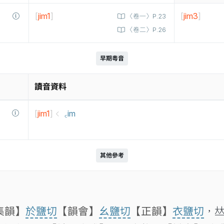
[
jim1
]
[
jim3
]
〈卷一〉P.23
〈卷二〉P.26
早期粵音
讀音資料
[
jim1
]
꜀im
其他參考
集韻】
於鹽切
【韻會】
幺鹽切
【正韻】
衣鹽切
，