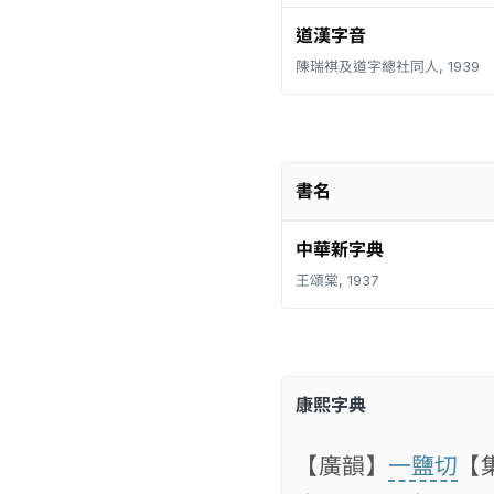
道漢字音
陳瑞祺及道字總社同人, 1939
書名
中華新字典
王頌棠, 1937
康熙字典
【廣韻】
一鹽切
【