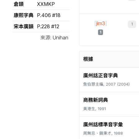
倉頡
XXMKP
康熙字典
P.406 #18
[
jim3
]
宋本廣韻
P.228 #12
1
來源: Unihan
根據
廣州話正音字典
詹伯慧主編, 2007 (2004)
商務新詞典
黃港生, 1991
廣州話標準音字彙
周無忌、饒秉才, 1988