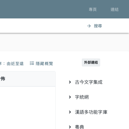
專頁
連結
搜尋
arrow_forward
外部連結
序：由近至遠
隱藏概覽
分佈
古今文字集成
字統網
漢語多功能字庫
粵典