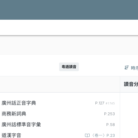
粵語讀音
時
讀音
廣州話正音字典
P.127
#1745
商務新詞典
P.253
廣州話標準音字彙
P.58
道漢字音
〈卷一〉P.23