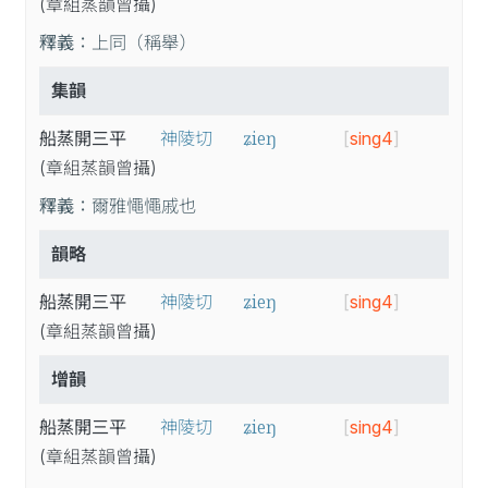
(章
組
蒸
韻
曾
攝
)
釋義：
上同（稱舉）
集韻
ʑieŋ
船蒸開三平
神陵切
[
sing4
]
(章
組
蒸
韻
曾
攝
)
釋義：
爾雅憴憴戚也
韻略
ʑieŋ
船蒸開三平
神陵切
[
sing4
]
(章
組
蒸
韻
曾
攝
)
增韻
ʑieŋ
船蒸開三平
神陵切
[
sing4
]
(章
組
蒸
韻
曾
攝
)