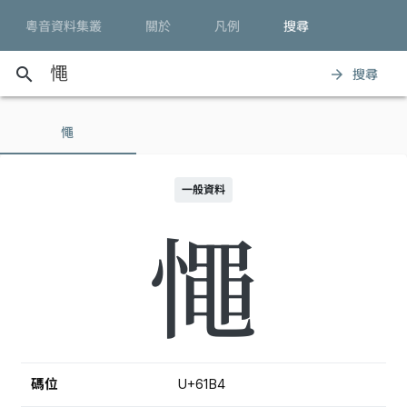
粵音資料集叢
關於
凡例
搜尋
search
搜尋
arrow_forward
憴
一般資料
憴
碼位
U+61B4