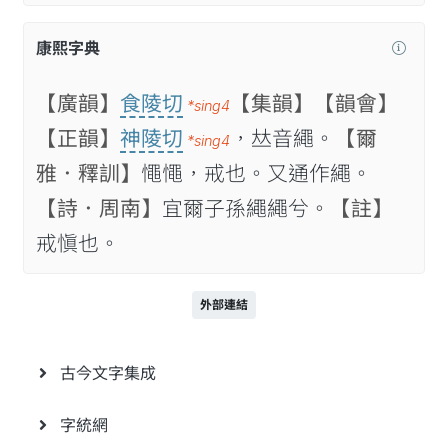
康熙字典
【廣韻】
食陵切
【集韻】
【韻會】
*sing4
【正韻】
神陵切
，𠀤音繩。
【爾
*sing4
雅．釋訓】
憴憴，戒也。又通作繩。
【詩．周南】
宜爾子孫繩繩兮。
【註】
戒愼也。
外部連結
古今文字集成
字統網