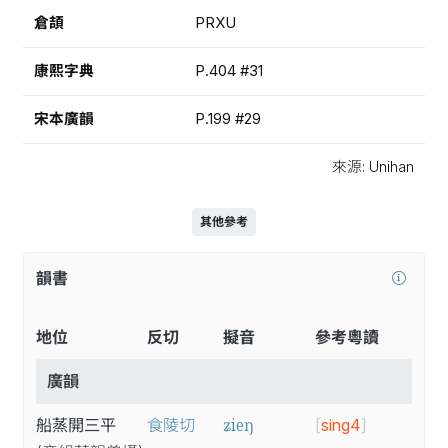
倉頡
PRXU
康熙字典
P.404 #31
宋本廣韻
P.199 #29
來源: Unihan
其他參考
韻書
地位
反切
擬音
參考粵讀
廣韻
ʑieŋ
船蒸開三平
食陵切
[
sing4
]