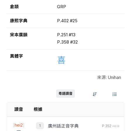
倉頡
GRP
康熙字典
P.402 #25
宋本廣韻
P.251 #13
P.358 #32
異體字
喜
來源: Unihan
粵語讀音
讀音
根據
[
hei2
]
廣州話正音字典
P.352
#4860