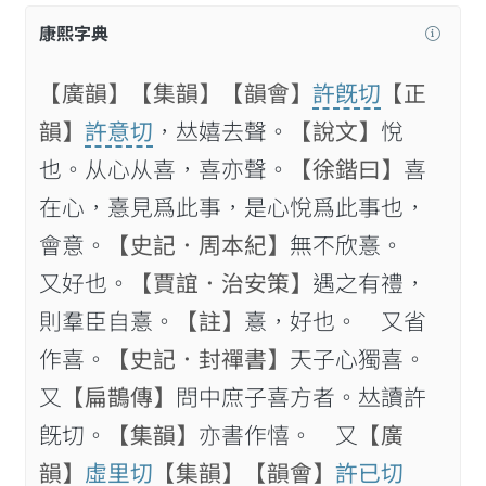
康熙字典
【廣韻】
【集韻】
【韻會】
許旣切
【正
韻】
許意切
，𠀤嬉去聲。
【說文】
悅
也。从心从喜，喜亦聲。
【徐鍇曰】
喜
在心，憙見爲此事，是心悅爲此事也，
會意。
【史記．周本紀】
無不欣憙。
又好也。
【賈誼．治安策】
遇之有禮，
則羣臣自憙。
【註】
憙，好也。 又省
作喜。
【史記．封禪書】
天子心獨喜。
又
【扁鵲傳】
問中庶子喜方者。𠀤讀許
旣切。
【集韻】
亦書作憘。 又
【廣
韻】
虛里切
【集韻】
【韻會】
許已切