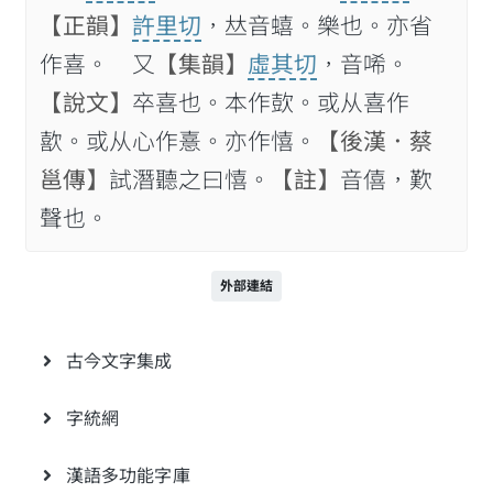
【正韻】
許里切
，𠀤音蟢。樂也。亦省
作喜。 又
【集韻】
虛其切
，音唏。
【說文】
卒喜也。本作㰻。或从喜作
歖。或从心作憙。亦作憘。
【後漢．蔡
邕傳】
試潛聽之曰憘。
【註】
音僖，歎
聲也。
外部連結
古今文字集成
字統網
漢語多功能字庫