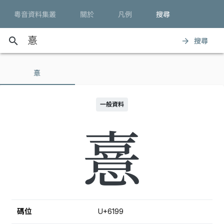
粵音資料集叢
關於
凡例
搜尋
search
搜尋
arrow_forward
憙
一般資料
憙
碼位
U+6199