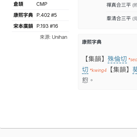
倉頡
CMP
禪真合三平
(
康熙字典
P.402 #5
羣清合三平
(
宋本廣韻
P.193 #16
來源: Unihan
康熙字典
【集韻】
殊倫切
*se
切
【集韻】
*kwing4
憌。