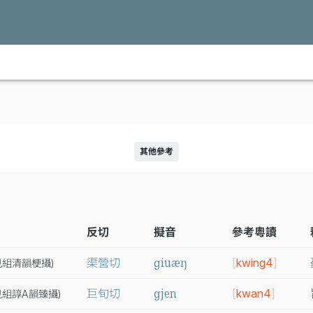
其他參考
反切
擬音
參考粵讀
ɡiuæŋ
渠營切
[
kwing4
]
見
組
清
韻
梗
攝
)
ɡjen
巨旬切
[
kwan4
]
見
組
諄A
韻
臻
攝
)