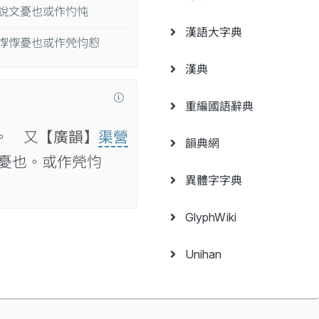
說文憂也或作㣿忳
漢語大字典
惸惸憂也或作焭𢗋憌
漢典
重編國語辭典
。 又
【廣韻】
渠營
韻典網
憂也。或作焭𢗋
異體字字典
GlyphWiki
Unihan