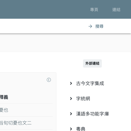
專頁
連結
搜尋
arrow_forward
外部連結
古今文字集成
釋義
字統網
憂也
漢語多功能字庫
旨旬切憂也文二
粵典