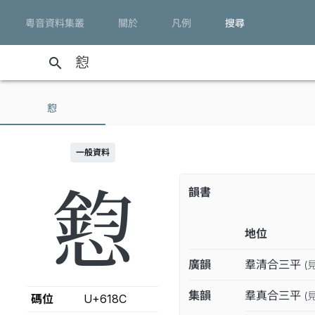
粵音資料集叢
關於
凡例
搜尋
search
憌
一般資料
憌
韻書
地位
廣韻
羣清合三平
(
集韻
羣真合三平
(
碼位
U+618C