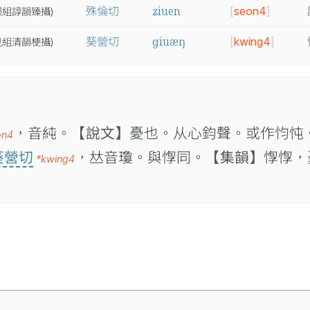
ʑiuen
殊倫切
[
seon4
]
照
組
諄
韻
臻
攝
)
ɡiuæŋ
葵營切
[
kwing4
]
見
組
清
韻
梗
攝
)
，音純。
【說文】
憂也。从心鈞聲。或作𢗋忳
on4
葵營切
，𠀤音瓊。與惸同。
【集韻】
惸惸，
*kwing4