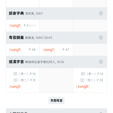
部身字典
馮思禹, 1967
[
cung1
]
P.3
#1113
粵音韻彙
黃錫凌, 1980 (1941)
[
cung1
]
[
zung1
]
P.48
P.47
道漢字音
陳瑞祺及道字總社同人, 1939
〈卷一〉P.14
〈卷一〉P.14
〈卷二〉P.12
〈卷二〉P.32
[
cung1
]
[
zong6
]
早期粵音