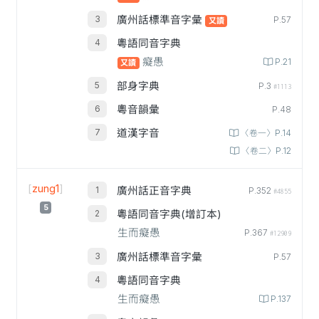
廣州話標準音字彙
P.57
又讀
粵語同音字典
癡愚
P.21
又讀
部身字典
P.3
#1113
粵音韻彙
P.48
道漢字音
〈卷一〉P.14
〈卷二〉P.12
[
zung1
]
廣州話正音字典
P.352
#4855
5
粵語同音字典(增訂本)
生而癡愚
P.367
#12909
廣州話標準音字彙
P.57
粵語同音字典
生而癡愚
P.137