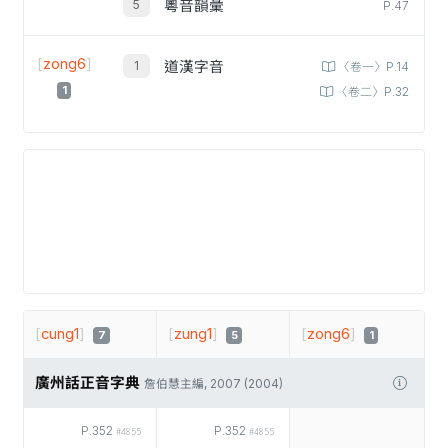
粵音韻彙
P.47
[
zong6
]
道漢字音
〈卷一〉P.14
1
〈卷二〉P.32
[
cung1
]
[
zung1
]
[
zong6
]
7
5
1
廣州話正音字典
詹伯慧主編, 2007 (2004)
P.352
P.352
#4855
#4855