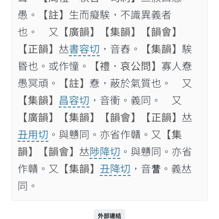
愚。
【註】
生而癡騃，不識異義者
也。 又
【廣韻】
【集韻】
【韻會】
【正韻】
𠀤
書容切
，音舂。
【集韻】
騃
昬也。或作憧。
【禮．哀公問】
寡人憃
愚冥頑。
【註】
憃，蔽於氣質也。 又
【集韻】
昌容切
，音衝。義同。 又
【廣韻】
【集韻】
【韻會】
【正韻】
𠀤
丑用切
。與戇同。亦省作贛。又
【集
韻】
【韻會】
𠀤
陟降切
。與戇同。亦省
作贛。又
【集韻】
丑降切
，音𥈄。義𠀤
同。
外部連結