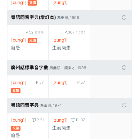
[
cung1
]
[
zung1
]
又讀
粵語同音字典(增訂本)
馮田獵, 1996
P.52
P.367
#01830
#12909
[
cung1
]
[
zung1
]
又讀
癡愚
生而癡愚
廣州話標準音字彙
周無忌、饒秉才, 1988
[
cung1
]
[
zung1
]
P.57
P.57
又讀
粵語同音字典
馮田獵, 1974
[
cung1
]
[
zung1
]
P.21
P.137
生而癡愚
又讀
癡愚