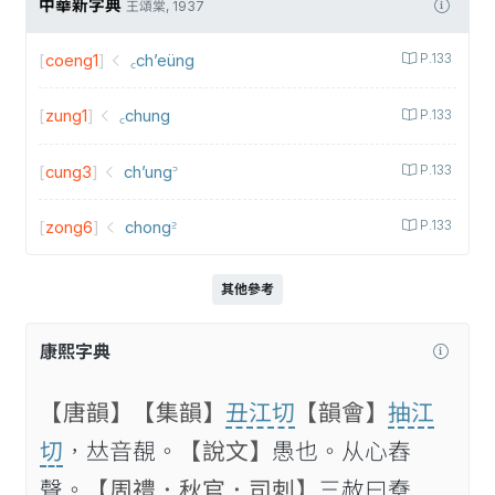
中華新字典
王頌棠, 1937
[
coeng1
]
꜀ch’eüng
P.133
[
zung1
]
꜀chung
P.133
[
cung3
]
ch’ung꜄
P.133
[
zong6
]
chong꜅
P.133
其他參考
康熙字典
【唐韻】
【集韻】
丑江切
【韻會】
抽江
切
，𠀤音䚎。
【說文】
愚也。从心舂
聲。
【周禮．秋官．司刺】
三赦曰憃