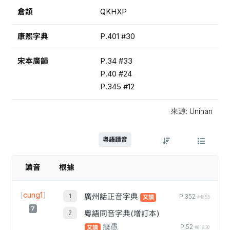
倉頡
QKHXP
康熙字典
P.401 #30
宋本廣韻
P.34 #33
P.40 #24
P.345 #12
來源: Unihan
粵語讀音
讀音
根據
[
cung1
]
廣州話正音字典
P.352
又讀
#4855
7
粵語同音字典(增訂本)
癡愚
P.52
又讀
#01830