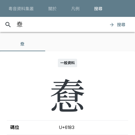
粵音資料集叢
關於
凡例
搜尋
search
搜尋
arrow_forward
憃
一般資料
憃
碼位
U+6183