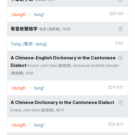
[
dung6
]
tung꜅
P.133
粵音依聲檢字
馮漢 (馮師韓), 1935
Tung (粵拼: dung)
P.50
A Chinese-English Dictionary in the Cantonese
Dialect
Ernest John Eitel (歐德理), Immanuel Gottlieb Genähr
(葉道勝), 1910
[
dung6
]
tung꜅
P.1217
A Chinese Dictionary in the Cantonese Dialect
Ernest John Eitel (歐德理), 1877
[
dung6
]
tung꜅
P.873