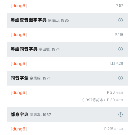
[
dung6
]
P.57
粵語查音識字字典
陳岫山, 1985
[
dung6
]
P.118
粵語同音字典
馮田獵, 1974
[
dung6
]
P.29
同音字彙
余秉昭, 1971
[
dung6
]
P.26
#0521
〈1997修訂本〉P.30
#0521
部身字典
馮思禹, 1967
[
dung6
]
P.215
#31241