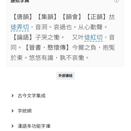
康熙字典
【唐韻】
【集韻】
【韻會】
【正韻】
𠀤
徒弄切
，音洞。哀過也。从心動聲。
【論語】
子哭之慟。 又叶
徒紅切
，音
同。
【晉書．愍懷傳】
今爾之負，抱冤
於東。悠悠有識，孰不哀慟。
外部連結
古今文字集成
字統網
漢語多功能字庫