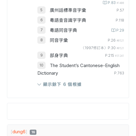
P.83
#1400
廣州話標準音字彙
P.57
粵語查音識字字典
P.118
粵語同音字典
P.29
同音字彙
P.26
#0521
〈1997修訂本〉P.30
#0521
部身字典
P.215
#31241
The Student’s Cantonese-English
Dictionary
P.763
顯示餘下 6 個根據
[
dung6
]
16