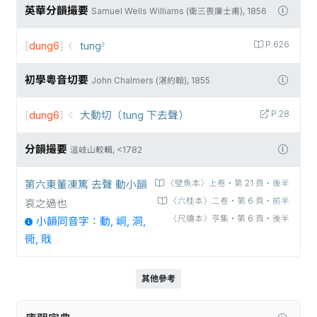
英華分韻撮要
Samuel Wells Williams (衛三畏廉士甫), 1856
[
dung6
]
tung꜅
P.626
初學粵音切要
John Chalmers (湛約翰), 1855
[
dung6
]
大動切（tung 下去聲）
P.28
分韻撮要
溫岐山較輯, <1782
第六東董凍篤 去聲 動小韻
〈壁魚本〉上卷‧第 21 頁‧後半
〈六桂本〉二卷‧第 6 頁‧前半
哀之過也
〈尺牘本〉亨集‧第 6 頁‧後半
小韻同音字：動, 峒, 洞,
衕, 戙
其他參考