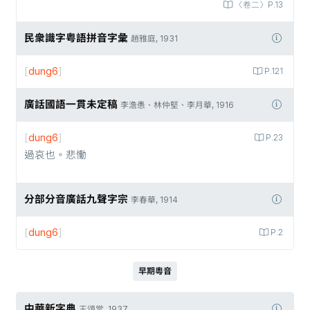
〈卷二〉P.13
民衆識字粤語拼音字彙
趙雅庭, 1931
[
dung6
]
P.121
廣話國語一貫未定稿
李澹愚、林仲堅、李月華, 1916
[
dung6
]
P.23
過哀也。悲慟
分部分音廣話九聲字宗
李春華, 1914
[
dung6
]
P.2
早期粵音
中華新字典
王頌棠, 1937