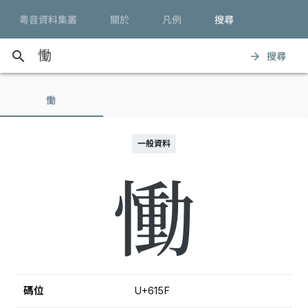
粵音資料集叢
關於
凡例
搜尋
search
搜尋
arrow_forward
慟
一般資料
慟
碼位
U+615F