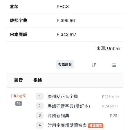
倉頡
PHGS
康熙字典
P.399 #6
宋本廣韻
P.343 #17
來源: Unihan
粵語讀音
讀音
根據
[
dung6
]
廣州話正音字典
P.127
#1739
16
粵語同音字典(增訂本)
P.74
#02544
商務新詞典
P.251
常用字廣州話讀音表
建議讀音