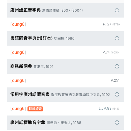
廣州話正音字典
詹伯慧主編, 2007 (2004)
[
dung6
]
P.127
#1739
粵語同音字典(增訂本)
馮田獵, 1996
[
dung6
]
P.74
#02544
商務新詞典
黃港生, 1991
[
dung6
]
P.251
常用字廣州話讀音表
香港教育署語文教育學院中文系, 1992
[
dung6
]
P.83
建議讀音
#1400
廣州話標準音字彙
周無忌、饒秉才, 1988