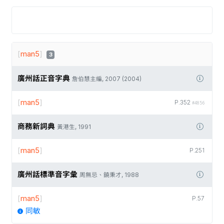
[
man5
]
3
廣州話正音字典
詹伯慧主編, 2007 (2004)
[
man5
]
P.352
#4856
商務新詞典
黃港生, 1991
[
man5
]
P.251
廣州話標準音字彙
周無忌、饒秉才, 1988
[
man5
]
P.57
同敏