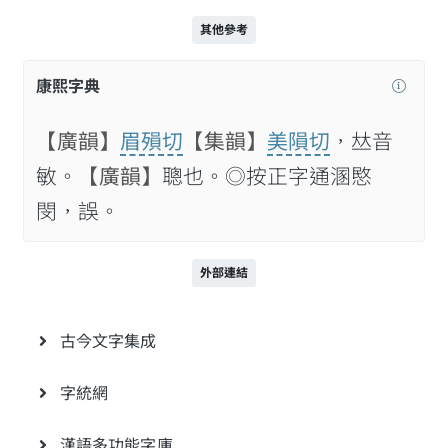
其他參考
康熙字典
【廣韻】
眉殞切
【集韻】
美隕切
，𠀤音
敏。
【廣韻】
聰也。◎按正字通溷愍
閔，誤。
外部連結
古今文字集成
字統網
漢語多功能字庫