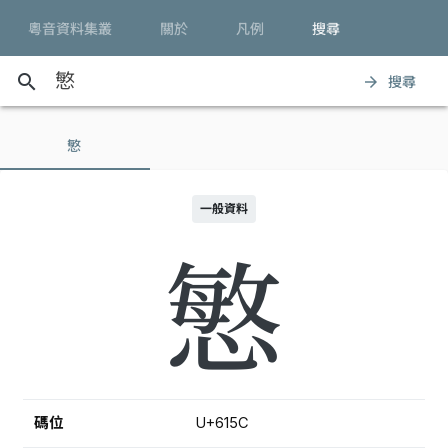
粵音資料集叢
關於
凡例
搜尋
search
搜尋
arrow_forward
慜
一般資料
慜
碼位
U+615C