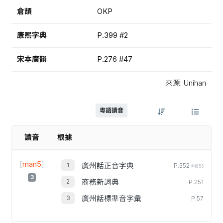
倉頡
OKP
康熙字典
P.399 #2
宋本廣韻
P.276 #47
來源: Unihan
粵語讀音
讀音
根據
[
man5
]
廣州話正音字典
P.352
#4856
3
商務新詞典
P.251
廣州話標準音字彙
P.57