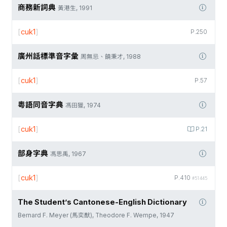
商務新詞典
黃港生, 1991
[
cuk1
]
P.250
廣州話標準音字彙
周無忌、饒秉才, 1988
[
cuk1
]
P.57
粵語同音字典
馮田獵, 1974
[
cuk1
]
P.21
部身字典
馮思禹, 1967
[
cuk1
]
P.410
#51445
The Student’s Cantonese-English Dictionary
Bernard F. Meyer (馬奕猷), Theodore F. Wempe, 1947