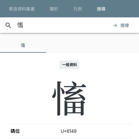
粵音資料集叢
關於
凡例
搜尋
search
搜尋
arrow_forward
慉
一般資料
慉
碼位
U+6149