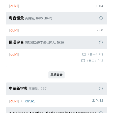
[
cuk1
]
P.64
粵音韻彙
黃錫凌, 1980 (1941)
[
cuk1
]
P.50
道漢字音
陳瑞祺及道字總社同人, 1939
[
cuk1
]
〈卷一〉P.3
〈卷二〉P.12
早期粵音
中華新字典
王頌棠, 1937
[
cuk1
]
ch’uk꜆
P.132