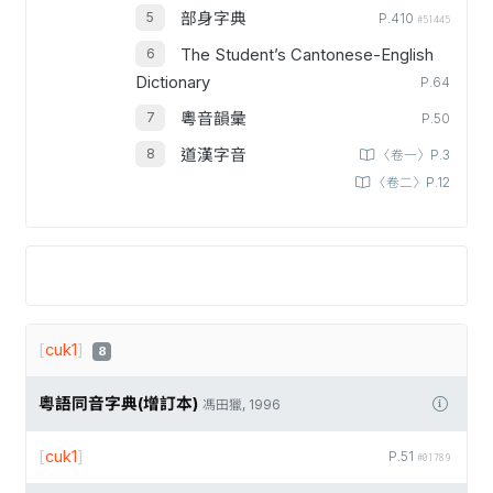
部身字典
P.410
#51445
The Student’s Cantonese-English
Dictionary
P.64
粵音韻彙
P.50
道漢字音
〈卷一〉P.3
〈卷二〉P.12
[
cuk1
]
8
粵語同音字典(增訂本)
馮田獵, 1996
[
cuk1
]
P.51
#01789