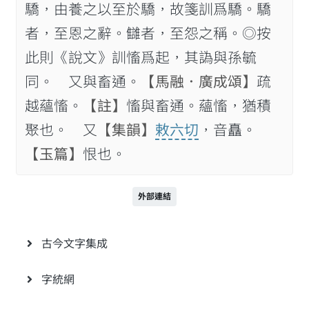
驕，由養之以至於驕，故箋訓爲驕。驕
者，至恩之辭。讎者，至怨之稱。◎按
此則《說文》訓慉爲起，其譌與孫毓
同。 又與畜通。
【馬融．廣成頌】
疏
越蘊慉。
【註】
慉與畜通。蘊慉，猶積
聚也。 又
【集韻】
敕六切
，音矗。
【玉篇】
恨也。
外部連結
古今文字集成
字統網