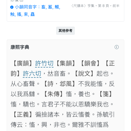
〈尺牘本〉亨集‧第 8 頁‧前半
小韻同音字：畜, 蓄, 觸,
触, 搐, 束, 矗
其他參考
康熙字典
【廣韻】
許竹切
【集韻】
【韻會】
【正
韵】
許六切
，𠀤音畜。
【說文】
起也。
从心畜聲。
【詩．邶風】
不我能慉，反
以我爲讎。
【朱傳】
慉，養也。
【箋】
慉，驕也。言君子不能以恩驕樂我也。
【正義】
徧撿諸本，皆云慉養。孫毓引
傳云：慉，興，非也。爾雅不訓慉爲