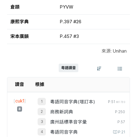
倉頡
PYVW
康熙字典
P.397 #26
宋本廣韻
P.457 #3
來源: Unihan
粵語讀音
讀音
根據
[
cuk1
]
粵語同音字典(增訂本)
P.51
#01789
8
商務新詞典
P.250
廣州話標準音字彙
P.57
粵語同音字典
P.21