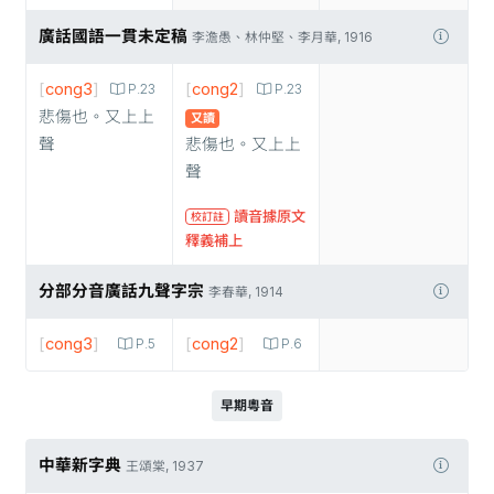
廣話國語一貫未定稿
李澹愚、林仲堅、李月華, 1916
[
cong3
]
[
cong2
]
P.23
P.23
悲傷也。又上上
又讀
聲
悲傷也。又上上
聲
讀音據原文
校訂註
釋義補上
分部分音廣話九聲字宗
李春華, 1914
[
cong3
]
[
cong2
]
P.5
P.6
早期粵音
中華新字典
王頌棠, 1937