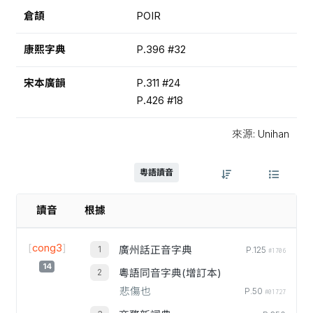
倉頡
POIR
康熙字典
P.396 #32
宋本廣韻
P.311 #24
P.426 #18
來源: Unihan
粵語讀音
讀音
根據
[
cong3
]
廣州話正音字典
P.125
#1706
14
粵語同音字典(增訂本)
悲傷也
P.50
#01727