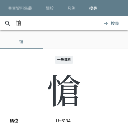
粵音資料集叢
關於
凡例
搜尋
search
搜尋
arrow_forward
愴
一般資料
愴
碼位
U+6134