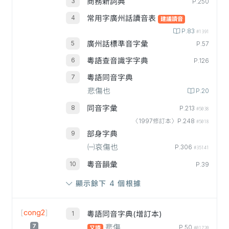
商務新詞典
P.250
常用字廣州話讀音表
建議讀音
P.83
#1391
廣州話標準音字彙
P.57
粵語查音識字字典
P.126
粵語同音字典
悲傷也
P.20
同音字彙
P.213
#5038
〈1997修訂本〉P.248
#5018
部身字典
㈠哀傷也
P.306
#35141
粵音韻彙
P.39
顯示餘下 4 個根據
[
cong2
]
粵語同音字典(增訂本)
7
悲傷
P.50
又讀
#01720