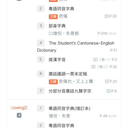
粵語同音字典
悲傷
P.20
又讀
部身字典
㈡愴怳，失意貌
P.306
#35141
The Student’s Cantonese-English
Dictionary
P.51
道漢字音
〈卷一〉P.3
〈卷二〉P.32
廣話國語一貫未定稿
悲傷也。又上上聲
P.23
又讀
分部分音廣話九聲字宗
P.6
[
coeng2
]
粵語同音字典(增訂本)
2
愴怳，失意
P.46
#01587
粵語同音字典