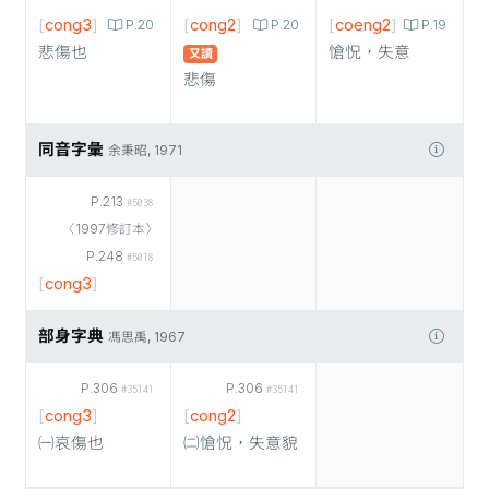
[
cong3
]
[
cong2
]
[
coeng2
]
P.20
P.20
P.19
悲傷也
愴怳，失意
又讀
悲傷
同音字彙
余秉昭, 1971
P.213
#5038
〈1997修訂本〉
P.248
#5018
[
cong3
]
部身字典
馮思禹, 1967
P.306
P.306
#35141
#35141
[
cong3
]
[
cong2
]
㈠哀傷也
㈡愴怳，失意貌