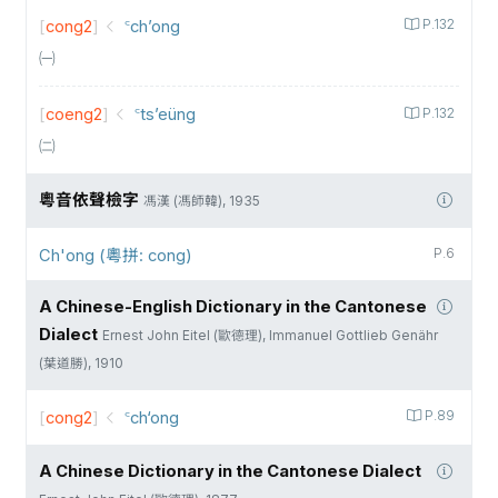
[
cong2
]
꜂ch’ong
P.132
㈠
[
coeng2
]
꜂ts’eüng
P.132
㈡
粵音依聲檢字
馮漢 (馮師韓), 1935
Ch'ong (粵拼: cong)
P.6
A Chinese-English Dictionary in the Cantonese
Dialect
Ernest John Eitel (歐德理), Immanuel Gottlieb Genähr
(葉道勝), 1910
[
cong2
]
꜂ch‘ong
P.89
A Chinese Dictionary in the Cantonese Dialect