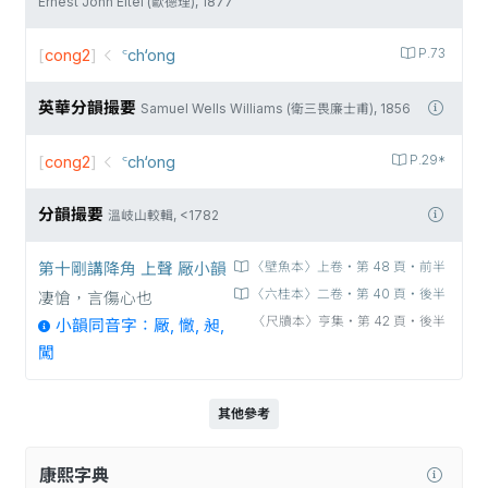
Ernest John Eitel (歐德理), 1877
[
cong2
]
꜂ch‘ong
P.73
英華分韻撮要
Samuel Wells Williams (衛三畏廉士甫), 1856
[
cong2
]
꜂ch‘ong
P.29*
分韻撮要
溫岐山較輯, <1782
第十剛講降角 上聲 厰小韻
〈壁魚本〉上卷‧第 48 頁‧前半
〈六桂本〉二卷‧第 40 頁‧後半
凄愴，言傷心也
〈尺牘本〉亨集‧第 42 頁‧後半
小韻同音字：厰, 𢠵, 昶,
闖
其他參考
康熙字典