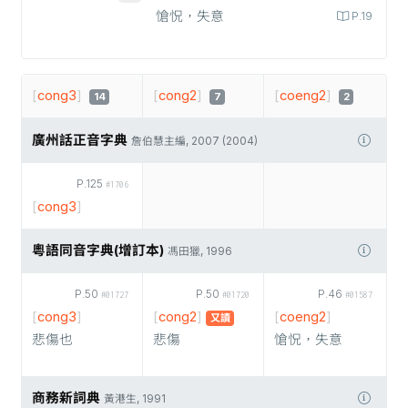
愴怳，失意
P.19
[
cong3
]
[
cong2
]
[
coeng2
]
14
7
2
廣州話正音字典
詹伯慧主編, 2007 (2004)
P.125
#1706
[
cong3
]
粵語同音字典(增訂本)
馮田獵, 1996
P.50
P.50
P.46
#01727
#01720
#01587
[
cong3
]
[
cong2
]
[
coeng2
]
又讀
悲傷也
悲傷
愴怳，失意
商務新詞典
黃港生, 1991