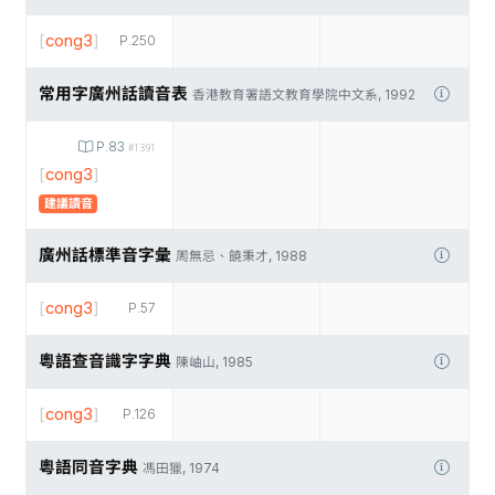
[
cong3
]
P.250
常用字廣州話讀音表
香港教育署語文教育學院中文系, 1992
P.83
#1391
[
cong3
]
建議讀音
廣州話標準音字彙
周無忌、饒秉才, 1988
[
cong3
]
P.57
粵語查音識字字典
陳岫山, 1985
[
cong3
]
P.126
粵語同音字典
馮田獵, 1974