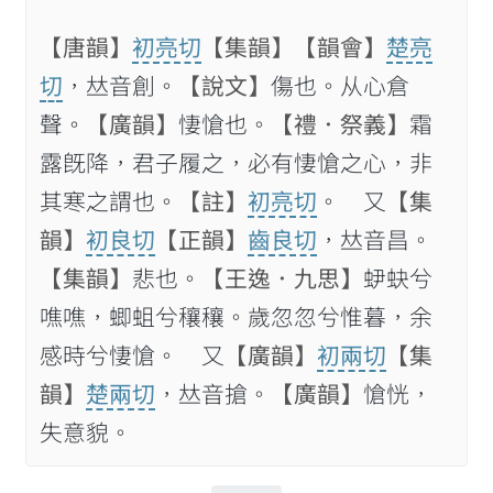
【唐韻】
初亮切
【集韻】
【韻會】
楚亮
切
，𠀤音創。
【說文】
傷也。从心倉
聲。
【廣韻】
悽愴也。
【禮．祭義】
霜
露旣降，君子履之，必有悽愴之心，非
其寒之謂也。
【註】
初亮切
。 又
【集
韻】
初良切
【正韻】
齒良切
，𠀤音昌。
【集韻】
悲也。
【王逸．九思】
𧉅蚗兮
噍噍，蝍蛆兮穰穰。歲忽忽兮惟暮，余
感時兮悽愴。 又
【廣韻】
初兩切
【集
韻】
楚兩切
，𠀤音搶。
【廣韻】
愴恍，
失意貌。