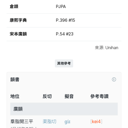
倉頡
PJPA
康熙字典
P.396 #15
宋本廣韻
P.54 #23
來源: Unihan
其他參考
韻書
地位
反切
擬音
參考粵讀
廣韻
ɡiɪ
羣脂開三平
渠脂切
[
kei4
]