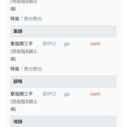
(見
組
脂B
韻
止
攝
)
釋義：
畏也敬也
集韻
ɡiɪ
羣脂開三平
渠伊切
[
kei4
]
(見
組
脂B
韻
止
攝
)
釋義：
畏也敬也
韻略
ɡiɪ
羣脂開三平
渠伊切
[
kei4
]
(見
組
脂B
韻
止
攝
)
增韻