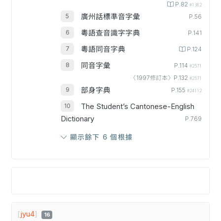
P.82
#1382
廣州話標準音字彙
P.56
粵語查音識字字典
P.141
粵語同音字典
P.124
同音字彙
P.114
#2571
〈1997修訂本〉P.132
#2571
部身字典
P.155
#24112
The Student’s Cantonese-English
Dictionary
P.769
顯示餘下 6 個根據
[
jyu4
]
16