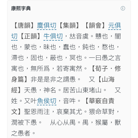
康熙字典
【唐韻】
麌俱切
【集韻】
【韻會】
元俱
切
【正韻】
牛俱切
，𠀤音虞。戇也，闇
也，蒙也，昧也，蠢也，鈍也，愗也，
滯也，固也，蔽也，冥也。一曰愚之言
寓也，無所爲，若寄寓然。
【荀子．修
身篇】
非是是非之謂愚。 又
【山海
經】
天愚，神名。居苦山東堵山。 又
姓。又叶
魚侯切
，音吽。
【華竅自責
文】
聖恩雨注，哀棄其尤。猥命草對，
潤被下愚。 从心从禺。禺，猴屬，獸
之愚者。