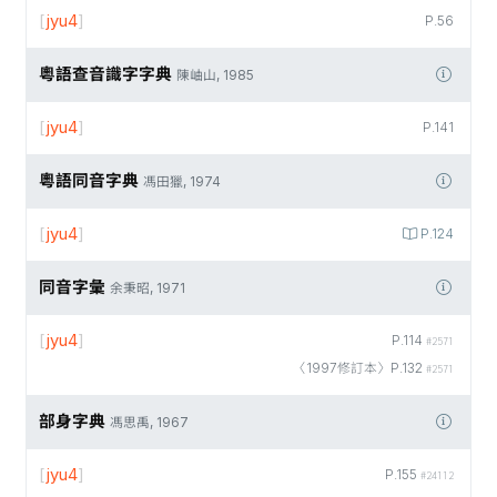
[
jyu4
]
P.56
粵語查音識字字典
陳岫山, 1985
[
jyu4
]
P.141
粵語同音字典
馮田獵, 1974
[
jyu4
]
P.124
同音字彙
余秉昭, 1971
[
jyu4
]
P.114
#2571
〈1997修訂本〉P.132
#2571
部身字典
馮思禹, 1967
[
jyu4
]
P.155
#24112