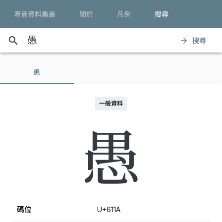
粵音資料集叢
關於
凡例
搜尋
search
搜尋
arrow_forward
愚
一般資料
愚
碼位
U+611A