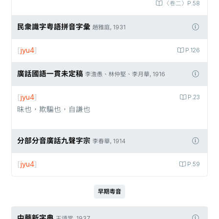
〈卷二〉P.58
民衆識字粤語拼音字彙
趙雅庭, 1931
[
jyu4
]
P.126
廣話國語一貫未定稿
李澹愚、林仲堅、李月華, 1916
[
jyu4
]
P.23
昧也，欺騙也，自謙也
分部分音廣話九聲字宗
李春華, 1914
[
jyu4
]
P.59
早期粵音
中華新字典
王頌棠, 1937