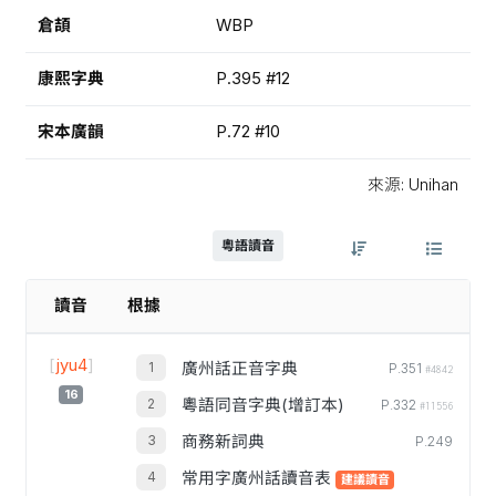
倉頡
WBP
康熙字典
P.395 #12
宋本廣韻
P.72 #10
來源: Unihan
粵語讀音
讀音
根據
[
jyu4
]
廣州話正音字典
P.351
#4842
16
粵語同音字典(增訂本)
P.332
#11556
商務新詞典
P.249
常用字廣州話讀音表
建議讀音