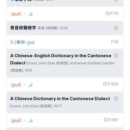
[
jyu4
]
꜁ü
P.131
粵音依聲檢字
馮漢 (馮師韓), 1935
Ü (粵拼: jyu)
P.50
A Chinese-English Dictionary in the Cantonese
Dialect
Ernest John Eitel (歐德理), Immanuel Gottlieb Genähr
(葉道勝), 1910
[
jyu4
]
꜁ü
P.1236
A Chinese Dictionary in the Cantonese Dialect
Ernest John Eitel (歐德理), 1877
[
jyu4
]
꜁ü
P.887