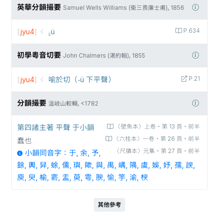
英華分韻撮要
Samuel Wells Williams (衛三畏廉士甫), 1856
[
jyu4
]
꜁ü
P.634
初學粵音切要
John Chalmers (湛約翰), 1855
[
jyu4
]
喻於切（-ü 下平聲）
P.21
分韻撮要
溫岐山較輯, <1782
第四諸主著 平聲 于小韻
〈壁魚本〉上卷‧第 13 頁‧前半
〈六桂本〉一卷‧第 26 頁‧前半
蠢也
〈尺牘本〉元集‧第 27 頁‧前半
小韻同音字：于, 余, 予,
餘, 輿, 舁, 蜍, 儒, 璵, 歟, 與, 禺, 嵎, 隅, 虞, 娛, 妤, 孺, 諛,
庾, 臾, 榆, 窬, 盂, 萸, 雩, 腴, 愉, 竽, 渝, 楰
其他參考