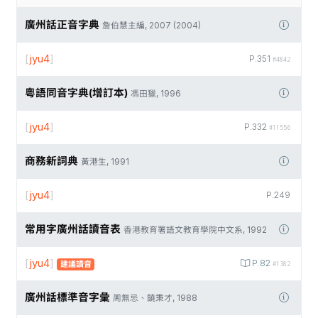
廣州話正音字典
詹伯慧主編, 2007 (2004)
[
jyu4
]
P.351
#4842
粵語同音字典(增訂本)
馮田獵, 1996
[
jyu4
]
P.332
#11556
商務新詞典
黃港生, 1991
[
jyu4
]
P.249
常用字廣州話讀音表
香港教育署語文教育學院中文系, 1992
[
jyu4
]
P.82
建議讀音
#1382
廣州話標準音字彙
周無忌、饒秉才, 1988