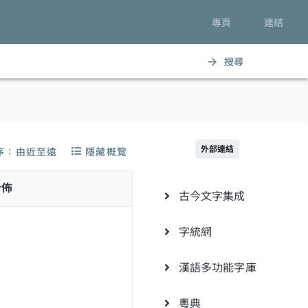
專頁
連結
搜尋
arrow_forward
外部連結
序：由近至遠
隱藏概覽
分佈
古今文字集成
字統網
漢語多功能字庫
粵典