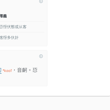
釋義
㤍㤉伏態或从客
愘㤉多㐲計
切
，音䶗。㤍
*kaa1