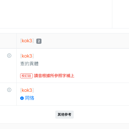
[
kok3
]
2
[
kok3
]
愙的異體
讀音根據所參照字補上
校訂註
[
kok3
]
同恪
其他參考