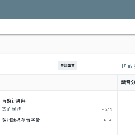
粵語讀音
時
讀音
商務新詞典
愙的異體
P.249
廣州話標準音字彙
P.56