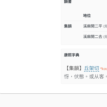
韻書
地位
集韻
溪麻開二平
(
溪麻開二去
(
康熙字典
【集韻】
丘架切
*ka
㤉，伏態。或从客