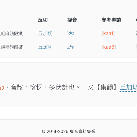
反切
擬音
參考粵讀
kʰa
丘加切
[
kaa1
]
見
組
麻
韻
假
攝
)
kʰa
丘駕切
[
kaa3
]
見
組
禡
韻
假
攝
)
，音髂。愘㤉，多伏計也。 又
【集韻】
丘加
a3
。
© 2014-2026 粵音資料集叢