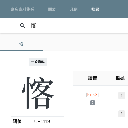
粵音資料集叢
關於
凡例
搜尋
search
愘
一般資料
愘
讀音
根據
[
kok3
]
2
碼位
U+6118