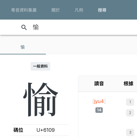
粵音資料集叢
關於
凡例
搜尋
search
愉
一般資料
愉
讀音
根據
[
jyu4
]
14
碼位
U+6109