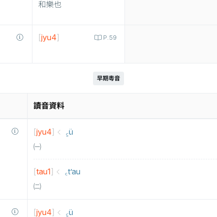
和樂也
[
jyu4
]
P.59
早期粵音
讀音資料
[
jyu4
]
꜁ü
㈠
[
tau1
]
꜀t’au
㈡
[
jyu4
]
꜁ü