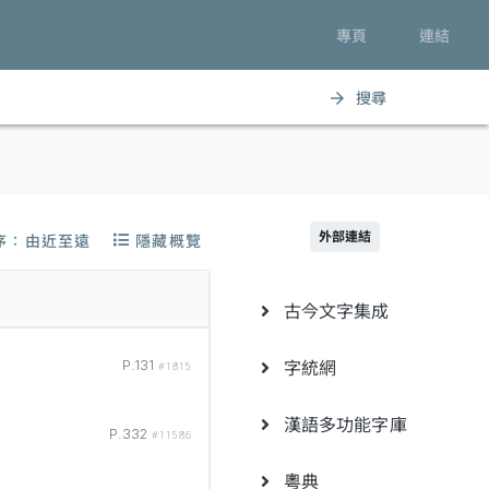
專頁
連結
搜尋
arrow_forward
外部連結
序：由近至遠
隱藏概覽
古今文字集成
字統網
P.131
#1815
漢語多功能字庫
P.332
#11586
粵典