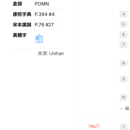
倉頡
POMN
康熙字典
P.394 #4
宋本廣韻
P.76 #27
異體字
愈
來源: Unihan
顯
[
tau1
]