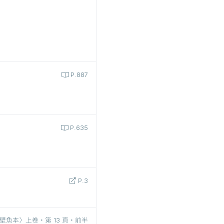
P.887
P.635
P.3
壁魚本〉上卷‧第 13 頁‧前半