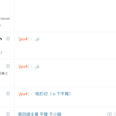
manuel
0
n
[
jyu4
]
꜁ü
77
[
jyu4
]
꜁ü
衛三畏廉士
[
jyu4
]
喻於切（-ü 下平聲）
第四諸主著 平聲 于小韻
〈