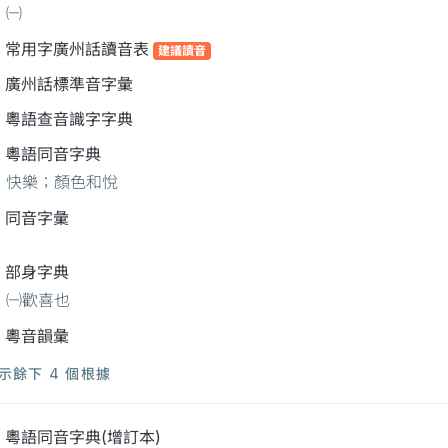
㈠
常用字廣州話讀音表
建議讀音
廣州話標準音字彙
粵語查音識字字典
粵語同音字典
快樂；顏色和悅
同音字彙
部身字典
㈠歡喜也
粵音韻彙
示餘下 4 個根據
粵語同音字典(增訂本)