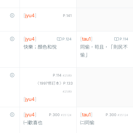
[
jyu4
]
P.141
[
jyu4
]
[
tau1
]
P.124
P.114
快樂；顏色和悅
同偷，苟且，「則民不
愉」
P.114
#2589
〈1997修訂本〉P.133
#2589
[
jyu4
]
[
jyu4
]
[
tau1
]
P.300
P.300
#35124
#35124
㈠歡喜也
㈡同偷