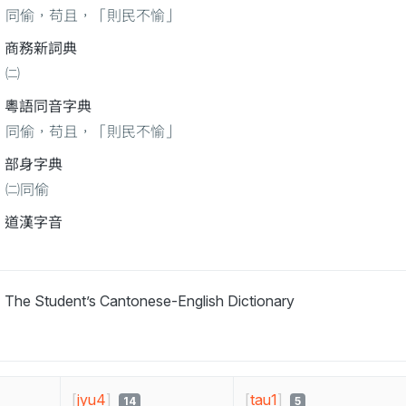
同偷，苟且，「則民不愉」
商務新詞典
㈡
粵語同音字典
同偷，苟且，「則民不愉」
部身字典
㈡同偷
道漢字音
The Student’s Cantonese-English Dictionary
[
jyu4
]
[
tau1
]
14
5