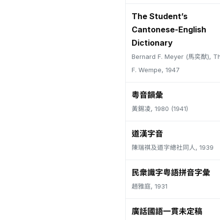
The Student’s
Cantonese-English
Dictionary
Bernard F. Meyer (馬奕猷), T
F. Wempe, 1947
粵音韻彙
黃錫凌, 1980 (1941)
道漢字音
陳瑞祺及道字總社同人, 1939
民衆識字粤語拼音字彙
趙雅庭, 1931
廣話國語一貫未定稿