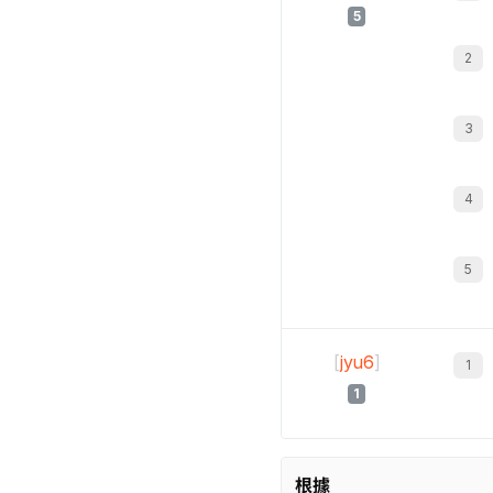
5
[
jyu6
]
1
根據