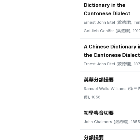
Dictionary in the
Cantonese Dialect
Ernest John Eitel (歐德理), Im
Gottlieb Genähr (葉道勝), 191
A Chinese Dictionary i
the Cantonese Dialect
Ernest John Eitel (歐德理), 18
英華分韻撮要
Samuel Wells Williams (
甫), 1856
初學粵音切要
John Chalmers (湛約翰), 1855
分韻撮要