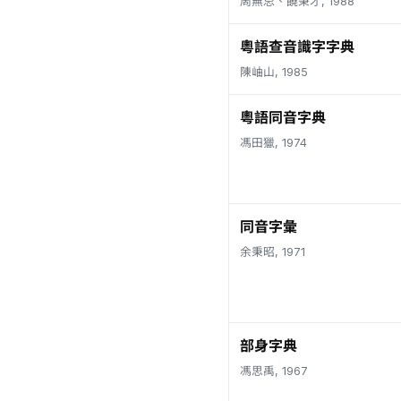
周無忌、饒秉才, 1988
粵語查音識字字典
陳岫山, 1985
粵語同音字典
馮田獵, 1974
同音字彙
余秉昭, 1971
部身字典
馮思禹, 1967