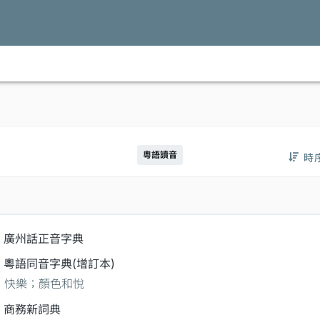
粵語讀音
時
廣州話正音字典
粵語同音字典(增訂本)
快樂；顏色和悅
商務新詞典