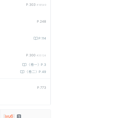
P.303
#10549
P.248
P.114
P.300
#35124
〈卷一〉P.3
〈卷二〉P.49
P.773
[
jyu6
]
1