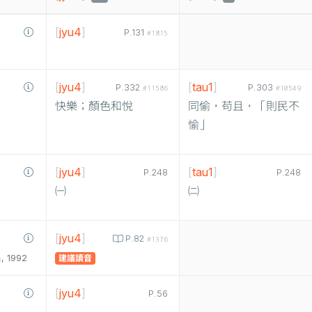
[
jyu4
]
P.131
#1815
[
jyu4
]
[
tau1
]
P.332
P.303
#11586
#10549
快樂；顏色和悅
同偷，苟且，「則民不
愉」
[
jyu4
]
[
tau1
]
P.248
P.248
㈠
㈡
[
jyu4
]
P.82
#1376
1992
建議讀音
[
jyu4
]
P.56