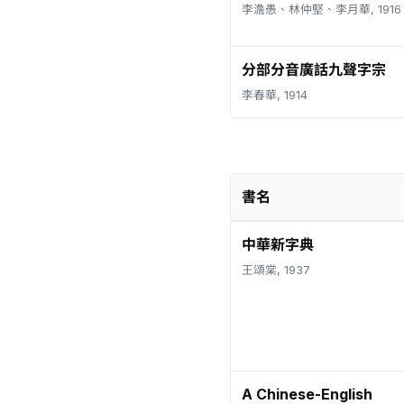
李澹愚、林仲堅、李月華, 1916
分部分音廣話九聲字宗
李春華, 1914
書名
中華新字典
王頌棠, 1937
A Chinese-English