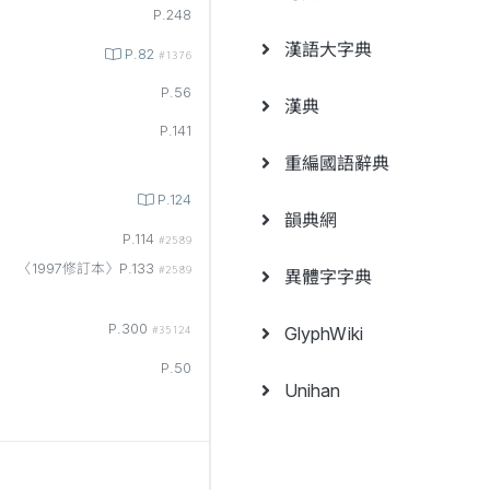
P.248
漢語大字典
P.82
#1376
P.56
漢典
P.141
重編國語辭典
P.124
韻典網
P.114
#2589
〈1997修訂本〉P.133
#2589
異體字字典
P.300
GlyphWiki
#35124
P.50
Unihan