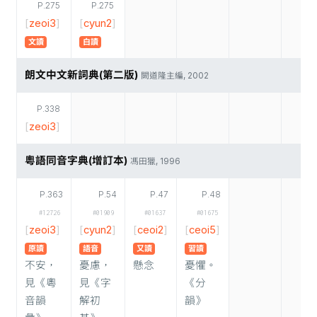
P.275
P.275
[
zeoi3
]
[
cyun2
]
文讀
白讀
朗文中文新詞典(第二版)
闕道隆主編, 2002
P.338
[
zeoi3
]
粵語同音字典(增訂本)
馮田獵, 1996
P.363
P.54
P.47
P.48
#12726
#01909
#01637
#01675
[
zeoi3
]
[
cyun2
]
[
ceoi2
]
[
ceoi5
]
原讀
語音
又讀
習讀
不安，
憂慮，
懸念
憂懼。
見《粵
見《字
《分
音韻
解初
韻》