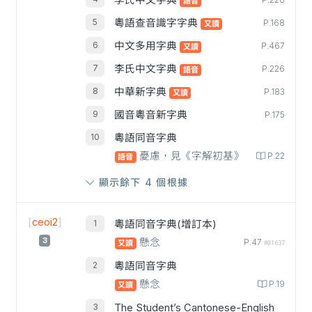
李氏中文字典
P.226
語音
粵語查音識字字典
P.168
又讀
中文多用字典
P.467
又讀
李氏中文字典
P.226
語音
中華新字典
P.183
又讀
國音粵音新字典
P.175
粵語同音字典
憂慮，見《字解初基》
P.22
語音
顯示餘下 4 個根據
[
ceoi2
]
粵語同音字典(增訂本)
3
懸念
P.47
又讀
#01637
粵語同音字典
懸念
P.19
又讀
The Student’s Cantonese-English