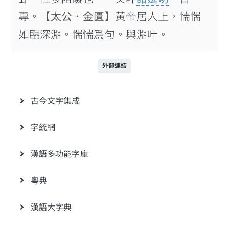
專。
【太公．金匱】
黃帝居人上，惴惴
如臨深淵。惴惴爲句。與淵叶。
外部連結
古今文字集成
字統網
漢語多功能字庫
粵典
漢語大字典