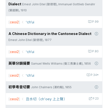
Dialect
Ernest John Eitel (歐德理), Immanuel Gottlieb Genähr
(葉道勝), 1910
[
ceoi2
]
꜂ch‘ui
P.99
A Chinese Dictionary in the Cantonese Dialect
Ernest John Eitel (歐德理), 1877
[
ceoi2
]
꜂ch‘ui
P.80
英華分韻撮要
Samuel Wells Williams (衛三畏廉士甫), 1856
[
ceoi2
]
꜂ch‘ui
P.34*
初學粵音切要
John Chalmers (湛約翰), 1855
[
ceoi2
]
丑水切（ch'oey 上上聲）
P.23