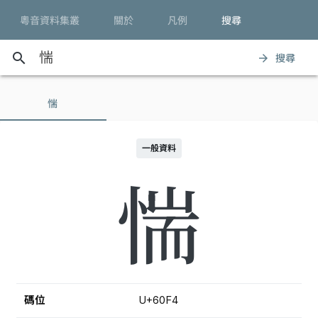
粵音資料集叢
關於
凡例
搜尋
search
搜尋
arrow_forward
惴
一般資料
惴
碼位
U+60F4