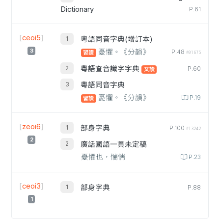
Dictionary
P.61
[
ceoi5
]
粵語同音字典(增訂本)
3
憂懼。《分韻》
P.48
習讀
#01675
粵語查音識字字典
P.60
又讀
粵語同音字典
憂懼。《分韻》
P.19
習讀
[
zeoi6
]
部身字典
P.100
#13242
2
廣話國語一貫未定稿
憂懼也，惴惴
P.23
[
ceoi3
]
部身字典
P.88
1