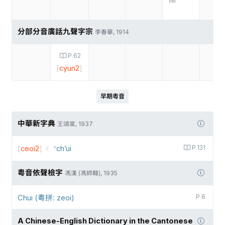
分部分音廣話九聲字宗
李春華, 1914
P.62
[
cyun2
]
早期粵音
中華新字典
王頌棠, 1937
[
ceoi2
]
꜂ch’ui
P.131
粵音依聲檢字
馮漢 (馮師韓), 1935
Chui (粵拼: zeoi)
P.6
A Chinese-English Dictionary in the Cantonese