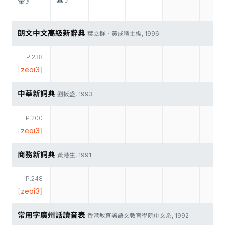
彙》
基》
朗文中文高級新辭典
葉立群、黃成穩主編, 1996
P.238
[
zeoi3
]
中華新詞典
劉扳盛, 1993
P.200
[
zeoi3
]
商務新詞典
黃港生, 1991
P.248
[
zeoi3
]
常用字廣州話讀音表
香港教育署語文教育學院中文系, 1992