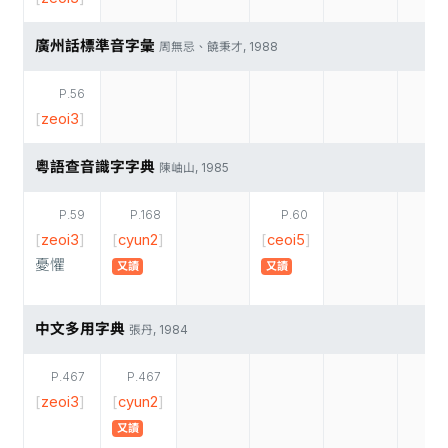
廣州話標準音字彙
周無忌、饒秉才, 1988
P.56
[
zeoi3
]
粵語查音識字字典
陳岫山, 1985
P.59
P.168
P.60
[
zeoi3
]
[
cyun2
]
[
ceoi5
]
憂懼
又讀
又讀
中文多用字典
張丹, 1984
P.467
P.467
[
zeoi3
]
[
cyun2
]
又讀