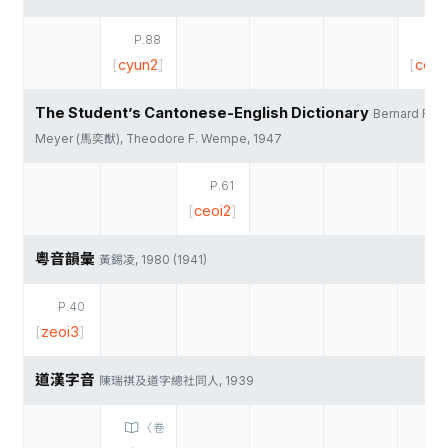
P.88
P.
[
cyun2
]
[
ceoi
The Student’s Cantonese-English Dictionary
Bernard F.
Meyer (馬奕猷), Theodore F. Wempe, 1947
P.61
[
ceoi2
]
粵音韻彙
黃錫凌, 1980 (1941)
P.40
[
zeoi3
]
道漢字音
陳瑞祺及道字總社同人, 1939
〈卷