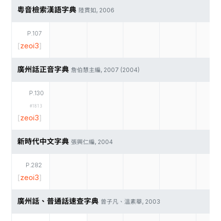
粵音檢索漢語字典
陸貫如, 2006
P.107
[
zeoi3
]
廣州話正音字典
詹伯慧主編, 2007 (2004)
P.130
#1813
[
zeoi3
]
新時代中文字典
張興仁編, 2004
P.282
[
zeoi3
]
廣州話、普通話速查字典
曾子凡、溫素華, 2003