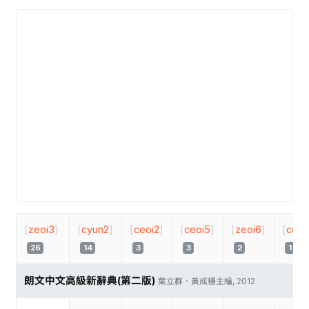
[
zeoi3
]
[
cyun2
]
[
ceoi2
]
[
ceoi5
]
[
zeoi6
]
[
ceoi
26
14
3
3
2
1
朗文中文高級新辭典(第二版)
葉立群、黃成穩主編, 2012