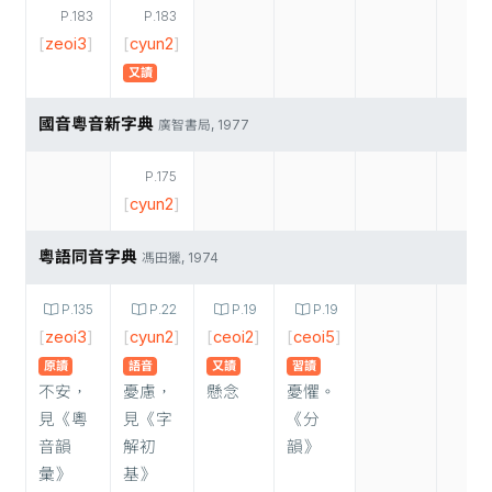
P.183
P.183
[
zeoi3
]
[
cyun2
]
又讀
國音粵音新字典
廣智書局, 1977
P.175
[
cyun2
]
粵語同音字典
馮田獵, 1974
P.135
P.22
P.19
P.19
[
zeoi3
]
[
cyun2
]
[
ceoi2
]
[
ceoi5
]
原讀
語音
又讀
習讀
不安，
憂慮，
懸念
憂懼。
見《粵
見《字
《分
音韻
解初
韻》
彙》
基》