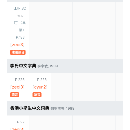
P.82
#1371
〈異
讀〉
P.183
[
zeoi3
]
建議讀音
李氏中文字典
李卓敏, 1989
P.226
P.226
[
zeoi3
]
[
cyun2
]
讀音
語音
香港小學生中文詞典
劉寧甫等, 1988
P.97
[
zeoi3
]