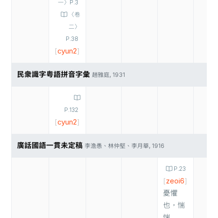
一〉P.3
〈卷
二〉
P.38
[
cyun2
]
民衆識字粤語拼音字彙
趙雅庭, 1931
P.132
[
cyun2
]
廣話國語一貫未定稿
李澹愚、林仲堅、李月華, 1916
P.23
[
zeoi6
]
憂懼
也，惴
惴