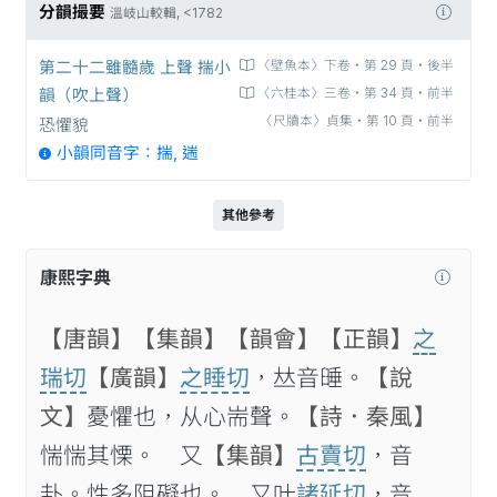
分韻撮要
溫岐山較輯, <1782
第二十二雖髓歲 上聲 揣小
〈壁魚本〉下卷‧第 29 頁‧後半
韻（吹上聲）
〈六桂本〉三卷‧第 34 頁‧前半
〈尺牘本〉貞集‧第 10 頁‧前半
恐懼貌
小韻同音字：揣, 遄
其他參考
康熙字典
【唐韻】
【集韻】
【韻會】
【正韻】
之
瑞切
【廣韻】
之睡切
，𠀤音𦥻。
【說
文】
憂懼也，从心耑聲。
【詩．秦風】
惴惴其慄。 又
【集韻】
古賣切
，音
卦。性多阻礙也。 又叶
諸延切
，音