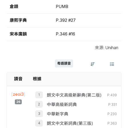
倉頡
PUMB
康熙字典
P.392 #27
宋本廣韻
P.346 #16
來源: Unihan
粵語讀音
讀音
根據
[
zeoi3
]
朗文中文高級新辭典(第二版)
P.439
26
中華高級新詞典
P.331
中華新字典
P.230
朗文中文新詞典(第三版)
P.363