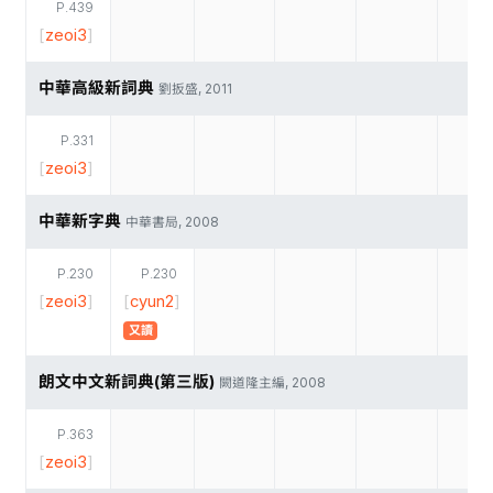
P.439
[
zeoi3
]
中華高級新詞典
劉扳盛, 2011
P.331
[
zeoi3
]
中華新字典
中華書局, 2008
P.230
P.230
[
zeoi3
]
[
cyun2
]
又讀
朗文中文新詞典(第三版)
闕道隆主編, 2008
P.363
[
zeoi3
]