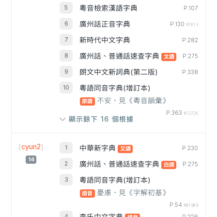
粵音檢索漢語字典
P.107
廣州話正音字典
P.130
#1813
新時代中文字典
P.282
廣州話、普通話速查字典
P.275
文讀
朗文中文新詞典(第二版)
P.338
粵語同音字典(增訂本)
不安，見《粵音韻彙》
原讀
P.363
#12726
顯示餘下 16 個根據
[
cyun2
]
中華新字典
P.230
又讀
14
廣州話、普通話速查字典
P.275
白讀
粵語同音字典(增訂本)
憂慮，見《字解初基》
語音
P.54
#01909