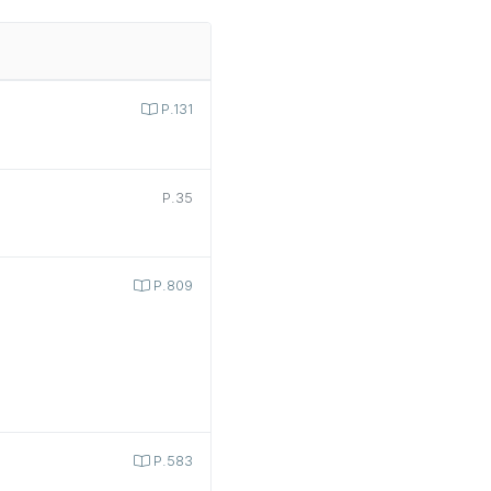
P.131
P.35
P.809
P.583