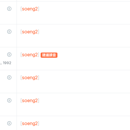
[
soeng2
]
[
soeng2
]
[
soeng2
]
建議讀音
1992
[
soeng2
]
[
soeng2
]
[
soeng2
]