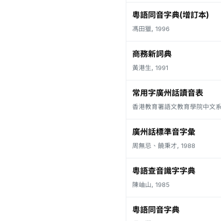
粵語同音字典(增訂本)
馮田獵, 1996
商務新詞典
黃港生, 1991
常用字廣州話讀音表
香港教育署語文教育學院中文系, 
廣州話標準音字彙
周無忌、饒秉才, 1988
粵語查音識字字典
陳岫山, 1985
粵語同音字典