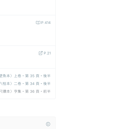
P.414
P.21
壁魚本〉上卷‧第 35 頁‧後半
六桂本〉二卷‧第 34 頁‧後半
尺牘本〉亨集‧第 36 頁‧前半