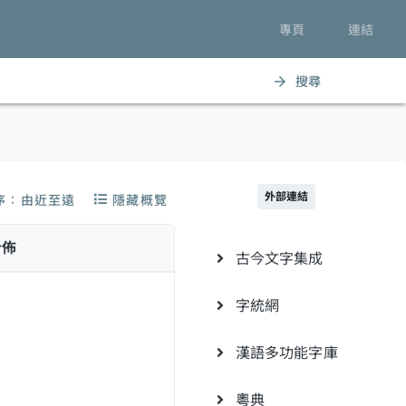
專頁
連結
搜尋
arrow_forward
外部連結
序：由近至遠
隱藏概覽
分佈
古今文字集成
字統網
漢語多功能字庫
粵典