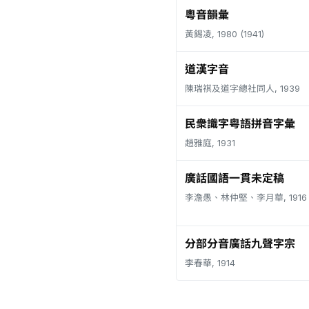
粵音韻彙
黃錫凌, 1980 (1941)
道漢字音
陳瑞祺及道字總社同人, 1939
民衆識字粤語拼音字彙
趙雅庭, 1931
廣話國語一貫未定稿
李澹愚、林仲堅、李月華, 1916
分部分音廣話九聲字宗
李春華, 1914