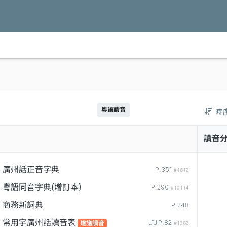
粵語讀音
時
讀音
廣州話正音字典
P.351
#4840
粵語同音字典(增訂本)
P.290
#10114
商務新詞典
P.248
常用字廣州話讀音表
P.82
建議讀音
#1380