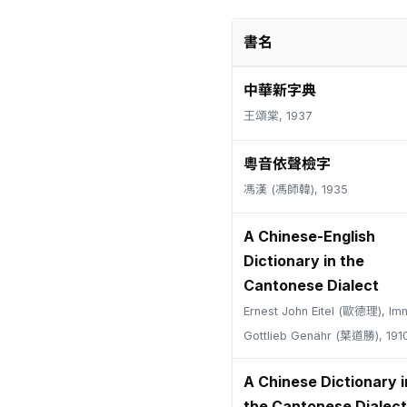
書名
中華新字典
王頌棠, 1937
粵音依聲檢字
馮漢 (馮師韓), 1935
A Chinese-English
Dictionary in the
Cantonese Dialect
Ernest John Eitel (歐德理), Im
Gottlieb Genähr (葉道勝), 191
A Chinese Dictionary i
the Cantonese Dialect