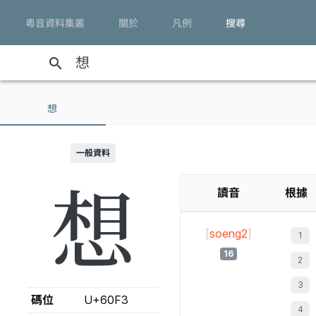
粵音資料集叢
關於
凡例
搜尋
search
想
一般資料
想
讀音
根據
[
soeng2
]
16
碼位
U+60F3