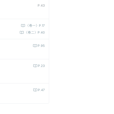
P.43
〈卷一〉P.17
〈卷二〉P.40
P.95
P.23
P.47