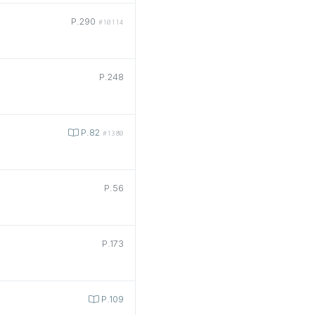
P.290
#10114
P.248
P.82
#1380
P.56
P.173
P.109