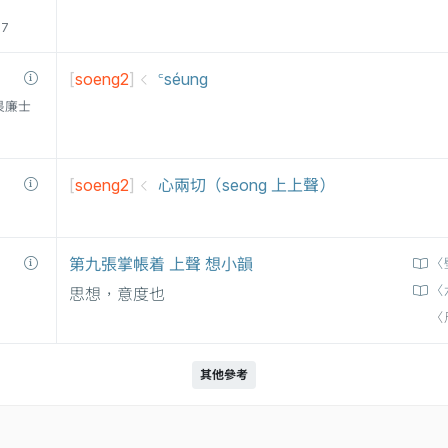
77
[
soeng2
]
꜂séung
衛三畏廉士
[
soeng2
]
心兩切（seong 上上聲）
第九張掌帳着 上聲 想小韻
〈
〈
思想，意度也
〈
其他參考