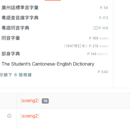
廣州話標準音字彙
P.56
粵語查音識字字典
P.173
粵語同音字典
P.109
同音字彙
P.188
#4409
〈1997修訂本〉P.219
#4409
部身字典
P.146
#24111
The Student’s Cantonese-English Dictionary
P.540
示餘下 6 個根據
[
soeng2
]
16
[
soeng2
]