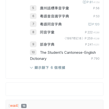
P.81
#1356
廣州話標準音字彙
P.56
粵語查音識字字典
P.53
粵語同音字典
P.120
同音字彙
P.222
#5280
〈1997修訂本〉P.259
#5260
部身字典
P.241
#3251
The Student’s Cantonese-English
Dictionary
P.790
顯示餘下 6 個根據
[
wai4
]
16