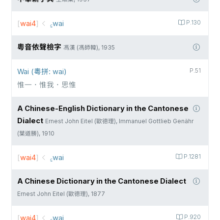
[
wai4
]
꜁wai
P.130
粵音依聲檢字
馮漢 (馮師韓), 1935
Wai (粵拼: wai)
P.51
惟一．惟我．思惟
A Chinese-English Dictionary in the Cantonese
Dialect
Ernest John Eitel (歐德理), Immanuel Gottlieb Genähr
(葉道勝), 1910
[
wai4
]
꜁wai
P.1281
A Chinese Dictionary in the Cantonese Dialect
Ernest John Eitel (歐德理), 1877
[
wai4
]
꜁wai
P.920