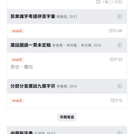
〈卷二〉P.51
民衆識字粤語拼音字彙
趙雅庭, 1931
[
wai4
]
P.48
廣話國語一貫未定稿
李澹愚、林仲堅、李月華, 1916
[
wai4
]
P.23
思也，獨也
分部分音廣話九聲字宗
李春華, 1914
[
wai4
]
P.12
早期粵音
中華新字典
王頌棠, 1937