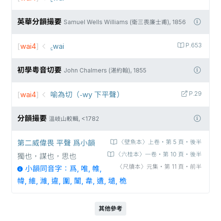
英華分韻撮要
Samuel Wells Williams (衛三畏廉士甫), 1856
[
wai4
]
꜁wai
P.653
初學粵音切要
John Chalmers (湛約翰), 1855
[
wai4
]
喻為切（-wy 下平聲）
P.29
分韻撮要
溫岐山較輯, <1782
第二威偉畏 平聲 爲小韻
〈壁魚本〉上卷‧第 5 頁‧後半
〈六桂本〉一卷‧第 10 頁‧後半
獨也，謀也，思也
〈尺牘本〉元集‧第 11 頁‧前半
小韻同音字：爲, 唯, 帷,
幃, 維, 濰, 違, 圍, 闈, 韋, 遺, 壝, 桅
其他參考