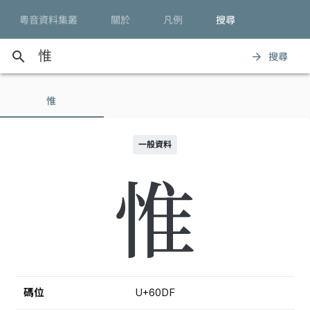
粵音資料集叢
關於
凡例
搜尋
search
搜尋
arrow_forward
惟
一般資料
惟
碼位
U+60DF