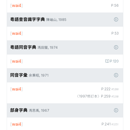
[
wai4
]
P.56
粵語查音識字字典
陳岫山, 1985
[
wai4
]
P.53
粵語同音字典
馮田獵, 1974
[
wai4
]
P.120
同音字彙
余秉昭, 1971
[
wai4
]
P.222
#5280
〈1997修訂本〉P.259
#5260
部身字典
馮思禹, 1967
[
wai4
]
P.241
#3251