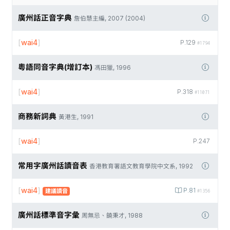
廣州話正音字典
詹伯慧主編, 2007 (2004)
[
wai4
]
P.129
#1794
粵語同音字典(增訂本)
馮田獵, 1996
[
wai4
]
P.318
#11071
商務新詞典
黃港生, 1991
[
wai4
]
P.247
常用字廣州話讀音表
香港教育署語文教育學院中文系, 1992
[
wai4
]
P.81
建議讀音
#1356
廣州話標準音字彙
周無忌、饒秉才, 1988