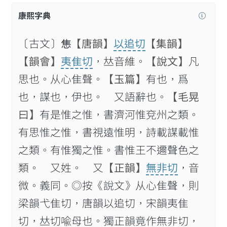
康熙字典
〔古文〕𢛧
【唐韻】
以追切
【集韻】
【韻會】
夷隹切
，𠀤音維。
【說文】
凡
思也。从心隹聲。
【玉篇】
有也，爲
也，謀也，伊也。 又語辭也。
【毛晃
曰】
有是惟之惟，書濟河惟兗州之類。
有思惟之惟，書視遠惟明，詩載謀載惟
之類。有惟獨之惟。書惟王不邇聲色之
類。 又姓。 又
【正韻】
無非切
，音
微。義同。◎按《說文》从心隹聲，則
梁韻弋隹切，唐韻以追切，宋韻夷隹
切，𠀤切喩母也。獨正韻竟作無非切，