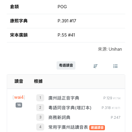
倉頡
POG
康熙字典
P.391 #17
宋本廣韻
P.55 #41
來源: Unihan
粵語讀音
讀音
根據
[
wai4
]
廣州話正音字典
P.129
#1794
16
粵語同音字典(增訂本)
P.318
#11071
商務新詞典
P.247
常用字廣州話讀音表
建議讀音