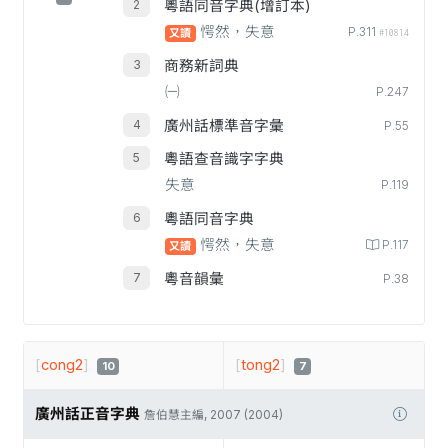
粵語同音字典(增訂本)
愕然，失意
P.311
又讀
#10814
商務新詞典
㈠
P.247
廣州話標準音字彙
P.55
粵語查音識字字典
失意
P.119
粵語同音字典
愕然，失意
P.117
又讀
粵音韻彙
P.38
[
cong2
]
[
tong2
]
10
7
廣州話正音字典
詹伯慧主編, 2007 (2004)