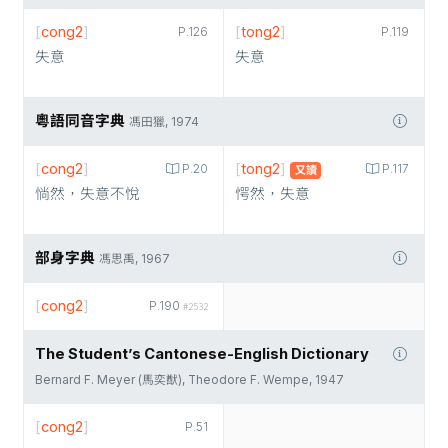
[
cong2
]
[
tong2
]
P.126
P.119
失意
失意
粵語同音字典
馮田獵, 1974
[
cong2
]
[
tong2
]
P.20
P.117
又讀
惝然，失意不悅
愕然，失意
部身字典
馮思禹, 1967
[
cong2
]
P.190
#2532
The Student’s Cantonese-English Dictionary
Bernard F. Meyer (馬奕猷), Theodore F. Wempe, 1947
[
cong2
]
P.51