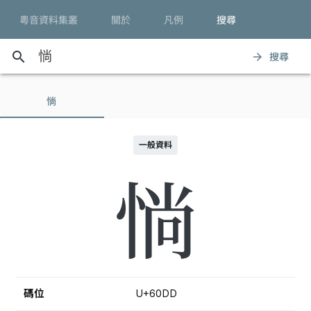
粵音資料集叢
關於
凡例
搜尋
search
搜尋
arrow_forward
惝
一般資料
惝
碼位
U+60DD