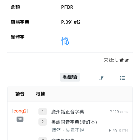
倉頡
PFBR
康熙字典
P.391 #12
異體字
𢠵
來源: Unihan
粵語讀音
讀音
根據
[
cong2
]
廣州話正音字典
P.129
#1786
10
粵語同音字典(增訂本)
惝然，失意不悅
P.49
#01716