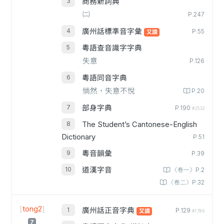
商務新詞典
㈡
P.247
廣州話標準音字彙
P.55
又讀
粵語查音識字字典
失意
P.126
粵語同音字典
惝然，失意不悅
P.20
部身字典
P.190
#2532
The Student’s Cantonese-English
Dictionary
P.51
粵音韻彙
P.39
道漢字音
〈卷一〉P.2
〈卷二〉P.32
[
tong2
]
廣州話正音字典
P.129
又讀
#1786
7