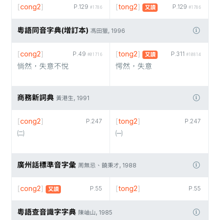
[
cong2
]
[
tong2
]
P.129
P.129
又讀
#1786
#1786
粵語同音字典(增訂本)
馮田獵, 1996
[
cong2
]
[
tong2
]
P.49
P.311
又讀
#01716
#10814
惝然，失意不悅
愕然，失意
商務新詞典
黃港生, 1991
[
cong2
]
[
tong2
]
P.247
P.247
㈡
㈠
廣州話標準音字彙
周無忌、饒秉才, 1988
[
cong2
]
[
tong2
]
P.55
P.55
又讀
粵語查音識字字典
陳岫山, 1985