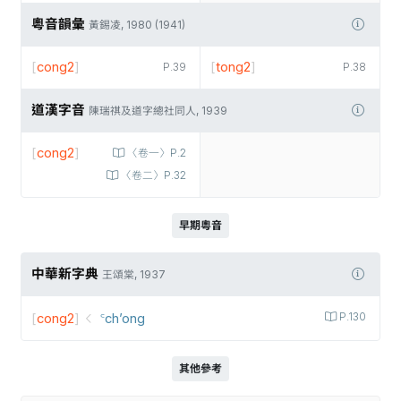
粵音韻彙
黃錫凌, 1980 (1941)
[
cong2
]
[
tong2
]
P.39
P.38
道漢字音
陳瑞祺及道字總社同人, 1939
[
cong2
]
〈卷一〉P.2
〈卷二〉P.32
早期粵音
中華新字典
王頌棠, 1937
[
cong2
]
꜂ch’ong
P.130
其他參考