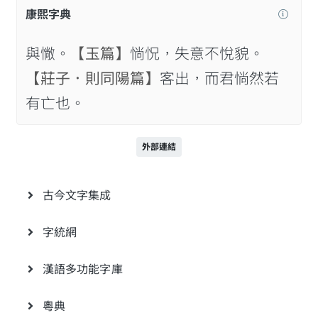
康熙字典
與𢠵。
【玉篇】
惝怳，失意不悅貌。
【莊子．則同陽篇】
客出，而君惝然若
有亡也。
外部連結
古今文字集成
字統網
漢語多功能字庫
粵典