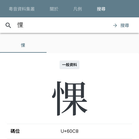
粵音資料集叢
關於
凡例
搜尋
search
搜尋
arrow_forward
惈
一般資料
惈
碼位
U+60C8