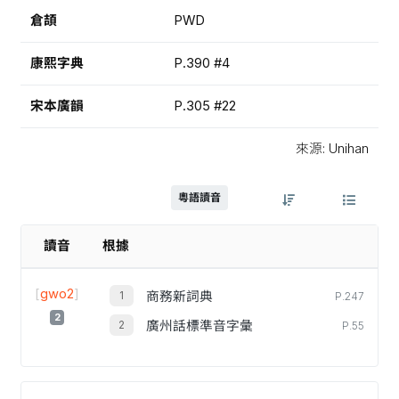
倉頡
PWD
康熙字典
P.390 #4
宋本廣韻
P.305 #22
來源: Unihan
粵語讀音
讀音
根據
[
gwo2
]
商務新詞典
P.247
2
廣州話標準音字彙
P.55