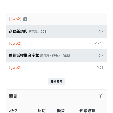
[
gwo2
]
2
商務新詞典
黃港生, 1991
[
gwo2
]
P.247
廣州話標準音字彙
周無忌、饒秉才, 1988
[
gwo2
]
P.55
其他參考
韻書
地位
反切
擬音
參考粵讀