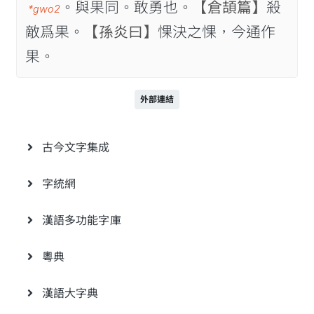
。與果同。敢勇也。
【倉頡篇】
殺
*gwo2
敵爲果。
【孫炎曰】
惈決之惈，今通作
果。
外部連結
古今文字集成
字統網
漢語多功能字庫
粵典
漢語大字典