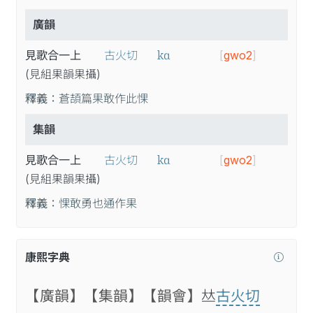
廣韻
kɑ
見歌合一上
古火切
[
gwo2
]
(見
組
果
韻
果
攝
)
釋義：
蒼頡篇果敢作此惈
集韻
kɑ
見歌合一上
古火切
[
gwo2
]
(見
組
果
韻
果
攝
)
釋義：
惈敢勇也通作果
康熙字典
【廣韻】
【集韻】
【韻會】
𠀤
古火切